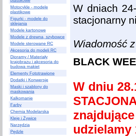
plastikowe
W dniach 24-
Motocykle - modele
plastikowe
stacjonarny n
Figurki - modele do
sklejania
Modele kartonowe
Modele z drewna, szybowce
Wiadomość z 
Modele sterowane RC
Akcesoria do modeli RC
Dioramy / Materiały
BLACK WEEK
krajobrazu i akcesoria do
budowa makiet
Elementy Fototrawione
Dodatki i Konwersje
W dniu 28.
Maski i szablony do
maskowania
STACJON
Kalkomanie
Farby
znajdują
Chemia Modelarska
Kleje i Żywice
Narzędzia
udzielamy 
Pędzle