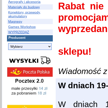
Aerografy i akcesoria
Rabat nie 
Materiały do budowy
Konektory, przewody,
promoc
akumulatory
Magnesy
wyprzedan
Games Workshop
WYPRZEDAŻ
Zap
Producent
sklepu!
Wiadomość z 
W dniach 19-
W dniach 1