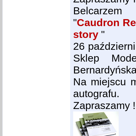
Belcarzem 
"
Caudron Ren
story
"
26 październi
Sklep Mode
Bernardyńska
Na miejscu m
autografu.
Zapraszamy !