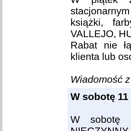
stacjonarny
książki, f
VALLEJO, H
Rabat nie ł
klienta lub o
Wiadomość z 
W sobotę 11
W sobotę 1
NIECZYNNY 