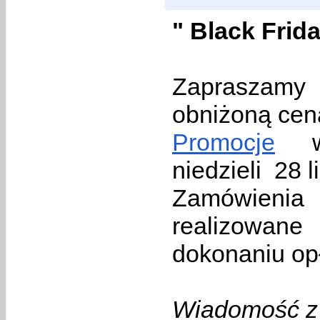
" Black Frid
Zapraszamy 
obniżoną cen
Promocje
w 
niedzieli 28 
Zamówienia
realizowan
dokonaniu opł
Wiadomość z 