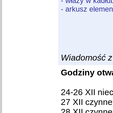
- włazy w kadłub
- arkusz elemen
Wiadomość z 
Godziny otwa
24-26 XII nie
27 XII czynne
28 XII czynne