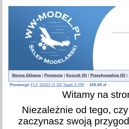
Strona Główna
|
Promocje
|
Koszyk (
0
)
|
Przechowalnia (
0
)
|
Promocja!
FLY 32022 [1:32] Saab J-29F
::
165,00 zł
::.
Witamy na stro
Niezależnie od tego, cz
zaczynasz swoją przygodę