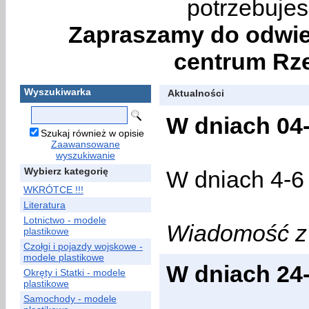
potrzebujes
Zapraszamy do odwie
centrum Rze
Wyszukiwarka
Aktualności
W dniach 04-
Szukaj również w opisie
Zaawansowane
wyszukiwanie
Wybierz kategorię
W dniach 4-6 
WKRÓTCE !!!
Literatura
Lotnictwo - modele
Wiadomość z 
plastikowe
Czołgi i pojazdy wojskowe -
modele plastikowe
W dniach 24
Okręty i Statki - modele
plastikowe
Samochody - modele