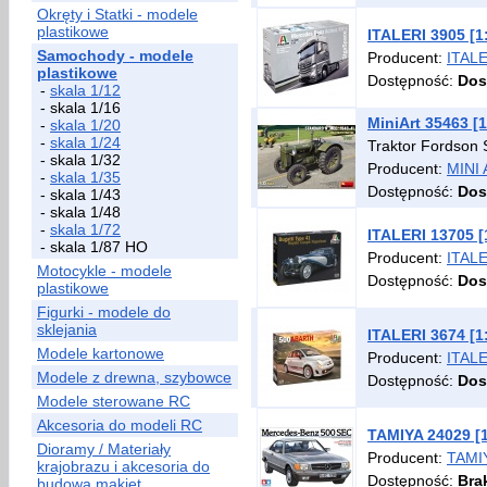
Okręty i Statki - modele
plastikowe
ITALERI 3905 [
Samochody - modele
Producent:
ITAL
plastikowe
Dostępność:
Dos
-
skala 1/12
- skala 1/16
MiniArt 35463 [
-
skala 1/20
-
skala 1/24
Traktor Fordson 
- skala 1/32
Producent:
MINI
-
skala 1/35
Dostępność:
Dos
- skala 1/43
- skala 1/48
-
skala 1/72
ITALERI 13705 [
- skala 1/87 HO
Producent:
ITAL
Motocykle - modele
Dostępność:
Dos
plastikowe
Figurki - modele do
sklejania
ITALERI 3674 [1
Modele kartonowe
Producent:
ITAL
Modele z drewna, szybowce
Dostępność:
Dos
Modele sterowane RC
Akcesoria do modeli RC
TAMIYA 24029 [
Dioramy / Materiały
Producent:
TAMI
krajobrazu i akcesoria do
Dostępność:
Bra
budowa makiet