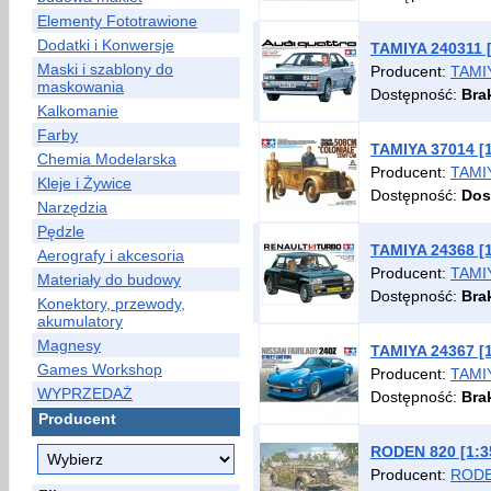
Elementy Fototrawione
Dodatki i Konwersje
TAMIYA 240311 [
Maski i szablony do
Producent:
TAMI
maskowania
Dostępność:
Bra
Kalkomanie
Farby
TAMIYA 37014 [1
Chemia Modelarska
Producent:
TAMI
Kleje i Żywice
Dostępność:
Dos
Narzędzia
Pędzle
TAMIYA 24368 [1
Aerografy i akcesoria
Producent:
TAMI
Materiały do budowy
Dostępność:
Bra
Konektory, przewody,
akumulatory
Magnesy
TAMIYA 24367 [1
Games Workshop
Producent:
TAMI
WYPRZEDAŻ
Dostępność:
Bra
Producent
RODEN 820 [1:35
Producent:
ROD