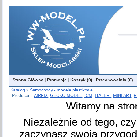
Strona Główna
|
Promocje
|
Koszyk (
0
)
|
Przechowalnia (
0
)
|
Katalog
»
Samochody - modele plastikowe
Producent:
AIRFIX
,
GECKO MODEL
,
ICM
,
ITALERI
,
MINI ART
,
R
Witamy na stro
Niezależnie od tego, cz
zaczynasz swoją przygodę