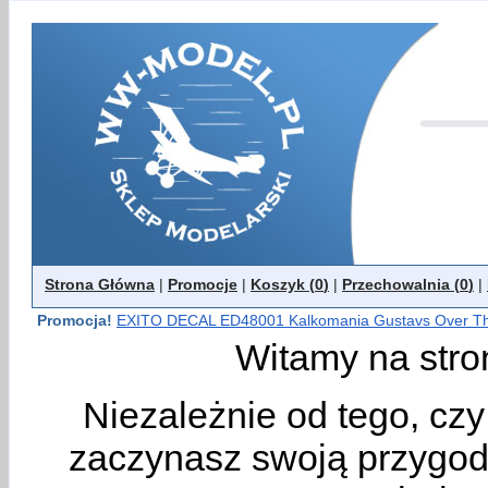
Strona Główna
|
Promocje
|
Koszyk (
0
)
|
Przechowalnia (
0
)
|
Promocja!
EXITO DECAL ED48001 Kalkomania Gustavs Over The
Witamy na stro
Niezależnie od tego, cz
zaczynasz swoją przygodę