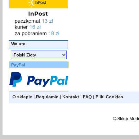
Waluta
PayPal
O sklepie
|
Regulamin
|
Kontakt
|
FAQ
|
Pliki Cookies
©
Sklep Model