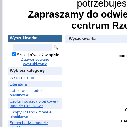
potrzebujes
Zapraszamy do odwie
centrum Rze
Wyszukiwarka
Wyszukiwarka
Szukaj również w opisie
min.
Zaawansowane
wyszukiwanie
Wybierz kategorię
WKRÓTCE !!!
Literatura
Lotnictwo - modele
plastikowe
Czołgi i pojazdy wojskowe -
modele plastikowe
Okręty i Statki - modele
plastikowe
Ce
Samochody - modele