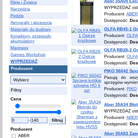
Aber 35A05 Łącz
Kleje i Żywice
WYPRZEDAŻ osta
Narzędzia
Producent:
ABER
Pędzle
Dostępność:
Dos
Aerografy i akcesoria
OLFA RB45-1 Os
Materiały do budowy
Producent:
OLFA
Konektory, przewody,
akumulatory
Dostępność:
Dos
Magnesy
OLFA RB28-2 Os
Games Workshop
Producent:
OLFA
WYPRZEDAŻ
Dostępność:
Dos
Producent
PIKO 56042 Sprz
Pasują do wsz
sprzęgów wymie
Producent:
PIKO
Filtry
Dostępność:
Dos
Cena
Aber 35A34 Bło
WYPRZEDAŻ osta
Producent:
ABER
-
Dostępność:
Dos
Producent
Aber 35A83 Zas
ABER