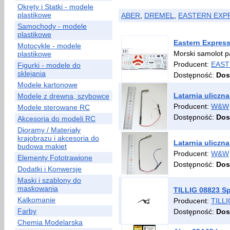
Okręty i Statki - modele
plastikowe
ABER
,
DREMEL
,
EASTERN EXP
Samochody - modele
plastikowe
Eastern Express
Motocykle - modele
Morski samolot p
plastikowe
Producent:
EAST
Figurki - modele do
sklejania
Dostępność:
Dos
Modele kartonowe
Latarnia uliczna
Modele z drewna, szybowce
Producent:
W&W
Modele sterowane RC
Dostępność:
Dos
Akcesoria do modeli RC
Dioramy / Materiały
krajobrazu i akcesoria do
Latarnia uliczna
budowa makiet
Producent:
W&W
Elementy Fototrawione
Dostępność:
Dos
Dodatki i Konwersje
Maski i szablony do
maskowania
TILLIG 08823 Sp
Kalkomanie
Producent:
TILLI
Farby
Dostępność:
Dos
Chemia Modelarska