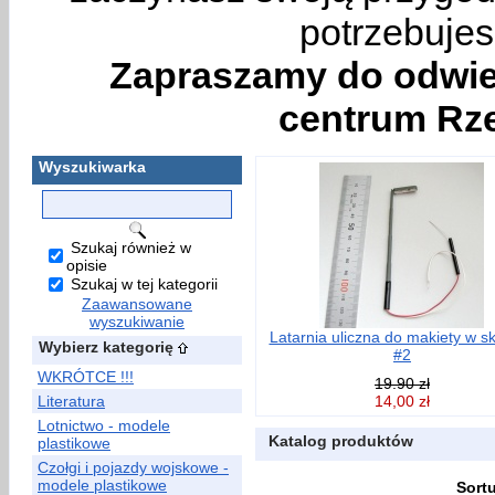
potrzebujes
Zapraszamy do odwie
centrum Rze
Wyszukiwarka
Szukaj również w
opisie
Szukaj w tej kategorii
Zaawansowane
wyszukiwanie
Latarnia uliczna do makiety w sk
Wybierz kategorię
#2
WKRÓTCE !!!
19.90 zł
Literatura
14,00 zł
Lotnictwo - modele
Katalog produktów
plastikowe
Czołgi i pojazdy wojskowe -
modele plastikowe
Sort