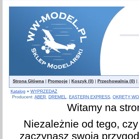
Strona Główna
|
Promocje
|
Koszyk (
0
)
|
Przechowalnia (
0
)
|
Katalog
»
WYPRZEDAŻ
Producent:
ABER
,
DREMEL
,
EASTERN EXPRESS
,
OKRĘTY WO
Witamy na stro
Niezależnie od tego, cz
zaczynasz swoją przygodę