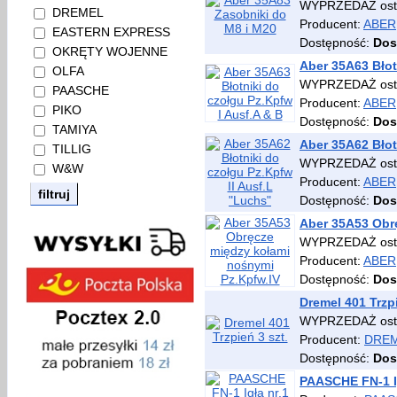
WYPRZEDAŻ osta
DREMEL
Producent:
ABER
EASTERN EXPRESS
Dostępność:
Dos
OKRĘTY WOJENNE
Aber 35A63 Błot
OLFA
WYPRZEDAŻ osta
PAASCHE
Producent:
ABER
PIKO
Dostępność:
Dos
TAMIYA
Aber 35A62 Błot
TILLIG
WYPRZEDAŻ osta
W&W
Producent:
ABER
Dostępność:
Dos
Aber 35A53 Obr
WYPRZEDAŻ osta
Producent:
ABER
Dostępność:
Dos
Dremel 401 Trzpi
WYPRZEDAŻ osta
Producent:
DRE
Dostępność:
Dos
PAASCHE FN-1 Ig