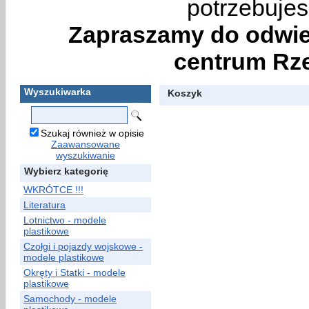
potrzebujes
Zapraszamy do odwie
centrum Rze
Wyszukiwarka
Koszyk
Szukaj również w opisie
Zaawansowane
wyszukiwanie
Wybierz kategorię
WKRÓTCE !!!
Literatura
Lotnictwo - modele
plastikowe
Czołgi i pojazdy wojskowe -
modele plastikowe
Okręty i Statki - modele
plastikowe
Samochody - modele