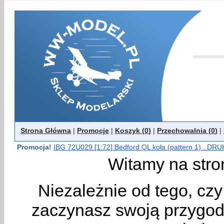
Strona Główna
|
Promocje
|
Koszyk (
0
)
|
Przechowalnia (
0
)
|
Promocja!
IBG 72U029 [1:72] Bedford QL koła (pattern 1) . DR
Witamy na stro
Niezależnie od tego, cz
zaczynasz swoją przygodę