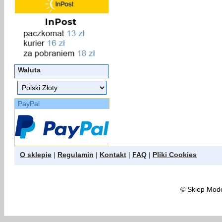
Waluta
PayPal
O sklepie
|
Regulamin
|
Kontakt
|
FAQ
|
Pliki Cookies
©
Sklep Model