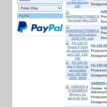
Dostępno
HAR
PayPal
Pro
Dos
HAR
Pro
Dos
FA-130-02
Producent
Dostępno
FA-130-01
Producent
Dostępno
HARDER &
Zestaw sk
dobranych
Producent
Dostępno