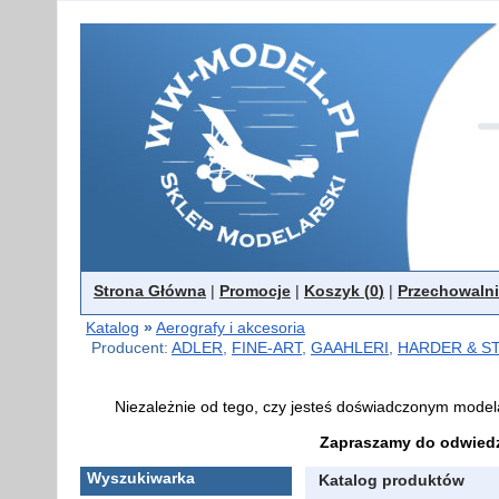
Strona Główna
|
Promocje
|
Koszyk (
0
)
|
Przechowalni
Katalog
»
Aerografy i akcesoria
Producent:
ADLER
,
FINE-ART
,
GAAHLERI
,
HARDER & S
Niezależnie od tego, czy jesteś doświadczonym model
Zapraszamy do odwiedz
Wyszukiwarka
Katalog produktów