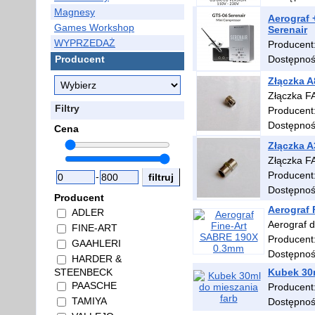
Magnesy
Aerograf 
Games Workshop
Serenair
WYPRZEDAŻ
Producent
Producent
Dostępno
Złączka A
Złączka F
Filtry
Producent
Dostępno
Cena
Złączka A
Złączka F
Producent
-
Dostępno
Producent
Aerograf
ADLER
Aerograf 
FINE-ART
Producent
GAAHLERI
Dostępno
HARDER &
STEENBECK
Kubek 30m
PAASCHE
Producent
TAMIYA
Dostępno