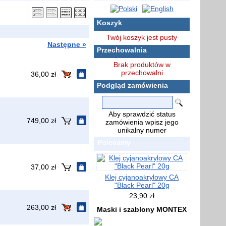
Koszyk
Twój koszyk jest pusty
Następne »
Przechowalnia
Brak produktów w
przechowalni
36,00 zł
Podgląd zamówienia
Aby sprawdzić status
749,00 zł
zamówienia wpisz jego
unikalny numer
Polecamy
37,00 zł
Klej cyjanoakrylowy CA
"Black Pearl" 20g
23,90 zł
263,00 zł
Maski i szablony MONTEX