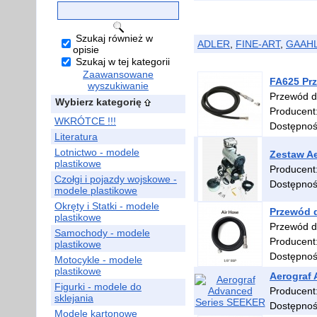
Szukaj również w
ADLER
,
FINE-ART
,
GAAHL
opisie
Szukaj w tej kategorii
Zaawansowane
FA625 Prz
wyszukiwanie
Przewód d
Wybierz kategorię
Producent
WKRÓTCE !!!
Dostępno
Literatura
Lotnictwo - modele
Zestaw Ae
plastikowe
Producent
Czołgi i pojazdy wojskowe -
Dostępno
modele plastikowe
Okręty i Statki - modele
Przewód d
plastikowe
Przewód d
Samochody - modele
Producent
plastikowe
Dostępno
Motocykle - modele
plastikowe
Aerograf
Figurki - modele do
Producent
sklejania
Dostępno
Modele kartonowe