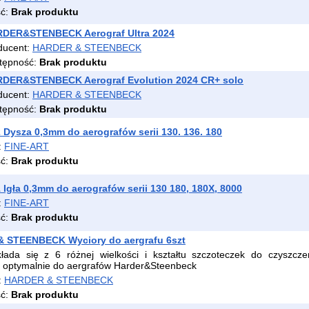
ść:
Brak produktu
DER&STENBECK Aerograf Ultra 2024
ducent:
HARDER & STEENBECK
tępność:
Brak produktu
DER&STENBECK Aerograf Evolution 2024 CR+ solo
ducent:
HARDER & STEENBECK
tępność:
Brak produktu
 Dysza 0,3mm do aerografów serii 130. 136. 180
:
FINE-ART
ść:
Brak produktu
 Igła 0,3mm do aerografów serii 130 180, 180X, 8000
:
FINE-ART
ść:
Brak produktu
 STEENBECK Wyciory do aergrafu 6szt
łada się z 6 różnej wielkości i kształtu szczoteczek do czyszcze
 optymalnie do aergrafów Harder&Steenbeck
:
HARDER & STEENBECK
ść:
Brak produktu