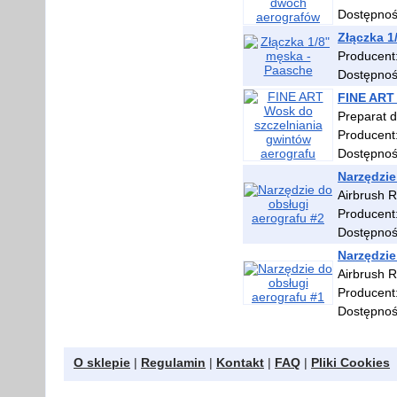
Dostępno
Złączka 1
Producent
Dostępno
FINE ART 
Preparat d
Producent
Dostępno
Narzędzie
Airbrush R
Producent
Dostępno
Narzędzie
Airbrush R
Producent
Dostępno
O sklepie
|
Regulamin
|
Kontakt
|
FAQ
|
Pliki Cookies