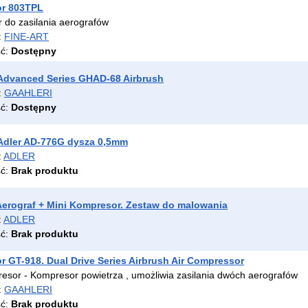
r 803TPL
 do zasilania aerografów
:
FINE-ART
ść:
Dostępny
Advanced Series GHAD-68 Airbrush
:
GAAHLERI
ść:
Dostępny
Adler AD-776G dysza 0,5mm
:
ADLER
ść:
Brak produktu
erograf + Mini Kompresor. Zestaw do malowania
:
ADLER
ść:
Brak produktu
 GT-918. Dual Drive Series Airbrush Air Compressor
esor - Kompresor powietrza , umożliwia zasilania dwóch aerografów
:
GAAHLERI
ść:
Brak produktu