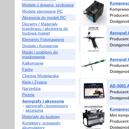
Kompreso
Modele z drewna, szybowce
Kompresor
Modele sterowane RC
Producent
Akcesoria do modeli RC
Dostępno
Dioramy / Materiały
krajobrazu i akcesoria do
Aerograf 
budowa makiet
Producent
Elementy Fototrawione
Dostępno
Dodatki i Konwersje
Maski i szablony do
maskowania
Aerograf 
Kalkomanie
Producent
Farby
Dostępno
Chemia Modelarska
Kleje i Żywice
AD-3001 A
Narzędzia
Producent
Pędzle
Dostępno
Aerografy i akcesoria
-
aerografy i kompresory
Kompresor
-
akcesoria
Mini kompr
Materiały do budowy
Producent
Konektory, przewody,
Dostępno
akumulatory