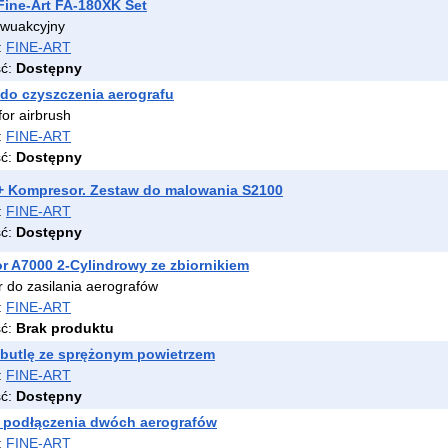
Fine-Art FA-180XK Set
dwuakcyjny
:
FINE-ART
ść:
Dostępny
do czyszczenia aerografu
for airbrush
:
FINE-ART
ść:
Dostępny
 + Kompresor. Zestaw do malowania S2100
:
FINE-ART
ść:
Dostępny
 A7000 2-Cylindrowy ze zbiornikiem
 do zasilania aerografów
:
FINE-ART
ść:
Brak produktu
butlę ze sprężonym powietrzem
:
FINE-ART
ść:
Dostępny
o podłączenia dwóch aerografów
:
FINE-ART