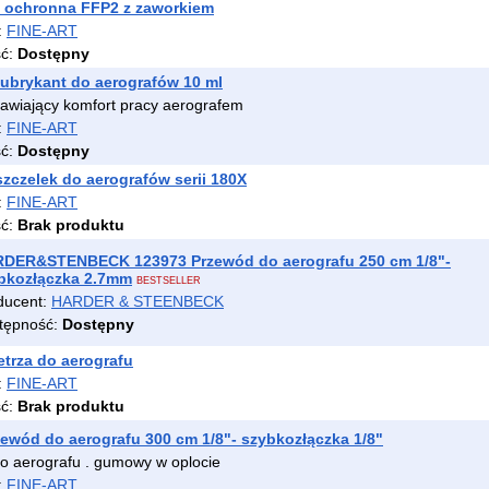
 ochronna FFP2 z zaworkiem
:
FINE-ART
ść:
Dostępny
ubrykant do aerografów 10 ml
awiający komfort pracy aerografem
:
FINE-ART
ść:
Dostępny
zczelek do aerografów serii 180X
:
FINE-ART
ść:
Brak produktu
DER&STENBECK 123973 Przewód do aerografu 250 cm 1/8"-
bkozłączka 2.7mm
BESTSELLER
ducent:
HARDER & STEENBECK
tępność:
Dostępny
ietrza do aerografu
:
FINE-ART
ść:
Brak produktu
ewód do aerografu 300 cm 1/8"- szybkozłączka 1/8"
o aerografu . gumowy w oplocie
:
FINE-ART