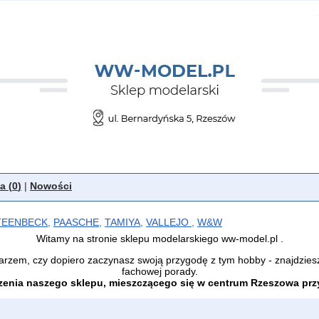
a (
0
)
|
Nowości
TEENBECK
,
PAASCHE
,
TAMIYA
,
VALLEJO
,
W&W
Witamy na stronie sklepu modelarskiego ww-model.pl .
arzem, czy dopiero zaczynasz swoją przygodę z tym hobby - znajdzies
fachowej porady.
enia naszego sklepu, mieszczącego się w centrum Rzeszowa przy 