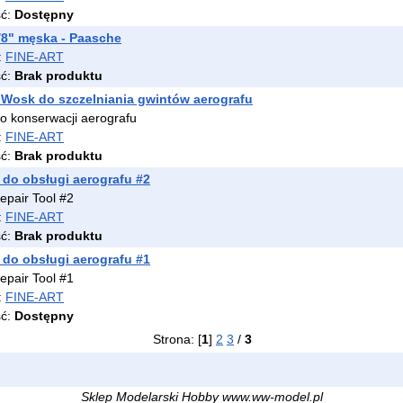
ść:
Dostępny
/8" męska - Paasche
:
FINE-ART
ść:
Brak produktu
Wosk do szczelniania gwintów aerografu
o konserwacji aerografu
:
FINE-ART
ść:
Brak produktu
 do obsługi aerografu #2
epair Tool #2
:
FINE-ART
ść:
Brak produktu
 do obsługi aerografu #1
epair Tool #1
:
FINE-ART
ść:
Dostępny
Strona: [
1
]
2
3
/
3
Sklep Modelarski Hobby www.ww-model.pl