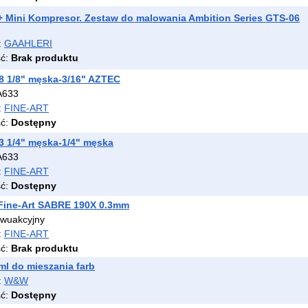
+ Mini Kompresor. Zestaw do malowania Ambition Series GTS-06
:
GAAHLERI
ść:
Brak produktu
8 1/8" męska-3/16" AZTEC
A633
:
FINE-ART
ść:
Dostępny
3 1/4" męska-1/4" męska
A633
:
FINE-ART
ść:
Dostępny
 Fine-Art SABRE 190X 0.3mm
dwuakcyjny
:
FINE-ART
ść:
Brak produktu
l do mieszania farb
:
W&W
ść:
Dostępny