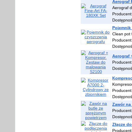
Aerograf 
Aerograf 
Producent
Dostępno
Pojemnik 
Clean pot 
Producent
Dostępno
Aerograf
Producent
Dostępno
Kompresor
Kompresor
Producent
Dostępno
Zawór na 
Producent
Dostępno
Złącze d
Producent