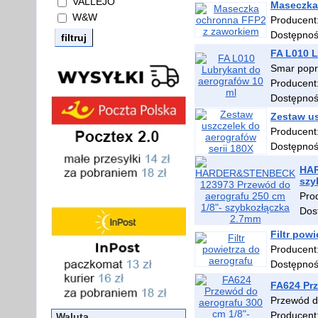
VALLEJO
Maseczka
W&W
Producent
Dostępno
FA L010 L
Smar popr
Producent
Dostępno
Zestaw us
Producent
Dostępno
HAR
szy
Pro
Dos
Filtr pow
Producent
Dostępno
FA624 Prz
Przewód d
Producent
Waluta