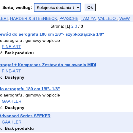
Sortuj według:
ERI
,
HARDER & STEENBECK
,
PAASCHE
,
TAMIYA
,
VALLEJO
,
W&W
Strona: [
1
]
2
3
/
3
ewód do aerografu 180 cm 1/8"- szybkozłączka 1/8"
o aerografu . gumowy w oplocie
:
FINE-ART
ść:
Brak produktu
rograf + Kompresor. Zestaw do malowania MIDI
:
FINE-ART
ść:
Dostępny
o aerografu 180 cm 1/8"- 1/8"
o aerografu . gumowy w oplocie
:
GAAHLERI
ść:
Dostępny
 Advanced Series SEEKER
:
GAAHLERI
ść:
Brak produktu