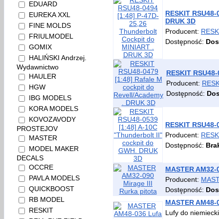
EDUARD
RESKIT RSU48-04
EUREKA XXL
DRUK 3D
FINE MOLDS
Producent:
RESK
FRIULMODEL
Dostępność:
Dos
GOMIX
HALIŃSKI Andrzej.
Wydawnictwo
RESKIT RSU48-0
HAULER
Producent:
RESK
HGW
Dostępność:
Dos
IBG MODELS
KORA MODELS
KOVOZAVODY
RESKIT RSU48-0
PROSTEJOV
Producent:
RESK
MASTER
Dostępność:
Bra
MODEL MAKER
DECALS
OCCRE
MASTER AM32-090
PAVLA MODELS
Producent:
MAS
QUICKBOOST
Dostępność:
Dos
RB MODEL
MASTER AM48-0
RESKIT
Lufy do niemieck