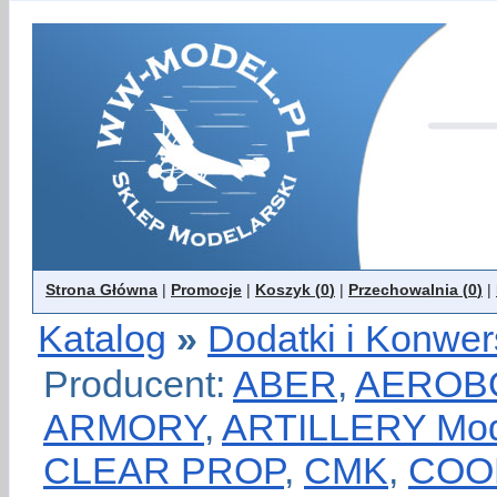
Strona Główna
|
Promocje
|
Koszyk (
0
)
|
Przechowalnia (
0
)
|
Katalog
»
Dodatki i Konwer
Producent:
ABER
,
AEROB
ARMORY
,
ARTILLERY Mod
CLEAR PROP
,
CMK
,
COO