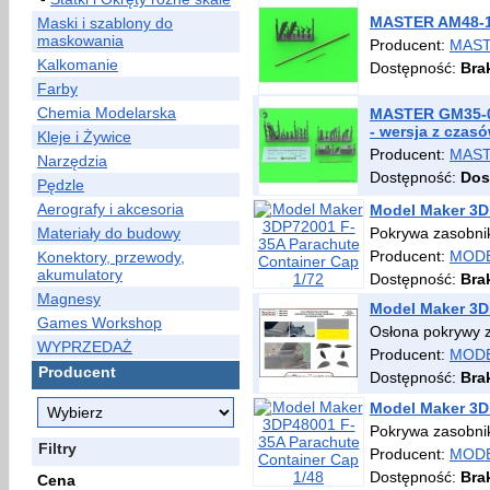
MASTER AM48-19
Maski i szablony do
maskowania
Producent:
MAS
Kalkomanie
Dostępność:
Bra
Farby
Chemia Modelarska
MASTER GM35-06
- wersja z czasó
Kleje i Żywice
Producent:
MAS
Narzędzia
Dostępność:
Dos
Pędzle
Aerografy i akcesoria
Model Maker 3D
Materiały do budowy
Pokrywa zasobni
Producent:
MODE
Konektory, przewody,
akumulatory
Dostępność:
Bra
Magnesy
Model Maker 3D
Games Workshop
Osłona pokrywy 
WYPRZEDAŻ
Producent:
MODE
Producent
Dostępność:
Bra
Model Maker 3D
Pokrywa zasobni
Filtry
Producent:
MODE
Dostępność:
Bra
Cena