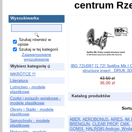
centrum Rze
Wyszukiwarka
Szukaj również w
opisie
Szukaj w tej kategorii
Zaawansowane
wyszukiwanie
IBG 72U087 [1:72] Spitfire Mk.I 
Wybierz kategorię
structure insert . DRUK 3D
WKRÓTCE !!!
43.50 zł
Literatura
36,00 zł
Lotnictwo - modele
plastikowe
Katalog produktów
Czołgi i pojazdy wojskowe -
modele plastikowe
Sort
Okręty i Statki - modele
plastikowe
ABER
,
AEROBONUS
,
AIRES
,
AK 
Samochody - modele
BRENGUN
,
CLEAR PROP
,
CMK
,
plastikowe
GOMIX
,
HALIŃSKI Andrzej. Wyd
Motocykle - modele