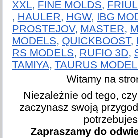
XXL
,
FINE MOLDS
,
FRIU
,
HAULER
,
HGW
,
IBG MO
PROSTEJOV
,
MASTER
,
M
MODELS
,
QUICKBOOST
,
RS MODELS
,
RUFIO 3D
,
TAMIYA
,
TAURUS MODEL
Witamy na stro
Niezależnie od tego, cz
zaczynasz swoją przygodę
potrzebujes
Zapraszamy do odwie