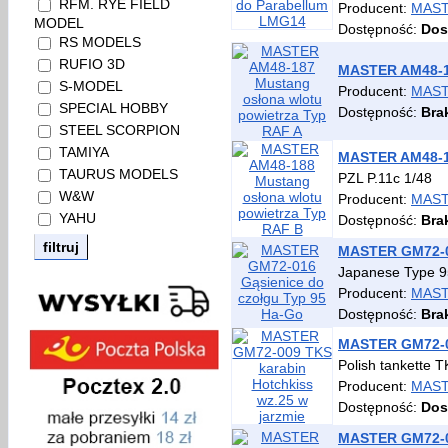
RFM. RYE FIELD
Producent:
MAS
MODEL
Dostępność:
Dos
RS MODELS
RUFIO 3D
MASTER AM48-18
S-MODEL
Producent:
MAS
SPECIAL HOBBY
Dostępność:
Bra
STEEL SCORPION
TAMIYA
MASTER AM48-18
TAURUS MODELS
PZL P.11c 1/48
W&W
Producent:
MAS
YAHU
Dostępność:
Bra
MASTER GM72-01
Japanese Type 95 
Producent:
MAS
Dostępność:
Bra
MASTER GM72-00
Polish tankette T
Producent:
MAS
Dostępność:
Dos
MASTER GM72-01