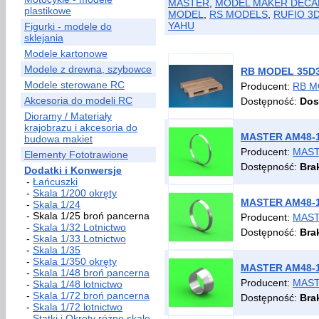
MASTER
,
MODEL MAKER DECA
plastikowe
MODEL
,
RS MODELS
,
RUFIO 3
YAHU
Figurki - modele do
sklejania
Modele kartonowe
Modele z drewna, szybowce
RB MODEL 35D30 
Modele sterowane RC
Producent:
RB M
Akcesoria do modeli RC
Dostępność:
Dos
Dioramy / Materiały
krajobrazu i akcesoria do
MASTER AM48-19
budowa makiet
Producent:
MAS
Elementy Fototrawione
Dostępność:
Bra
Dodatki i Konwersje
-
Łańcuszki
-
Skala 1/200 okręty
MASTER AM48-19
-
Skala 1/24
- Skala 1/25 broń pancerna
Producent:
MAS
-
Skala 1/32 Lotnictwo
Dostępność:
Bra
-
Skala 1/33 Lotnictwo
-
Skala 1/35
-
Skala 1/350 okręty
MASTER AM48-19
-
Skala 1/48 broń pancerna
Producent:
MAS
-
Skala 1/48 lotnictwo
-
Skala 1/72 broń pancerna
Dostępność:
Bra
-
Skala 1/72 lotnictwo
-
Statki i Okręty różne skale