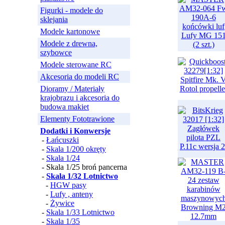
Figurki - modele do
sklejania
Modele kartonowe
Modele z drewna,
szybowce
Modele sterowane RC
Akcesoria do modeli RC
Dioramy / Materiały
krajobrazu i akcesoria do
budowa makiet
Elementy Fototrawione
Dodatki i Konwersje
-
Łańcuszki
-
Skala 1/200 okręty
-
Skala 1/24
- Skala 1/25 broń pancerna
-
Skala 1/32 Lotnictwo
-
HGW pasy
-
Lufy , anteny
-
Żywice
-
Skala 1/33 Lotnictwo
-
Skala 1/35