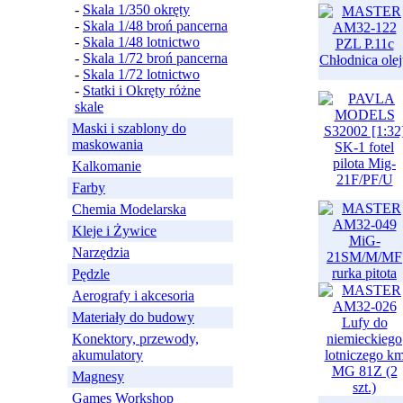
-
Skala 1/350 okręty
-
Skala 1/48 broń pancerna
-
Skala 1/48 lotnictwo
-
Skala 1/72 broń pancerna
-
Skala 1/72 lotnictwo
-
Statki i Okręty różne
skale
Maski i szablony do
maskowania
Kalkomanie
Farby
Chemia Modelarska
Kleje i Żywice
Narzędzia
Pędzle
Aerografy i akcesoria
Materiały do budowy
Konektory, przewody,
akumulatory
Magnesy
Games Workshop