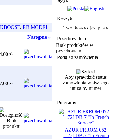
Język
Koszyk
CKBOOST
,
RB MODEL
Twój koszyk jest pusty
Następne »
Przechowalnia
Brak produktów w
przechowalni
4,00 zł
Podgląd zamówienia
Aby sprawdzić status
zamówienia wpisz jego
7,00 zł
unikalny numer
Polecamy
AZUR FRROM 052
[1:72] DB-7 "In French