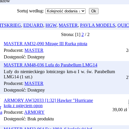
uktów
Sortuj według:
ITSKRIEG
,
EDUARD
,
HGW
,
MASTER
,
PAVLA MODELS
,
QUI
Strona: [
1
]
2
/
2
MASTER AM32-090 Mirage III Rurka pitota
Producent:
MASTER
2
Dostępność:
Dostępny
MASTER AM48-036 Lufa do Parabellum LMG14
Lufy do niemieckiego lotniczego km-u I w. św. Parabellum
LMG14 (1 szt.)
2
Producent:
MASTER
Dostępność:
Dostępny
ARMORY AW32033 [1:32] Hawker "Hurricane
koła z ugięciem opon
39,00 zł
Producent:
ARMORY
Dostępność:
Brak produktu