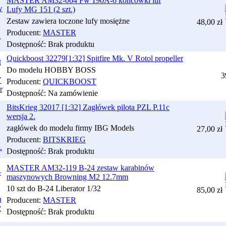
MASTER AM32-064 Fw 190A-6 końcówki luf
Lufy MG 151 (2 szt.)
Zestaw zawiera toczone lufy mosiężne
48,00 zł
Producent:
MASTER
Dostępność:
Brak produktu
Quickboost 32279[1:32] Spitfire Mk. V Rotol propeller
Do modelu HOBBY BOSS
3
Producent:
QUICKBOOST
Dostępność:
Na zamówienie
BitsKrieg 32017 [1:32] Zagłówek pilota PZL P.11c
wersja 2.
zagłówek do modelu firmy IBG Models
27,00 zł
Producent:
BITSKRIEG
Dostępność:
Brak produktu
MASTER AM32-119 B-24 zestaw karabinów
maszynowych Browning M2 12.7mm
10 szt do B-24 Liberator 1/32
85,00 zł
Producent:
MASTER
Dostępność:
Brak produktu