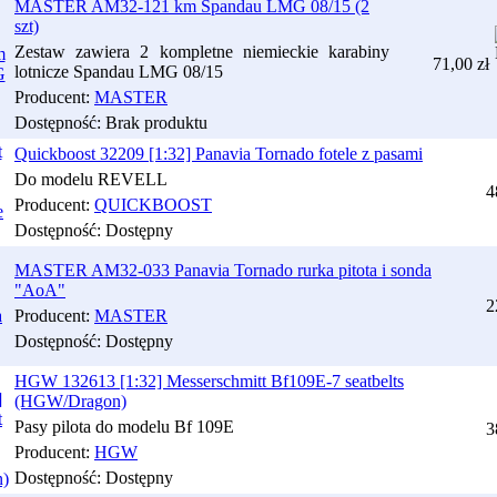
MASTER AM32-121 km Spandau LMG 08/15 (2
szt)
Zestaw zawiera 2 kompletne niemieckie karabiny
71,00 zł
lotnicze Spandau LMG 08/15
Producent:
MASTER
Dostępność:
Brak produktu
Quickboost 32209 [1:32] Panavia Tornado fotele z pasami
Do modelu REVELL
4
Producent:
QUICKBOOST
Dostępność:
Dostępny
MASTER AM32-033 Panavia Tornado rurka pitota i sonda
"AoA"
2
Producent:
MASTER
Dostępność:
Dostępny
HGW 132613 [1:32] Messerschmitt Bf109E-7 seatbelts
(HGW/Dragon)
Pasy pilota do modelu Bf 109E
3
Producent:
HGW
Dostępność:
Dostępny