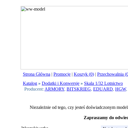
Strona Główna
|
Promocje
|
Koszyk (
0
)
|
Przechowalnia (
Katalog
»
Dodatki i Konwersje
»
Skala 1/32 Lotnictwo
Producent:
ARMORY
,
BITSKRIEG
,
EDUARD
,
HGW
Niezależnie od tego, czy jesteś doświadczonym model
Zapraszamy do odwiedz