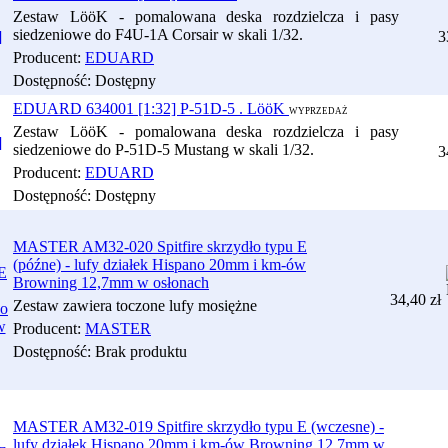
Zestaw LööK - pomalowana deska rozdzielcza i pasy
siedzeniowe do F4U-1A Corsair w skali 1/32.
3
Producent:
EDUARD
Dostępność:
Dostępny
EDUARD 634001 [1:32] P-51D-5 . LööK
WYPRZEDAŻ
Zestaw LööK - pomalowana deska rozdzielcza i pasy
siedzeniowe do P-51D-5 Mustang w skali 1/32.
3
Producent:
EDUARD
Dostępność:
Dostępny
MASTER AM32-020 Spitfire skrzydło typu E
(późne) - lufy działek Hispano 20mm i km-ów
Browning 12,7mm w osłonach
34,40 zł
Zestaw zawiera toczone lufy mosiężne
Producent:
MASTER
Dostępność:
Brak produktu
MASTER AM32-019 Spitfire skrzydło typu E (wczesne) -
lufy działek Hispano 20mm i km-ów Browning 12,7mm w