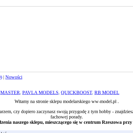
0
)
|
Nowości
,
MASTER
,
PAVLA MODELS
,
QUICKBOOST
,
RB MODEL
Witamy na stronie sklepu modelarskiego ww-model.pl .
arzem, czy dopiero zaczynasz swoją przygodę z tym hobby - znajdzies
fachowej porady.
enia naszego sklepu, mieszczącego się w centrum Rzeszowa przy 