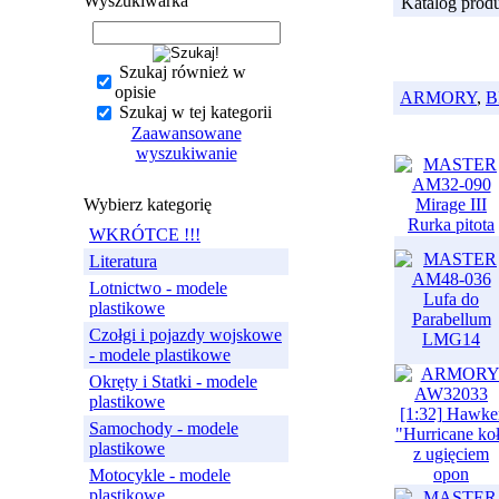
Wyszukiwarka
Katalog prod
Szukaj również w
opisie
ARMORY
,
B
Szukaj w tej kategorii
Zaawansowane
wyszukiwanie
Wybierz kategorię
WKRÓTCE !!!
Literatura
Lotnictwo - modele
plastikowe
Czołgi i pojazdy wojskowe
- modele plastikowe
Okręty i Statki - modele
plastikowe
Samochody - modele
plastikowe
Motocykle - modele
plastikowe