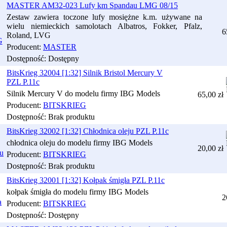
MASTER AM32-023 Lufy km Spandau LMG 08/15
Zestaw zawiera toczone lufy mosiężne k.m. używane na
wielu niemieckich samolotach Albatros, Fokker, Pfalz,
6
Roland, LVG
Producent:
MASTER
Dostępność:
Dostępny
BitsKrieg 32004 [1:32] Silnik Bristol Mercury V
PZL P.11c
Silnik Mercury V do modelu firmy IBG Models
65,00 zł
Producent:
BITSKRIEG
Dostępność:
Brak produktu
BitsKrieg 32002 [1:32] Chłodnica oleju PZL P.11c
chłodnica oleju do modelu firmy IBG Models
20,00 zł
Producent:
BITSKRIEG
Dostępność:
Brak produktu
BitsKrieg 32001 [1:32] Kołpak śmigła PZL P.11c
kołpak śmigła do modelu firmy IBG Models
2
Producent:
BITSKRIEG
Dostępność:
Dostępny