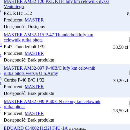
MASTER AM32-120 PZL P.11c lufy km celownik dysza
Venturiego
PZL P.11c 1/32
8
Producent:
MASTER
Dostępność:
Dostępny
MASTER AM32-115 P-47 Thunderbolt lufy km
celownik rurka pitota
P-47 Thunderbolt 1/32
38,50 zł
Producent:
MASTER
Dostępność:
Brak produktu
MASTER AM32-097 P-40B/C lufy km celownik
rurka pitota wersja U.S.Army
Curtiss P-40 B/C 1/32
39,20 zł
Producent:
MASTER
Dostępność:
Brak produktu
MASTER AM32-099 P-40E-N osłony km celownik
rurka pitota
28,50 zł
Producent:
MASTER
Dostępność:
Brak produktu
EDUARD 634002 [1:32] F4U-1A
WYPRZEDAŻ