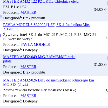
MASTER AM32-122 PZL P.11c Chłodnica oleju
PZL P.11c 1/32
34,80 zł
Producent:
MASTER
Dostępność:
Brak produktu
PAVLA MODELS S32002 [1:32] SK-1 fotel pilota Mig-
21F/PF/U
Żywiczny fotel SK-1 do MiG-21F .MiG-21 F-13, MiG-21
7
PF wczesne wersje
Producent:
PAVLA MODELS
Dostępność:
Dostępny
MASTER AM32-049 MiG-21SM/M/MF rurka
pitota
31,60 zł
Producent:
MASTER
Dostępność:
Brak produktu
MASTER AM32-026 Lufy do niemieckiego lotniczego km
MG 81Z (2 szt.)
Zestaw zawiera toczone lufy mosiężne i blaszkę
5
Producent:
MASTER
Dostępność:
Dostępny