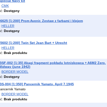
 Special Navy kit
:
CMK
ść:
Dostępny
625 [1:200] Prom Avenir. Zestaw z farbami i klejem
:
HELLER
ść:
Dostępny
602 [1:200] Twin Set Jean Bart + Utrecht
:
HELLER
ść:
Brak produktu
F-002 [1:35] Akagi fragment pokładu lotniskowca + A6M2 Zero.
 Midway (june 1942)
:
BORDER MODEL
ść:
Dostępny
-004 [1:350] Pancernik Yamato. April 7.1945
pancernik Yamato
:
BORDER MODEL
ść:
Brak produktu