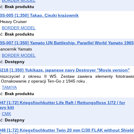
:
BORDER MODEL
ść:
Brak produktu
-005 [1:350] Takao. Cięzki krążownik
 Heavy Cruiser
:
BORDER MODEL
ść:
Brak produktu
-007 [1:350] Yamato IJN Battleship. Pararllel World Yamato 1965
pancernik Yamato
:
BORDER MODEL
ść:
Dostępny
218 [1:350] Yukikaze. japanese navy Destroyer "Movie version"
niszczyciel z okresu II WŚ. Zestaw zawiera elementy fototrawio
. Oznakowanie z operacji Ten-Go z 1945 roku .
:
TAMIYA
ść:
Brak produktu
7 [1:72] Kriegsfischkutter Life Raft / Rettungsfloss 1/72 / for
avy kitt
:
CMK
ść:
Dostępny
8 [1:72] Kriegsfischkutter Twin 20 mm C/30 FLAK without Shield