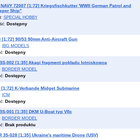
NAVY 72007 [1:72] Kriegsfischkutter 'WWII German Patrol and
eper Ship"
t:
SPECIAL HOBBY
ść:
Dostępny
 [1:72] 90/53 90mm Anti-Aircraft Gun
:
IBG MODELS
ść:
Dostępny
-002 [1:35] Akagi fragment pokładu lotniskowca
:
BORDER MODEL
ść:
Dostępny
 [1:72] K-Verbande Midget Submarine
:
ICM
ść:
Dostępny
-001 [1:35] DKM U-Boat typ VIIc
:
BORDER MODEL
ść:
Brak produktu
35-028 [1:35] Ukraine's maritime Drone (USV)