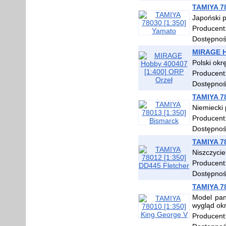
TAMIYA 78
Japoński 
Producent
Dostępno
MIRAGE H
Polski okr
Producent
Dostępno
TAMIYA 78
Niemiecki 
Producent
Dostępno
TAMIYA 78
Niszczyci
Producent
Dostępno
TAMIYA 78
Model pan
wygląd okr
Producent