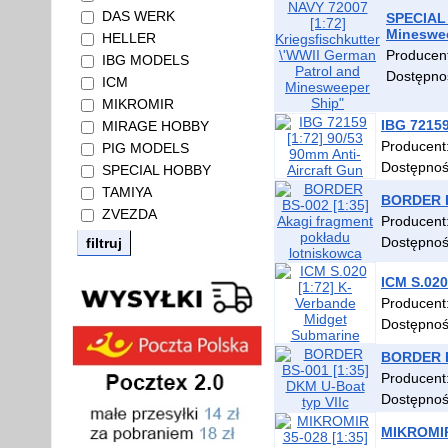
DAS WERK
SPECIAL 
Mineswe
HELLER
Producen
IBG MODELS
Dostępno
ICM
MIKROMIR
IBG 72159
MIRAGE HOBBY
Producent
PIG MODELS
Dostępno
SPECIAL HOBBY
TAMIYA
BORDER BS
ZVEZDA
Producent
Dostępno
ICM S.020
Producent
Dostępno
BORDER BS
Producent
Dostępno
MIKROMIR 