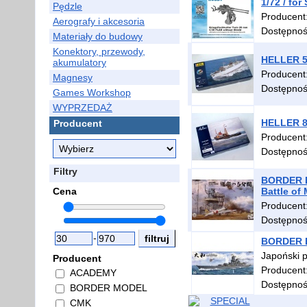
1/72 / for
Pędzle
Producent
Aerografy i akcesoria
Dostępno
Materiały do budowy
Konektory, przewody,
HELLER 56
akumulatory
Producent
Magnesy
Dostępno
Games Workshop
WYPRZEDAŻ
HELLER 85
Producent
Producent
Dostępno
Filtry
BORDER BS
Cena
Battle of
Producent
Dostępno
-
BORDER BS
Japoński 
Producent
Producent
ACADEMY
Dostępno
BORDER MODEL
CMK