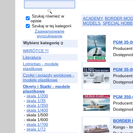
Szukaj również w
ACADEMY
,
BORDER MOD
opisie
MODELS
,
SPECIAL HOBB
Szukaj w tej kategorii
Zaawansowane
wyszukiwanie
PGM 35-00
Wybierz kategorię
Producent
WKRÓTCE !!!
Dostępno
Literatura
Lotnictwo - modele
plastikowe
PGM 35-00
Czołgi i pojazdy wojskowe -
Producent
modele plastikowe
Dostępno
Okręty i Statki - modele
plastikowe
-
skala 1/200
PGM 350-0
-
skala 1/35
Producent
-
skala 1/350
Dostępno
-
skala 1/400
- skala 1/500
- skala 1/600
BORDER BS
-
skala 1/700
Kongo - Im
-
skala 1/72