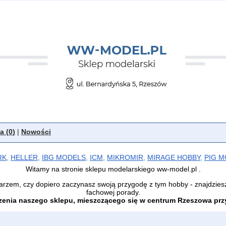
a (
0
)
|
Nowości
RK
,
HELLER
,
IBG MODELS
,
ICM
,
MIKROMIR
,
MIRAGE HOBBY
,
PIG 
Witamy na stronie sklepu modelarskiego ww-model.pl .
arzem, czy dopiero zaczynasz swoją przygodę z tym hobby - znajdzies
fachowej porady.
enia naszego sklepu, mieszczącego się w centrum Rzeszowa przy 