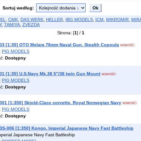
Sortuj według:
EL
,
CMK
,
DAS WERK
,
HELLER
,
IBG MODELS
,
ICM
,
MIKROMIR
,
MIR
Y
,
TAMIYA
,
ZVEZDA
Strona: [
1
] /
1
3 [1:35] OTO Melara 76mm Naval Gun. Stealth Copoula
NOWOŚĆ!
:
PIG MODELS
ść:
Dostępny
1 [1:35] U.S.Navy Mk.38 5"/38 twin Gun Mount
NOWOŚĆ!
:
PIG MODELS
ść:
Dostępny
01 [1:350] Skjold-Clacc corvette. Royal Norwegian Navy
NOWOŚĆ!
:
PIG MODELS
ść:
Dostępny
-006 [1:350] Kongo. Imperial Japanese Navy Fast Battleship
perial Japanese Navy Fast Battleship