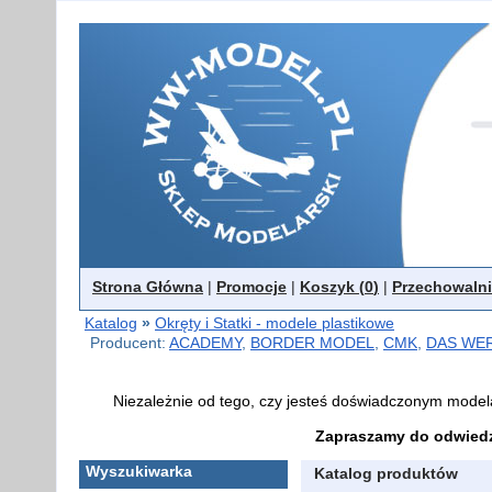
Strona Główna
|
Promocje
|
Koszyk (
0
)
|
Przechowalni
Katalog
»
Okręty i Statki - modele plastikowe
Producent:
ACADEMY
,
BORDER MODEL
,
CMK
,
DAS WE
Niezależnie od tego, czy jesteś doświadczonym model
Zapraszamy do odwiedz
Wyszukiwarka
Katalog produktów