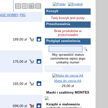
Koszyk
AGE HOBBY
,
PIG
Twój koszyk jest pusty
Przechowalnia
Brak produktów w
przechowalni
189,00 zł
Podgląd zamówienia
Aby sprawdzić status
zamówienia wpisz jego
175,00 zł
unikalny numer
Polecamy
Mata do cięcia A4
165,00 zł
29,00 zł
Maski i szablony MONTEX
Ksiązki o malowaniu
698,00 zł