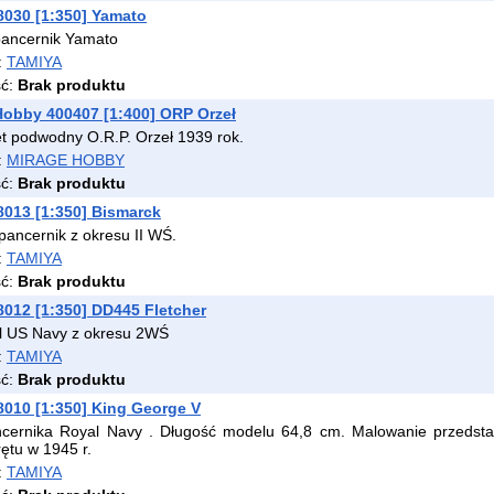
030 [1:350] Yamato
pancernik Yamato
:
TAMIYA
ść:
Brak produktu
obby 400407 [1:400] ORP Orzeł
ęt podwodny O.R.P. Orzeł 1939 rok.
:
MIRAGE HOBBY
ść:
Brak produktu
013 [1:350] Bismarck
pancernik z okresu II WŚ.
:
TAMIYA
ść:
Brak produktu
012 [1:350] DD445 Fletcher
el US Navy z okresu 2WŚ
:
TAMIYA
ść:
Brak produktu
010 [1:350] King George V
cernika Royal Navy . Długość modelu 64,8 cm. Malowanie przedsta
ętu w 1945 r.
:
TAMIYA