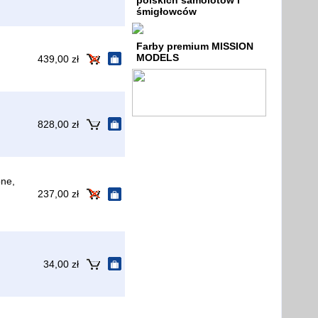
polskich samolotów i
śmigłowców
Farby premium MISSION
MODELS
439,00 zł
828,00 zł
ne,
237,00 zł
34,00 zł