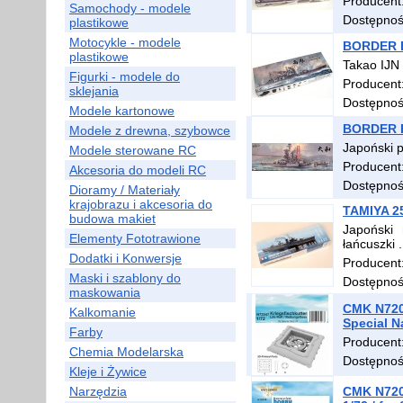
Producent
Samochody - modele
Dostępno
plastikowe
Motocykle - modele
BORDER BS
plastikowe
Takao IJN
Figurki - modele do
Producent
sklejania
Dostępno
Modele kartonowe
BORDER BS
Modele z drewna, szybowce
Japoński 
Modele sterowane RC
Producent
Akcesoria do modeli RC
Dostępno
Dioramy / Materiały
krajobrazu i akcesoria do
TAMIYA 25
budowa makiet
Japoński 
Elementy Fototrawione
łańcuszki 
Dodatki i Konwersje
Producent
Maski i szablony do
Dostępno
maskowania
CMK N7204
Kalkomanie
Special N
Farby
Producent
Chemia Modelarska
Dostępno
Kleje i Żywice
Narzędzia
CMK N7204