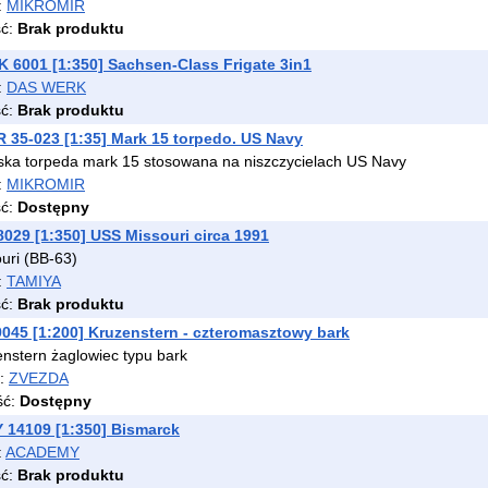
:
MIKROMIR
ść:
Brak produktu
6001 [1:350] Sachsen-Class Frigate 3in1
:
DAS WERK
ść:
Brak produktu
35-023 [1:35] Mark 15 torpedo. US Navy
ka torpeda mark 15 stosowana na niszczycielach US Navy
:
MIKROMIR
ść:
Dostępny
029 [1:350] USS Missouri circa 1991
uri (BB-63)
:
TAMIYA
ść:
Brak produktu
045 [1:200] Kruzenstern - czteromasztowy bark
nstern żaglowiec typu bark
t:
ZVEZDA
ść:
Dostępny
14109 [1:350] Bismarck
:
ACADEMY
ść:
Brak produktu