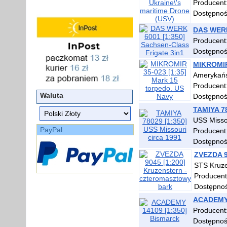
Producent
Dostępno
DAS WERK 
Producent
Dostępno
MIKROMIR 
Amerykańs
Producent
Waluta
Dostępno
TAMIYA 78
USS Misso
PayPal
Producent
Dostępno
ZVEZDA 9
STS Kruze
Producen
Dostępno
ACADEMY 
Producent
Dostępno