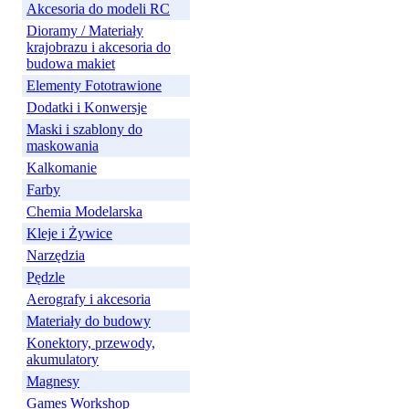
Akcesoria do modeli RC
Dioramy / Materiały
krajobrazu i akcesoria do
budowa makiet
Elementy Fototrawione
Dodatki i Konwersje
Maski i szablony do
maskowania
Kalkomanie
Farby
Chemia Modelarska
Kleje i Żywice
Narzędzia
Pędzle
Aerografy i akcesoria
Materiały do budowy
Konektory, przewody,
akumulatory
Magnesy
Games Workshop