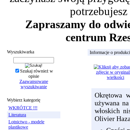
potrzebujesz
Zapraszamy do odwied
centrum Rzes
Wyszukiwarka
Informacje o produkc
Szukaj również w
opisie
Zaawansowane
wyszukiwanie
Okrętowa w
Wybierz kategorię
używana na 
WKRÓTCE !!!
włoskich ni
Literatura
Olivier Haza
Lotnictwo - modele
plastikowe