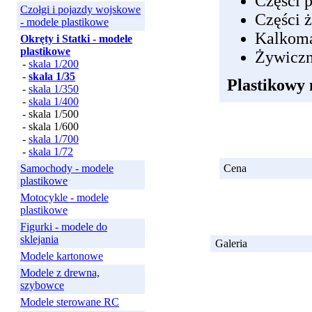
Części 
Czołgi i pojazdy wojskowe
Części 
- modele plastikowe
Kalkom
Okręty i Statki - modele
plastikowe
Żywiczn
-
skala 1/200
-
skala 1/35
Plastikowy 
-
skala 1/350
-
skala 1/400
- skala 1/500
- skala 1/600
-
skala 1/700
-
skala 1/72
Samochody - modele
Cena
plastikowe
Motocykle - modele
plastikowe
Figurki - modele do
sklejania
Galeria
Modele kartonowe
Modele z drewna,
szybowce
Modele sterowane RC