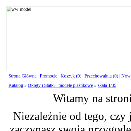
Strona Główna
|
Promocje
|
Koszyk (
0
)
|
Przechowalnia (
0
)
|
Nowo
Katalog
»
Okręty i Statki - modele plastikowe
»
skala 1/35
Witamy na stron
Niezależnie od tego, czy
zaczynasz swoją przygodę 