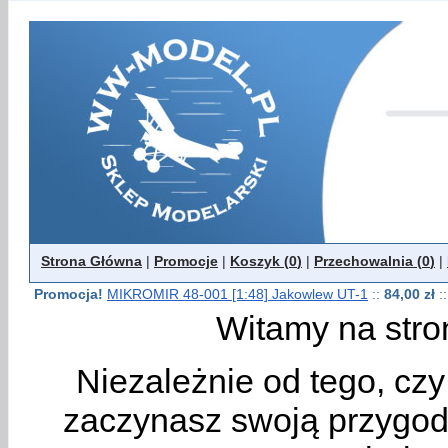
Strona Główna
|
Promocje
|
Koszyk (
0
)
|
Przechowalnia (
0
)
|
Promocja!
MIKROMIR 48-001 [1:48] Jakowlew UT-1
::
84,00 zł
::
Witamy na stro
Niezależnie od tego, cz
zaczynasz swoją przygodę