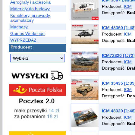
ICM 3067 Zestaw
Aerografy i akcesoria
Producent:
ICM
Materiały do budowy
Dostępność:
Bra
Konektory, przewody,
akumulatory
Magnesy
ICM 48360 [1:48
Games Workshop
Producent:
ICM
WYPRZEDAŻ
Dostępność:
Bra
Producent
ICM72820 [1:72]
Producent:
ICM
Dostępność:
Bra
ICM 35435 [1:3
Producent:
ICM
Dostępność:
Dos
ICM 48320 [1:48
Producent:
ICM
Dostępność:
Bra