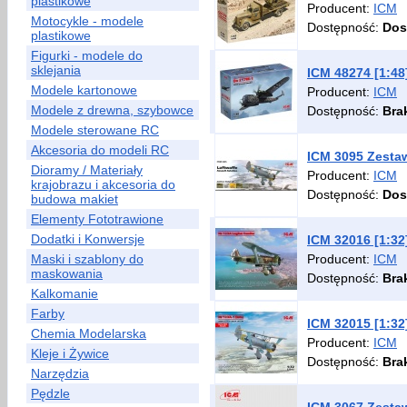
plastikowe
Producent:
ICM
Motocykle - modele
Dostępność:
Dos
plastikowe
Figurki - modele do
sklejania
ICM 48274 [1:48
Modele kartonowe
Producent:
ICM
Modele z drewna, szybowce
Dostępność:
Bra
Modele sterowane RC
Akcesoria do modeli RC
ICM 3095 Zestaw
Dioramy / Materiały
Producent:
ICM
krajobrazu i akcesoria do
Dostępność:
Dos
budowa makiet
Elementy Fototrawione
Dodatki i Konwersje
ICM 32016 [1:32
Maski i szablony do
Producent:
ICM
maskowania
Dostępność:
Bra
Kalkomanie
Farby
ICM 32015 [1:32
Chemia Modelarska
Producent:
ICM
Kleje i Żywice
Dostępność:
Bra
Narzędzia
Pędzle