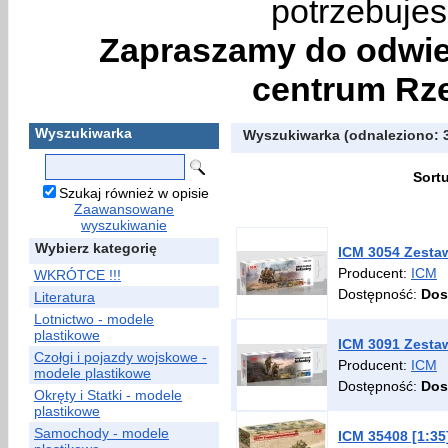
potrzebujes
Zapraszamy do odwie
centrum Rze
Wyszukiwarka
Wyszukiwarka (odnaleziono: 
Sort
Szukaj również w opisie
Zaawansowane
wyszukiwanie
Wybierz kategorię
ICM 3054 Zestaw
Producent:
ICM
WKRÓTCE !!!
Dostępność:
Dos
Literatura
Lotnictwo - modele
plastikowe
ICM 3091 Zestaw
Czołgi i pojazdy wojskowe -
Producent:
ICM
modele plastikowe
Dostępność:
Dos
Okręty i Statki - modele
plastikowe
Samochody - modele
ICM 35408 [1:3