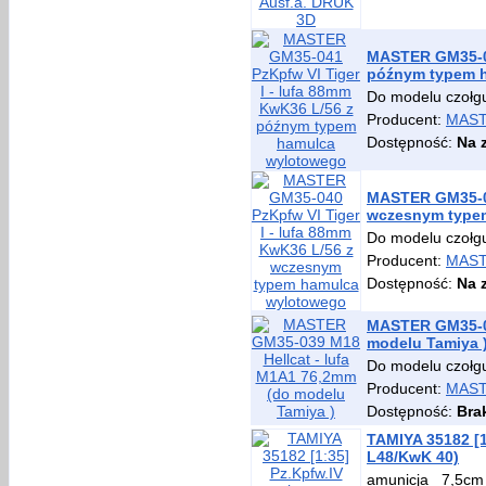
MASTER GM35-04
późnym typem 
Do modelu czołg
Producent:
MAS
Dostępność:
Na 
MASTER GM35-04
wczesnym type
Do modelu czołg
Producent:
MAS
Dostępność:
Na 
MASTER GM35-03
modelu Tamiya 
Do modelu czołg
Producent:
MAS
Dostępność:
Bra
TAMIYA 35182 [1
L48/KwK 40)
amunicja 7,5c