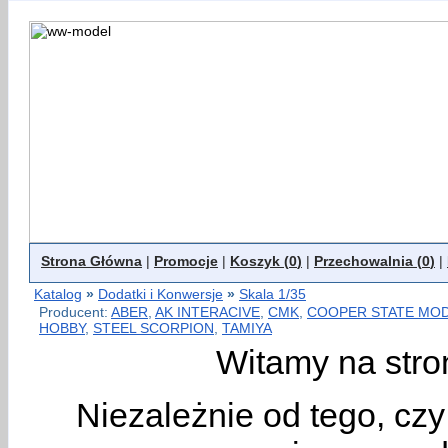
Strona Główna
|
Promocje
|
Koszyk (
0
)
|
Przechowalnia (
0
)
|
Katalog
»
Dodatki i Konwersje
»
Skala 1/35
Producent:
ABER
,
AK INTERACIVE
,
CMK
,
COOPER STATE MO
HOBBY
,
STEEL SCORPION
,
TAMIYA
Witamy na stro
Niezależnie od tego, cz