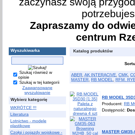
zaczynasz swoją przygodę
potrzebujes
Zapraszamy do odwie
centrum Rze
Wyszukiwarka
Katalog produktów
Sort
Szukaj również w
ABER
,
AK INTERACIVE
,
CMK
,
C
opisie
MASTER
,
RB MODEL
,
RFM. RY
Szukaj w tej kategorii
Zaawansowane
wyszukiwanie
RB MODEL 35D30 
Wybierz kategorię
Producent:
RB M
WKRÓTCE !!!
Dostępność:
Dos
Literatura
Lotnictwo - modele
plastikowe
MASTER GM35-06
Czołgi i pojazdy wojskowe -