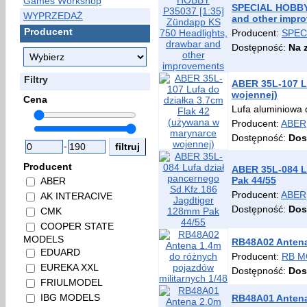
Games Workshop
SPECIAL HOBBY 
WYPRZEDAŻ
and other impr
Producent
Producent:
SPEC
Dostępność:
Na 
Filtry
ABER 35L-107 Lu
wojennej)
Cena
Lufa aluminiowa 
Producent:
ABER
Dostępność:
Dos
-
Producent
ABER 35L-084 L
Pak 44/55
ABER
Producent:
ABER
AK INTERACIVE
Dostępność:
Dos
CMK
COOPER STATE
MODELS
RB48A02 Antena
EDUARD
Producent:
RB M
EUREKA XXL
Dostępność:
Dos
FRIULMODEL
IBG MODELS
RB48A01 Antena