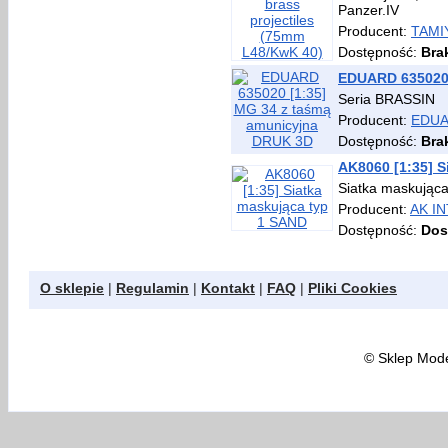
Panzer.IV
Producent:
TAMI
Dostępność:
Bra
EDUARD 635020 
Seria BRASSIN
Producent:
EDU
Dostępność:
Bra
AK8060 [1:35] S
Siatka maskując
Producent:
AK I
Dostępność:
Dos
O sklepie
|
Regulamin
|
Kontakt
|
FAQ
|
Pliki Cookies
©
Sklep Model