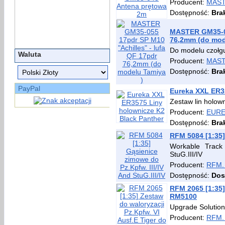
Producent:
MAS
Dostępność:
Bra
MASTER GM35-05
76,2mm (do mod
Do modelu czołg
Waluta
Producent:
MAS
Dostępność:
Bra
PayPal
Eureka XXL ER3
Zestaw lin holow
Producent:
EURE
Dostępność:
Bra
RFM 5084 [1:35] 
Workable Track 
StuG.III/IV
Producent:
RFM.
Dostępność:
Dos
RFM 2065 [1:35]
RM5100
Upgrade Solution
Producent:
RFM.