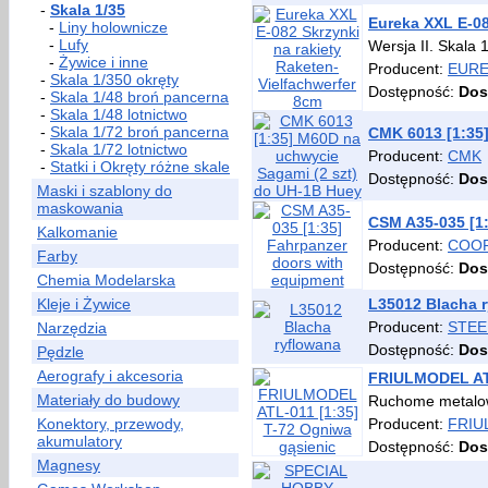
-
Skala 1/35
Eureka XXL E-08
-
Liny holownicze
-
Lufy
Wersja II. Skala
-
Żywice i inne
Producent:
EURE
-
Skala 1/350 okręty
Dostępność:
Dos
-
Skala 1/48 broń pancerna
-
Skala 1/48 lotnictwo
-
Skala 1/72 broń pancerna
CMK 6013 [1:35
-
Skala 1/72 lotnictwo
Producent:
CMK
-
Statki i Okręty różne skale
Dostępność:
Dos
Maski i szablony do
maskowania
CSM A35-035 [1
Kalkomanie
Producent:
COOP
Farby
Dostępność:
Dos
Chemia Modelarska
Kleje i Żywice
L35012 Blacha 
Producent:
STEE
Narzędzia
Dostępność:
Dos
Pędzle
Aerografy i akcesoria
FRIULMODEL ATL
Materiały do budowy
Ruchome metalow
Konektory, przewody,
Producent:
FRIU
akumulatory
Dostępność:
Dos
Magnesy