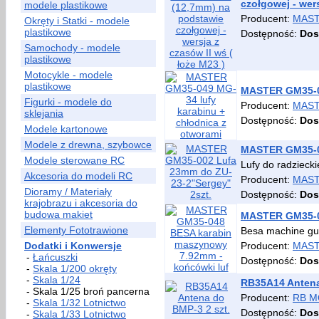
czołgowej - wers
modele plastikowe
Producent:
MAS
Okręty i Statki - modele
plastikowe
Dostępność:
Dos
Samochody - modele
plastikowe
Motocykle - modele
plastikowe
MASTER GM35-04
Figurki - modele do
Producent:
MAS
sklejania
Dostępność:
Dos
Modele kartonowe
Modele z drewna, szybowce
MASTER GM35-00
Modele sterowane RC
Lufy do radzieck
Akcesoria do modeli RC
Producent:
MAS
Dioramy / Materiały
Dostępność:
Dos
krajobrazu i akcesoria do
budowa makiet
MASTER GM35-04
Elementy Fototrawione
Besa machine gun
Dodatki i Konwersje
Producent:
MAS
-
Łańcuszki
Dostępność:
Dos
-
Skala 1/200 okręty
-
Skala 1/24
RB35A14 Antena
- Skala 1/25 broń pancerna
Producent:
RB M
-
Skala 1/32 Lotnictwo
Dostępność:
Dos
-
Skala 1/33 Lotnictwo