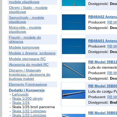
modele plastikowe
Dostępność:
Dos
Okręty i Statki - modele
plastikowe
RB48A02 Antena
Samochody - modele
plastikowe
Producent:
RB M
Motocykle - modele
Dostępność:
Dos
plastikowe
Figurki - modele do
RB48A01 Antena
sklejania
Producent:
RB M
Modele kartonowe
Dostępność:
Dos
Modele z drewna, szybowce
Modele sterowane RC
RB Model 35B124
Akcesoria do modeli RC
Lufa do niemieck
Dioramy / Materiały
Producent:
RB M
krajobrazu i akcesoria do
Dostępność:
Dos
budowa makiet
Elementy Fototrawione
RB Model 35B008
Dodatki i Konwersje
Lufa do czołgu P
-
Łańcuszki
Producent:
RB M
-
Skala 1/200 okręty
Dostępność:
Bra
-
Skala 1/24
- Skala 1/25 broń pancerna
-
Skala 1/32 Lotnictwo
RB Model 35B01
-
Skala 1/33 Lotnictwo