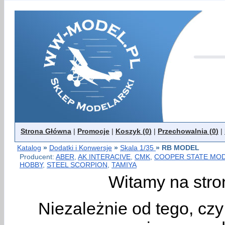
Strona Główna
|
Promocje
|
Koszyk (
0
)
|
Przechowalnia (
0
)
|
Katalog
»
Dodatki i Konwersje
»
Skala 1/35
»
RB MODEL
Producent:
ABER
,
AK INTERACIVE
,
CMK
,
COOPER STATE MO
HOBBY
,
STEEL SCORPION
,
TAMIYA
Witamy na stro
Niezależnie od tego, cz