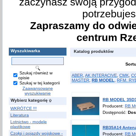
zaczynasz swoją przygodę
potrzebujes
Zapraszamy do odwie
centrum Rze
Wyszukiwarka
Katalog produktów
Sort
Szukaj również w
ABER
,
AK INTERACIVE
,
CMK
,
C
opisie
MASTER
,
RB MODEL
,
RFM. RY
Szukaj w tej kategorii
Zaawansowane
wyszukiwanie
RB MODEL 35D30 
Wybierz kategorię
Producent:
RB M
WKRÓTCE !!!
Dostępność:
Dos
Literatura
Lotnictwo - modele
plastikowe
RB35A14 Antena
Czołgi i pojazdy wojskowe -
Producent:
RB M