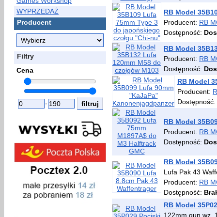
Games Workshop
WYPRZEDAŻ
RB Model 35B10
Producent
Producent:
RB M
Dostępność:
Dos
RB Model 35B1
Filtry
Producent:
RB M
Dostępność:
Dos
Cena
RB Model 3
Producent:
Dostępność
-
RB Model 35B09
Producent:
RB M
Dostępność:
Dos
RB Model 35B09
Lufa Pak 43 Waff
Producent:
RB M
Dostępność:
Bra
RB Model 35P02
122mm gun wz. 1