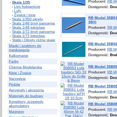
Producent:
RB M
-
Skala 1/35
-
Liny holownicze
Dostępność:
Dos
-
Lufy
-
Żywice i inne
RB Model 35B014
-
Skala 1/350 okręty
38(t)
-
Skala 1/48 broń pancerna
-
Skala 1/48 lotnictwo
Producent:
RB M
-
Skala 1/72 broń pancerna
Dostępność:
Dos
-
Skala 1/72 lotnictwo
-
Statki i Okręty różne skale
RB Model 35B02
Maski i szablony do
Producent:
RB M
maskowania
Dostępność:
Bra
Kalkomanie
Farby
RB Model 35B053
Chemia Modelarska
Producent:
RB M
Kleje i Żywice
Dostępność:
Dos
Narzędzia
Pędzle
RB Model 35B06
Aerografy i akcesoria
Producent:
RB M
Materiały do budowy
Dostępność:
Dos
Konektory, przewody,
RB Model 35B08
akumulatory
Producent:
RB M
Magnesy
Dostępność:
Dos