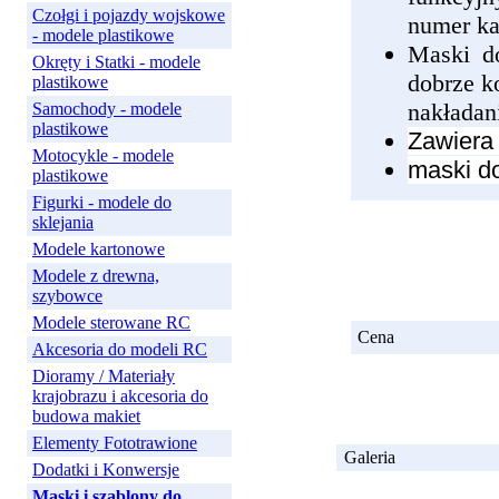
Czołgi i pojazdy wojskowe
numer ka
- modele plastikowe
Maski do
Okręty i Statki - modele
dobrze k
plastikowe
nakładan
Samochody - modele
plastikowe
Zawiera
Motocykle - modele
maski d
plastikowe
Figurki - modele do
sklejania
Modele kartonowe
Modele z drewna,
szybowce
Modele sterowane RC
Cena
Akcesoria do modeli RC
Dioramy / Materiały
krajobrazu i akcesoria do
budowa makiet
Elementy Fototrawione
Galeria
Dodatki i Konwersje
Maski i szablony do