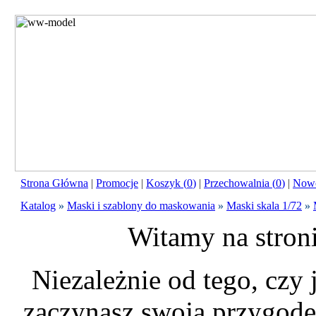
Strona Główna
|
Promocje
|
Koszyk (
0
)
|
Przechowalnia (
0
)
|
Nowo
Katalog
»
Maski i szablony do maskowania
»
Maski skala 1/72
»
Witamy na stron
Niezależnie od tego, czy
zaczynasz swoją przygodę 