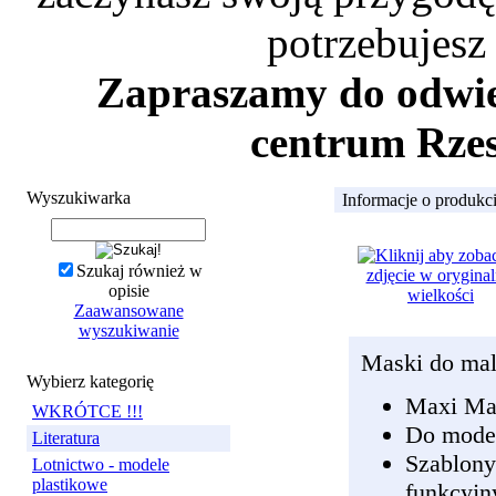
potrzebujesz
Zapraszamy do odwied
centrum Rzes
Wyszukiwarka
Informacje o produkc
Szukaj również w
opisie
Zaawansowane
wyszukiwanie
Maski do ma
Wybierz kategorię
Maxi Ma
WKRÓTCE !!!
Do mode
Literatura
Szablon
Lotnictwo - modele
plastikowe
funkcyjn