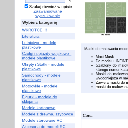
Szukaj również w opisie
Zaawansowane
wyszukiwanie
Wybierz kategorię
WKRÓTCE !!!
Literatura
Lotnictwo - modele
plastikowe
Maski do malowania mode
Czołgi i pojazdy wojskowe -
Maxi Mask
modele plastikowe
Do modelu INFIN
Okręty i Statki - modele
Szablony do malow
plastikowe
którego numer kat
Maski do malowania
Samochody - modele
wygodniejsza w na
plastikowe
Zawiera maski do 
Motocykle - modele
maski do malowani
plastikowe
Figurki - modele do
sklejania
Modele kartonowe
Modele z drewna, szybowce
Cena
Modele sterowane RC
Akcesoria do modeli RC