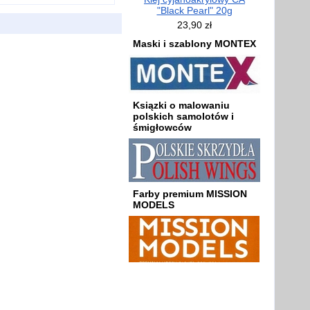
"Black Pearl" 20g
23,90 zł
Maski i szablony MONTEX
Ksiązki o malowaniu
polskich samolotów i
śmigłowców
Farby premium MISSION
MODELS