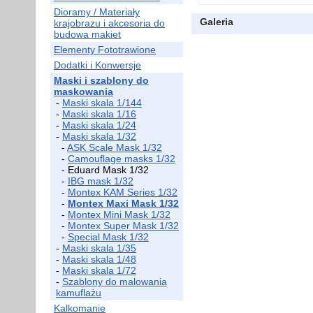
Dioramy / Materiały
Galeria
krajobrazu i akcesoria do
budowa makiet
Elementy Fototrawione
Dodatki i Konwersje
Maski i szablony do
maskowania
-
Maski skala 1/144
-
Maski skala 1/16
-
Maski skala 1/24
-
Maski skala 1/32
-
ASK Scale Mask 1/32
-
Camouflage masks 1/32
- Eduard Mask 1/32
-
IBG mask 1/32
-
Montex KAM Series 1/32
-
Montex Maxi Mask 1/32
-
Montex Mini Mask 1/32
-
Montex Super Mask 1/32
-
Special Mask 1/32
-
Maski skala 1/35
-
Maski skala 1/48
-
Maski skala 1/72
-
Szablony do malowania
kamuflażu
Kalkomanie