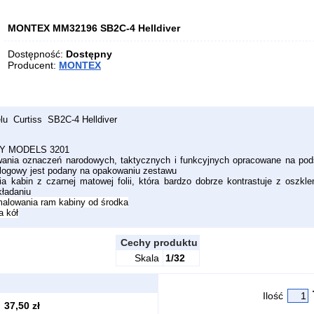
MONTEX MM32196 SB2C-4 Helldiver
Dostępność:
Dostępny
Producent:
MONTEX
lu Curtiss SB2C-4 Helldiver
TY MODELS 3201
ania oznaczeń narodowych, taktycznych i funkcyjnych opracowane na pod
alogowy jest podany na opakowaniu zestawu
 kabin z czarnej matowej folii, która bardzo dobrze kontrastuje z oszkle
kładaniu
malowania ram kabiny od środka
a kół
Cechy produktu
Skala
1/32
Ilość
37,50 zł