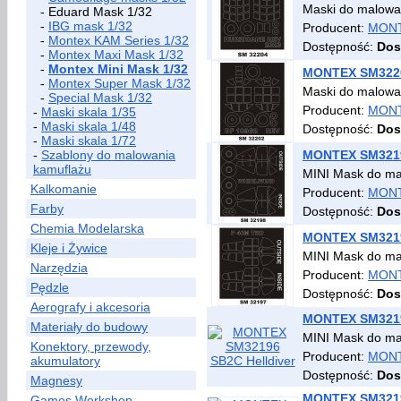
Maski do malowa
- Eduard Mask 1/32
-
IBG mask 1/32
Producent:
MON
-
Montex KAM Series 1/32
Dostępność:
Dos
-
Montex Maxi Mask 1/32
-
Montex Mini Mask 1/32
MONTEX SM3220
-
Montex Super Mask 1/32
Maski do malowa
-
Special Mask 1/32
Producent:
MON
-
Maski skala 1/35
-
Maski skala 1/48
Dostępność:
Dos
-
Maski skala 1/72
-
Szablony do malowania
MONTEX SM32198
kamuflażu
MINI Mask do ma
Kalkomanie
Producent:
MON
Farby
Dostępność:
Dos
Chemia Modelarska
MONTEX SM3219
Kleje i Żywice
MINI Mask do ma
Narzędzia
Producent:
MON
Pędzle
Dostępność:
Dos
Aerografy i akcesoria
MONTEX SM3219
Materiały do budowy
MINI Mask do ma
Konektory, przewody,
Producent:
MON
akumulatory
Dostępność:
Dos
Magnesy
MONTEX SM3219
Games Workshop