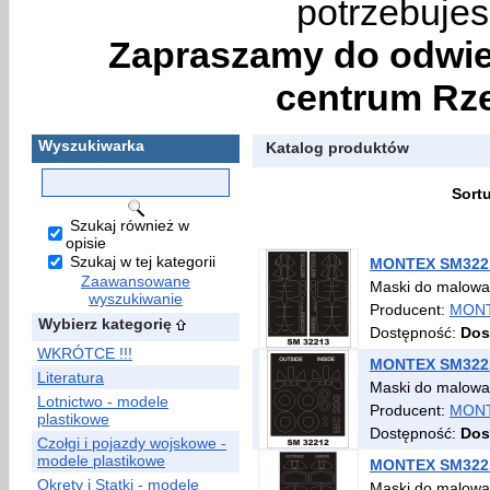
potrzebujes
Zapraszamy do odwie
centrum Rze
Wyszukiwarka
Katalog produktów
Sort
Szukaj również w
opisie
Szukaj w tej kategorii
MONTEX SM32213
Zaawansowane
Maski do malowan
wyszukiwanie
Producent:
MON
Wybierz kategorię
Dostępność:
Dos
WKRÓTCE !!!
MONTEX SM32212
Literatura
Maski do malowan
Lotnictwo - modele
Producent:
MON
plastikowe
Dostępność:
Dos
Czołgi i pojazdy wojskowe -
modele plastikowe
MONTEX SM32211 
Okręty i Statki - modele
Maski do malowa