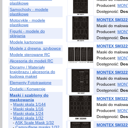
plastikowe
Producent:
MON
Samochody - modele
Dostępność:
Dos
plastikowe
MONTEX SM3221
Motocykle - modele
plastikowe
Maski do malowa
Figurki - modele do
Producent:
MON
sklejania
Dostępność:
Dos
Modele kartonowe
MONTEX SM3220
Modele z drewna, szybowce
Maski do malowa
Modele sterowane RC
Producent:
MON
Akcesoria do modeli RC
Dostępność:
Dos
Dioramy / Materiały
krajobrazu i akcesoria do
MONTEX SM3220
budowa makiet
Maski do malowan
Elementy Fototrawione
Producent:
MON
Dodatki i Konwersje
Dostępność:
Dos
Maski i szablony do
MONTEX SM3220
maskowania
-
Maski skala 1/144
Maski do malowa
-
Maski skala 1/16
Producent:
MON
-
Maski skala 1/24
Dostępność:
Dos
-
Maski skala 1/32
-
ASK Scale Mask 1/32
MONTEX SM32204
-
Camouflage masks 1/32