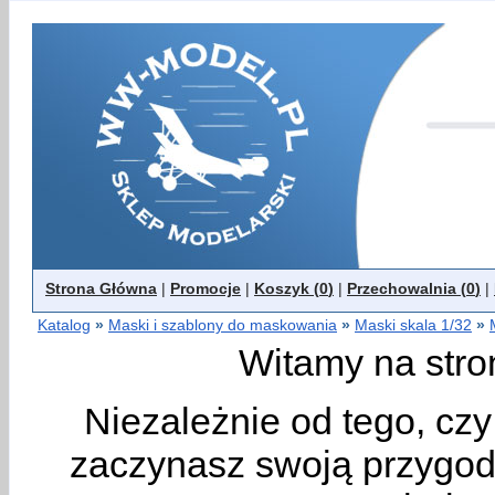
Strona Główna
|
Promocje
|
Koszyk (
0
)
|
Przechowalnia (
0
)
|
Katalog
»
Maski i szablony do maskowania
»
Maski skala 1/32
»
Witamy na stro
Niezależnie od tego, cz
zaczynasz swoją przygodę