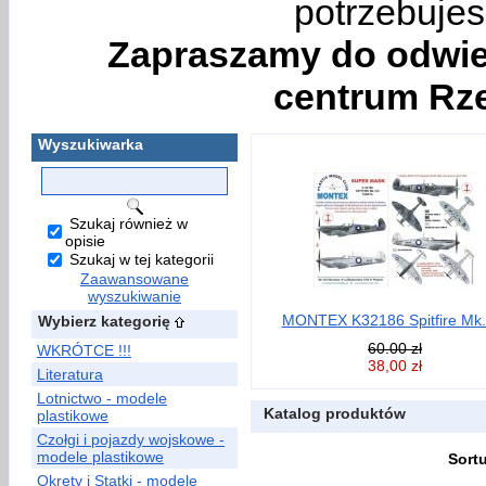
potrzebujes
Zapraszamy do odwie
centrum Rze
Wyszukiwarka
Szukaj również w
opisie
Szukaj w tej kategorii
Zaawansowane
wyszukiwanie
MONTEX K32186 Spitfire Mk.V
Wybierz kategorię
60.00 zł
WKRÓTCE !!!
38,00 zł
Literatura
Lotnictwo - modele
Katalog produktów
plastikowe
Czołgi i pojazdy wojskowe -
modele plastikowe
Sort
Okręty i Statki - modele