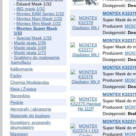
- Eduard Mask 1/32
Dostępność:
Dos
-
IBG mask 1/32
MONTEX K32378 
-
Montex KAM Series 1/32
-
Montex Maxi Mask 1/32
Super Mask do 
-
Montex Mini Mask 1/32
Producent:
MON
-
Montex Super Mask
Dostępność:
Dos
1/32
-
Special Mask 1/32
MONTEX K32377 
-
Maski skala 1/35
Super Mask do 
-
Maski skala 1/48
-
Maski skala 1/72
Producent:
MON
-
Szablony do malowania
Dostępność:
Dos
kamuflażu
MONTEX K32376 
Kalkomanie
Super Mask do 
Farby
Producent:
MON
Chemia Modelarska
Dostępność:
Dos
Kleje i Żywice
MONTEX K32375 
Narzędzia
Super Mask do 
Pędzle
Producent:
MON
Aerografy i akcesoria
Dostępność:
Bra
Materiały do budowy
MONTEX K32374 
Konektory, przewody,
akumulatory
Super Mask do 
Magnesy
Producent:
MON