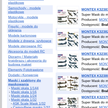
plastikowe
Samochody - modele
MONTEX K32383 S
plastikowe
Super Mask do 
Motocykle - modele
Producent:
MON
plastikowe
Dostępność:
Bra
Figurki - modele do
sklejania
MONTEX K32382 
Modele kartonowe
Super Mask do 
Modele z drewna, szybowce
Producent:
MON
Modele sterowane RC
Dostępność:
Dos
Akcesoria do modeli RC
MONTEX K32381 
Dioramy / Materiały
Super Mask do 
krajobrazu i akcesoria do
Producent:
MON
budowa makiet
Dostępność:
Bra
Elementy Fototrawione
Dodatki i Konwersje
MONTEX K32380
Maski i szablony do
Super Mask do m
maskowania
Producent:
MON
-
Maski skala 1/144
Dostępność:
Bra
-
Maski skala 1/16
-
Maski skala 1/24
MONTEX K32379 
-
Maski skala 1/32
Super Mask do 
-
ASK Scale Mask 1/32
-
Camouflage masks 1/32
Producent:
MON