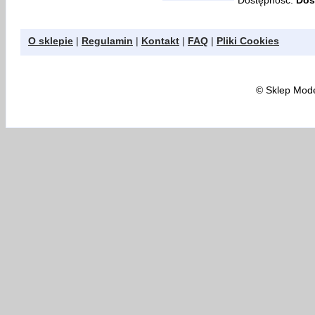
Dostępność:
Dos
O sklepie
|
Regulamin
|
Kontakt
|
FAQ
|
Pliki Cookies
©
Sklep Model