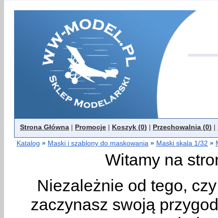
Strona Główna
|
Promocje
|
Koszyk (
0
)
|
Przechowalnia (
0
)
|
Katalog
»
Maski i szablony do maskowania
»
Maski skala 1/32
»
Witamy na stro
Niezależnie od tego, cz
zaczynasz swoją przygodę