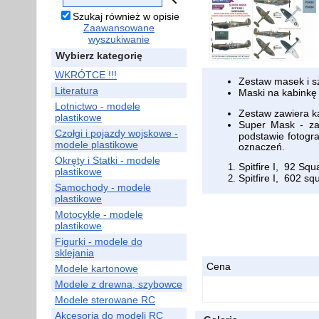
Szukaj również w opisie
Zaawansowane
wyszukiwanie
Wybierz kategorię
WKRÓTCE !!!
Zestaw masek i sz
Literatura
Maski na kabink
Lotnictwo - modele
Zestaw zawiera k
plastikowe
Super Mask - za
Czołgi i pojazdy wojskowe -
podstawie fotogra
modele plastikowe
oznaczeń.
Okręty i Statki - modele
Spitfire I, 92 Sq
plastikowe
Spitfire I, 602 
Samochody - modele
plastikowe
Motocykle - modele
plastikowe
Figurki - modele do
sklejania
Cena
Modele kartonowe
Modele z drewna, szybowce
Modele sterowane RC
Akcesoria do modeli RC