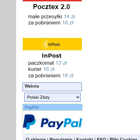
Waluta
PayPal
O sklepie
|
Regulamin
|
Kontakt
|
FAQ
|
Pliki Cookies