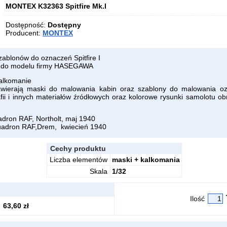
MONTEX K32363 Spitfire Mk.I
Dostępność:
Dostępny
Producent:
MONTEX
ablonów do oznaczeń Spitfire I
ę do modelu firmy HASEGAWA
alkomanie
wierają maski do malowania kabin oraz szablony do malowania o
fii i innych materiałów źródłowych oraz kolorowe rysunki samolotu o
uadron RAF, Northolt, maj 1940
squadron RAF,Drem, kwiecień 1940
Cechy produktu
Liczba elementów
maski + kalkomania
Skala
1/32
Ilość
63,60 zł