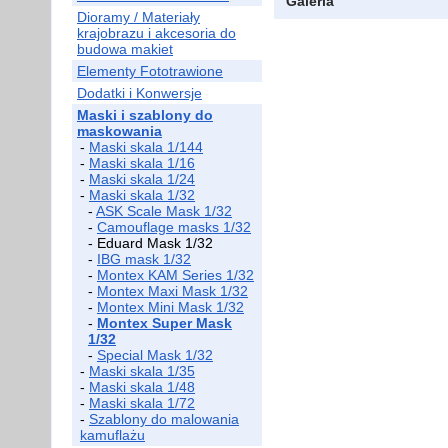
Galeria
Dioramy / Materiały
krajobrazu i akcesoria do
budowa makiet
Elementy Fototrawione
Dodatki i Konwersje
Maski i szablony do
maskowania
-
Maski skala 1/144
-
Maski skala 1/16
-
Maski skala 1/24
-
Maski skala 1/32
-
ASK Scale Mask 1/32
-
Camouflage masks 1/32
- Eduard Mask 1/32
-
IBG mask 1/32
-
Montex KAM Series 1/32
-
Montex Maxi Mask 1/32
-
Montex Mini Mask 1/32
-
Montex Super Mask
1/32
-
Special Mask 1/32
-
Maski skala 1/35
-
Maski skala 1/48
-
Maski skala 1/72
-
Szablony do malowania
kamuflażu