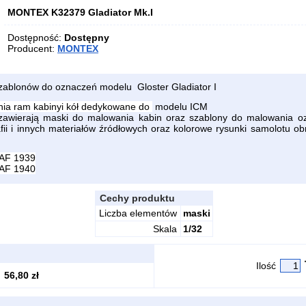
MONTEX K32379 Gladiator Mk.I
Dostępność:
Dostępny
Producent:
MONTEX
zablonów do oznaczeń modelu Gloster Gladiator I
ia ram kabinyi kół dedykowane do
modelu ICM
wierają maski do malowania kabin oraz szablony do malowania o
fii i innych materiałów źródłowych oraz kolorowe rysunki samolotu o
RAF 1939
RAF 1940
Cechy produktu
Liczba elementów
maski
Skala
1/32
Ilość
56,80 zł