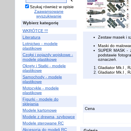
Szukaj również w opisie
Zaawansowane
wyszukiwanie
Wybierz kategorię
WKRÓTCE !!!
Literatura
Zestaw masek i s
Lotnictwo - modele
Maski do malowan
plastikowe
SUPER MASK - za
Czołgi i pojazdy wojskowe -
podstawie fotogra
modele plastikowe
oznaczeń.
Okręty i Statki - modele
Gladiator Mk.I , 
plastikowe
Gladiator Mk.I , 
Samochody - modele
plastikowe
Motocykle - modele
plastikowe
Figurki - modele do
sklejania
Cena
Modele kartonowe
Modele z drewna, szybowce
Modele sterowane RC
Akcesoria do modeli RC
Galeria