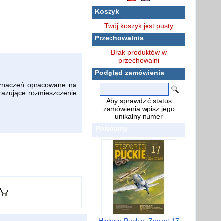
Koszyk
Twój koszyk jest pusty
Przechowalnia
Brak produktów w
przechowalni
Podgląd zamówienia
znaczeń opracowane na
brazujące rozmieszczenie
Aby sprawdzić status
zamówienia wpisz jego
unikalny numer
Polecamy
Historie Puckie. Zeszyt 17