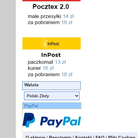
Waluta
PayPal
O sklepie
|
Regulamin
|
Kontakt
|
FAQ
|
Pliki Cookies