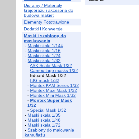
Dioramy / Materiały
krajobrazu i akcesoria do
budowa makiet
Elementy Fototrawione
Dodatki i Konwersje
Maski i szablony do
maskowania
-
Maski skala 1/144
-
Maski skala 1/16
-
Maski skala 1/24
-
Maski skala 1/32
-
ASK Scale Mask 1/32
-
Camouflage masks 1/32
- Eduard Mask 1/32
-
IBG mask 1/32
-
Montex KAM Series 1/32
-
Montex Maxi Mask 1/32
-
Montex Mini Mask 1/32
-
Montex Super Mask
1/32
-
Special Mask 1/32
-
Maski skala 1/35
-
Maski skala 1/48
-
Maski skala 1/72
-
Szablony do malowania
kamuflażu