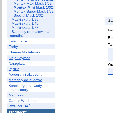
-
Montex Maxi Mask 1/32
-
Montex Mini Mask 1/32
-
Montex Super Mask 1/32
-
Special Mask 1/32
-
Maski skala 1/35
Za
-
Maski skala 1/48
-
Maski skala 1/72
Imi
-
Szablony do malowania
kamuflażu
E-m
Kalkomanie
Two
Farby
Chemia Modelarska
Kleje i Żywice
Narzędzia
Wp
Pędzle
Aerografy i akcesoria
Materiały do budowy
Konektory, przewody,
akumulatory
Magnesy
Games Workshop
WYPRZEDAŻ
Producent