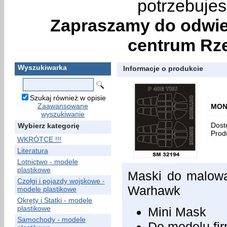
potrzebujes
Zapraszamy do odwie
centrum Rze
Wyszukiwarka
Informacje o produkcie
Szukaj również w opisie
Zaawansowane
MON
wyszukiwanie
Dost
Wybierz kategorię
Prod
WKRÓTCE !!!
Literatura
Lotnictwo - modele
plastikowe
Maski do malowa
Czołgi i pojazdy wojskowe -
Warhawk
modele plastikowe
Okręty i Statki - modele
plastikowe
Mini Mask
Samochody - modele
Do modelu f