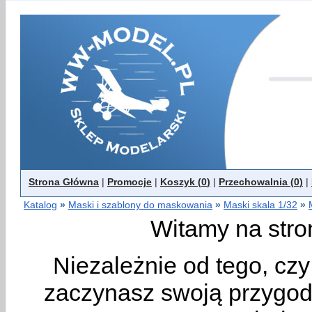
Strona Główna
|
Promocje
|
Koszyk (
0
)
|
Przechowalnia (
0
)
|
Katalog
»
Maski i szablony do maskowania
»
Maski skala 1/32
»
Witamy na stro
Niezależnie od tego, cz
zaczynasz swoją przygodę