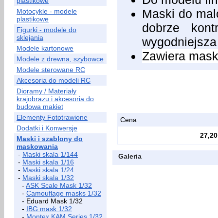
plastikowe
Maski do malo
Motocykle - modele
plastikowe
dobrze kont
Figurki - modele do
sklejania
wygodniejsza
Modele kartonowe
Zawiera maski
Modele z drewna, szybowce
Modele sterowane RC
Akcesoria do modeli RC
Dioramy / Materiały
krajobrazu i akcesoria do
budowa makiet
Elementy Fototrawione
Cena
Dodatki i Konwersje
27,20
Maski i szablony do
maskowania
-
Maski skala 1/144
Galeria
-
Maski skala 1/16
-
Maski skala 1/24
-
Maski skala 1/32
-
ASK Scale Mask 1/32
-
Camouflage masks 1/32
- Eduard Mask 1/32
-
IBG mask 1/32
-
Montex KAM Series 1/32