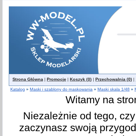
Strona Główna
|
Promocje
|
Koszyk (
0
)
|
Przechowalnia (
0
)
|
Katalog
»
Maski i szablony do maskowania
»
Maski skala 1/48
»
Witamy na stro
Niezależnie od tego, cz
zaczynasz swoją przygodę