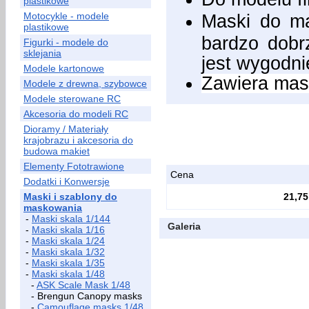
plastikowe
Motocykle - modele
Maski do ma
plastikowe
bardzo dobr
Figurki - modele do
sklejania
jest wygodni
Modele kartonowe
Zawiera mask
Modele z drewna, szybowce
Modele sterowane RC
Akcesoria do modeli RC
Dioramy / Materiały
krajobrazu i akcesoria do
budowa makiet
Elementy Fototrawione
Cena
Dodatki i Konwersje
Maski i szablony do
21,75
maskowania
-
Maski skala 1/144
Galeria
-
Maski skala 1/16
-
Maski skala 1/24
-
Maski skala 1/32
-
Maski skala 1/35
-
Maski skala 1/48
-
ASK Scale Mask 1/48
- Brengun Canopy masks
-
Camouflage masks 1/48