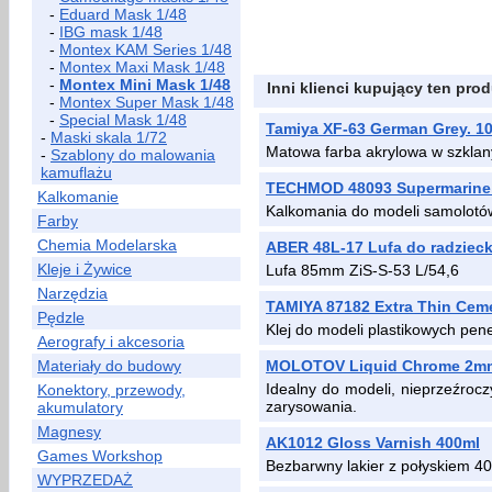
-
Eduard Mask 1/48
-
IBG mask 1/48
-
Montex KAM Series 1/48
-
Montex Maxi Mask 1/48
-
Montex Mini Mask 1/48
Inni klienci kupujący ten prod
-
Montex Super Mask 1/48
-
Special Mask 1/48
Tamiya XF-63 German Grey. 1
-
Maski skala 1/72
Matowa farba akrylowa w szklan
-
Szablony do malowania
kamuflażu
TECHMOD 48093 Supermarine Sp
Kalkomanie
Kalkomania do modeli samolotów 
Farby
Chemia Modelarska
ABER 48L-17 Lufa do radzieck
Kleje i Żywice
Lufa 85mm ZiS-S-53 L/54,6
Narzędzia
TAMIYA 87182 Extra Thin Ceme
Pędzle
Klej do modeli plastikowych pene
Aerografy i akcesoria
Materiały do budowy
MOLOTOV Liquid Chrome 2m
Idealny do modeli, nieprzeźrocz
Konektory, przewody,
zarysowania.
akumulatory
Magnesy
AK1012 Gloss Varnish 400ml
Games Workshop
Bezbarwny lakier z połyskiem 4
WYPRZEDAŻ