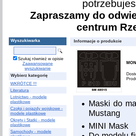
potrzebujes
Zapraszamy do odwie
centrum Rze
Wyszukiwarka
Informacje o produkcie
Szukaj również w opisie
MON
Zaawansowane
wyszukiwanie
Dost
Wybierz kategorię
Prod
WKRÓTCE !!!
Literatura
Lotnictwo - modele
Maski do ma
plastikowe
Czołgi i pojazdy wojskowe -
Mustang
modele plastikowe
Okręty i Statki - modele
MINI Mask
plastikowe
Samochody - modele
Do modelu 