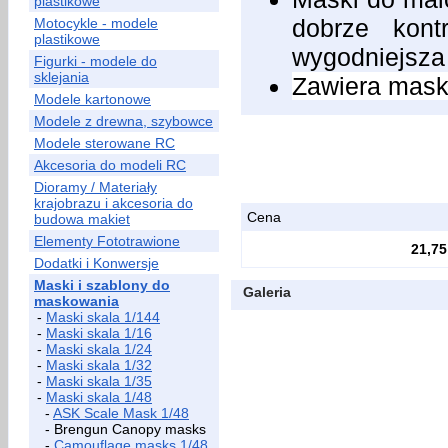
plastikowe
dobrze kont
Motocykle - modele
plastikowe
wygodniejsza
Figurki - modele do
sklejania
Zawiera maski
Modele kartonowe
Modele z drewna, szybowce
Modele sterowane RC
Akcesoria do modeli RC
Dioramy / Materiały
krajobrazu i akcesoria do
Cena
budowa makiet
Elementy Fototrawione
21,75
Dodatki i Konwersje
Maski i szablony do
Galeria
maskowania
-
Maski skala 1/144
-
Maski skala 1/16
-
Maski skala 1/24
-
Maski skala 1/32
-
Maski skala 1/35
-
Maski skala 1/48
-
ASK Scale Mask 1/48
- Brengun Canopy masks
-
Camouflage masks 1/48