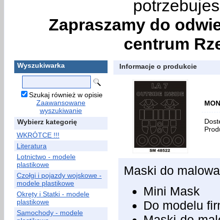
potrzebujes
Zapraszamy do odwie
centrum Rze
Wyszukiwarka
Informacje o produkcie
Szukaj również w opisie
Zaawansowane
MON
wyszukiwanie
Dost
Wybierz kategorię
Prod
WKRÓTCE !!!
Literatura
Lotnictwo - modele
plastikowe
Maski do malowan
Czołgi i pojazdy wojskowe -
modele plastikowe
Mini Mask
Okręty i Statki - modele
plastikowe
Do modelu fi
Samochody - modele
Maski do malo