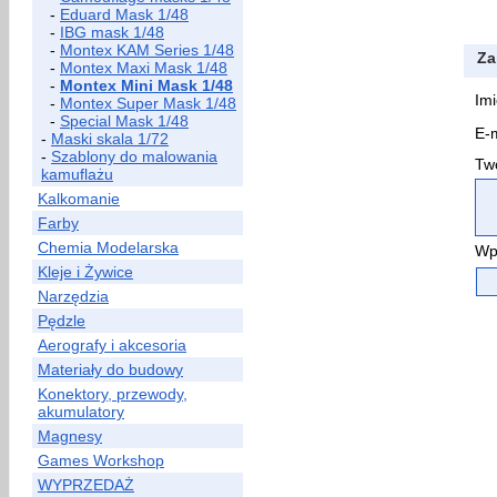
-
Eduard Mask 1/48
-
IBG mask 1/48
-
Montex KAM Series 1/48
Za
-
Montex Maxi Mask 1/48
-
Montex Mini Mask 1/48
Imi
-
Montex Super Mask 1/48
-
Special Mask 1/48
E-m
-
Maski skala 1/72
-
Szablony do malowania
Two
kamuflażu
Kalkomanie
Farby
Chemia Modelarska
Wp
Kleje i Żywice
Narzędzia
Pędzle
Aerografy i akcesoria
Materiały do budowy
Konektory, przewody,
akumulatory
Magnesy
Games Workshop
WYPRZEDAŻ