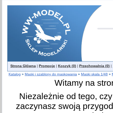
Strona Główna
|
Promocje
|
Koszyk (
0
)
|
Przechowalnia (
0
)
|
Katalog
»
Maski i szablony do maskowania
»
Maski skala 1/48
»
Witamy na stro
Niezależnie od tego, cz
zaczynasz swoją przygodę