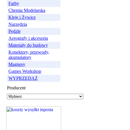
Farby
Chemia Modelarska
Kleje i Żywice
Narzędzia
Pędzle
Aerografy i akcesoria
Materiały do budowy
Konektory, przewody,
akumulatory
Magnesy
Games Workshop
WYPRZEDAŻ
Producent