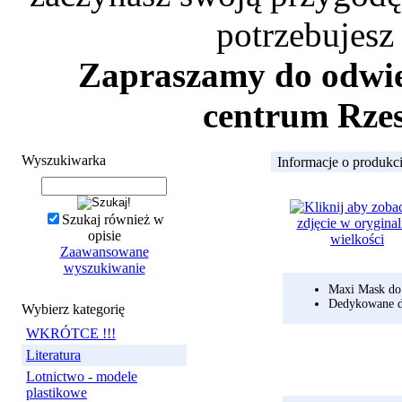
potrzebujesz
Zapraszamy do odwied
centrum Rzes
Wyszukiwarka
Informacje o produkc
Szukaj również w
opisie
Zaawansowane
wyszukiwanie
Maxi Mask d
Dedykowane 
Wybierz kategorię
WKRÓTCE !!!
Literatura
Lotnictwo - modele
plastikowe