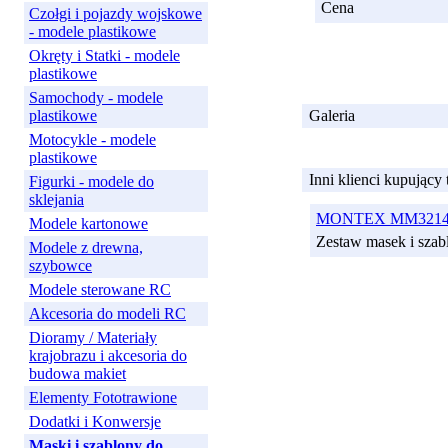
Cena
Czołgi i pojazdy wojskowe
- modele plastikowe
Okręty i Statki - modele
plastikowe
Samochody - modele
plastikowe
Galeria
Motocykle - modele
plastikowe
Inni klienci kupujący
Figurki - modele do
sklejania
MONTEX MM32148 M
Modele kartonowe
Zestaw masek i sz
Modele z drewna,
szybowce
Modele sterowane RC
Akcesoria do modeli RC
Dioramy / Materiały
krajobrazu i akcesoria do
budowa makiet
Elementy Fototrawione
Dodatki i Konwersje
Maski i szablony do