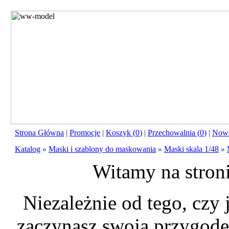
Strona Główna
|
Promocje
|
Koszyk (
0
)
|
Przechowalnia (
0
)
|
Nowo
Katalog
»
Maski i szablony do maskowania
»
Maski skala 1/48
»
Witamy na stron
Niezależnie od tego, czy
zaczynasz swoją przygodę 