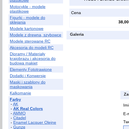
plastikowe
Motocykle - modele
plastikowe
Cena
Figurki - modele do
38,00
sklejania
Modele kartonowe
Galeria
Modele z drewna, szybowce
Modele sterowane RC
Akcesoria do modeli RC
Dioramy / Materiały
krajobrazu i akcesoria do
budowa makiet
Elementy Fototrawione
Dodatki i Konwersje
Maski i szablony do
maskowania
Kalkomanie
Za
Farby
-
AK
Imi
-
AK Real Colors
-
AMMO
E-m
-
Citadel
Two
-
Enamel Lacquer Olejne
-
Gunze