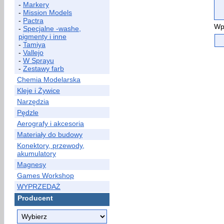
-
Markery
-
Mission Models
-
Pactra
Wp
-
Specjalne -washe,
pigmenty i inne
-
Tamiya
-
Vallejo
-
W Sprayu
-
Zestawy farb
Chemia Modelarska
Kleje i Żywice
Narzędzia
Pędzle
Aerografy i akcesoria
Materiały do budowy
Konektory, przewody,
akumulatory
Magnesy
Games Workshop
WYPRZEDAŻ
Producent