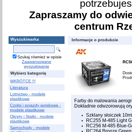
potrzebujes
Zapraszamy do odwie
centrum Rze
Wyszukiwarka
Informacje o produkcie
Szukaj również w opisie
Zaawansowane
RCS0
wyszukiwanie
Dost
Wybierz kategorię
Prod
WKRÓTCE !!!
Literatura
Lotnictwo - modele
plastikowe
Farby do malowania aerog
Czołgi i pojazdy wojskowe -
Dokładnie odwzorowują oryg
modele plastikowe
Szklany słoiczek 10m
Okręty i Statki - modele
RC255 M-485 Light G
plastikowe
RC256 M-485 Blue-G
Samochody - modele
RC264 Bronze Green