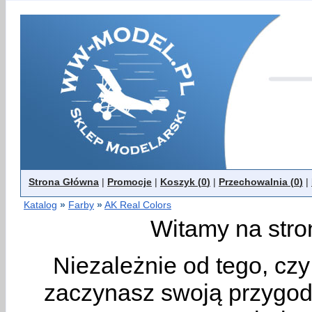
Strona Główna
|
Promocje
|
Koszyk (
0
)
|
Przechowalnia (
0
)
|
Katalog
»
Farby
»
AK Real Colors
Witamy na stro
Niezależnie od tego, cz
zaczynasz swoją przygodę