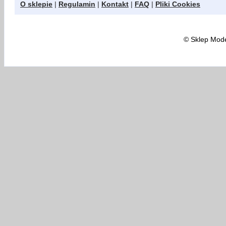
O sklepie
|
Regulamin
|
Kontakt
|
FAQ
|
Pliki Cookies
©
Sklep Model