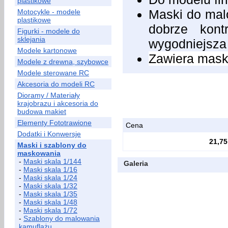
plastikowe
Maski do malo
Motocykle - modele
plastikowe
dobrze kont
Figurki - modele do
sklejania
wygodniejsza
Modele kartonowe
Zawiera maski
Modele z drewna, szybowce
Modele sterowane RC
Akcesoria do modeli RC
Dioramy / Materiały
krajobrazu i akcesoria do
budowa makiet
Elementy Fototrawione
Cena
Dodatki i Konwersje
21,75
Maski i szablony do
maskowania
-
Maski skala 1/144
Galeria
-
Maski skala 1/16
-
Maski skala 1/24
-
Maski skala 1/32
-
Maski skala 1/35
-
Maski skala 1/48
-
Maski skala 1/72
-
Szablony do malowania
kamuflażu