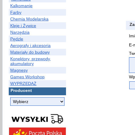
Kalkomanie
Farby
Chemia Modelarska
Za
Kleje i Żywice
Narzędzia
Imi
Pędzle
E-m
Aerografy i akcesoria
Materiały do budowy
Two
Konektory, przewody,
akumulatory
Magnesy
Games Workshop
Wp
WYPRZEDAŻ
Producent