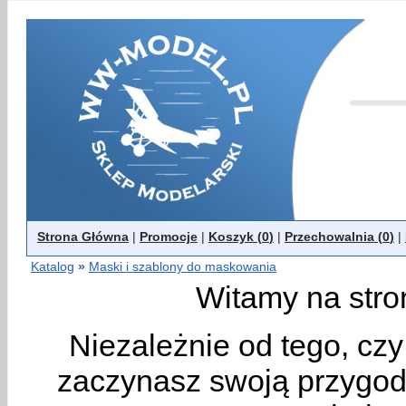
Strona Główna
|
Promocje
|
Koszyk (
0
)
|
Przechowalnia (
0
)
|
Katalog
»
Maski i szablony do maskowania
Witamy na stro
Niezależnie od tego, cz
zaczynasz swoją przygodę