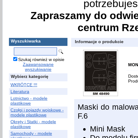
potrzebujes
Zapraszamy do odwie
centrum Rze
Wyszukiwarka
Informacje o produkcie
Szukaj również w opisie
Zaawansowane
MONT
wyszukiwanie
Dost
Wybierz kategorię
Prod
WKRÓTCE !!!
Literatura
Lotnictwo - modele
plastikowe
Maski do malowa
Czołgi i pojazdy wojskowe -
F.6
modele plastikowe
Okręty i Statki - modele
plastikowe
Mini Mask
Samochody - modele
Do modelu fi