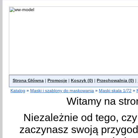
Strona Główna
|
Promocje
|
Koszyk (
0
)
|
Przechowalnia (
0
)
|
Katalog
»
Maski i szablony do maskowania
»
Maski skala 1/72
»
Witamy na stro
Niezależnie od tego, cz
zaczynasz swoją przygodę