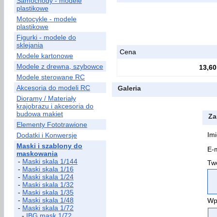
Samochody - modele
plastikowe
Motocykle - modele
plastikowe
Figurki - modele do
sklejania
Cena
Modele kartonowe
Modele z drewna, szybowce
13,60
Modele sterowane RC
Akcesoria do modeli RC
Galeria
Dioramy / Materiały
krajobrazu i akcesoria do
budowa makiet
Za
Elementy Fototrawione
Imi
Dodatki i Konwersje
Maski i szablony do
E-m
maskowania
-
Maski skala 1/144
Two
-
Maski skala 1/16
-
Maski skala 1/24
-
Maski skala 1/32
-
Maski skala 1/35
-
Maski skala 1/48
Wp
-
Maski skala 1/72
-
IBG mask 1/72