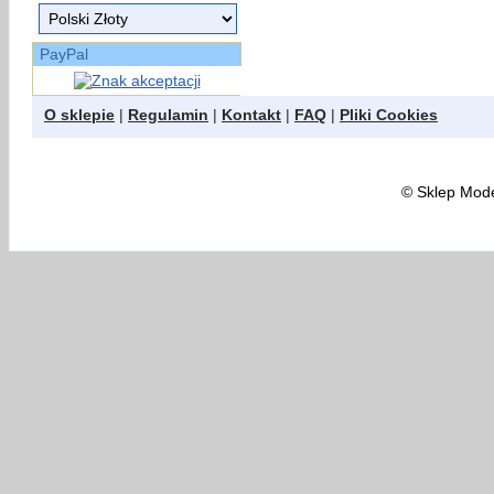
PayPal
O sklepie
|
Regulamin
|
Kontakt
|
FAQ
|
Pliki Cookies
©
Sklep Model