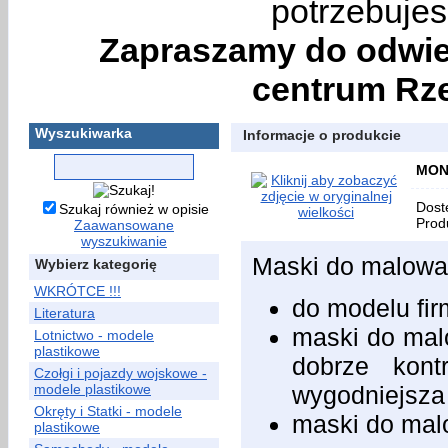
potrzebujes
Zapraszamy do odwie
centrum Rze
Wyszukiwarka
Informacje o produkcie
MONT
Dost
Szukaj również w opisie
Prod
Zaawansowane
wyszukiwanie
Maski do malowan
Wybierz kategorię
WKRÓTCE !!!
do modelu f
Literatura
maski do malo
Lotnictwo - modele
plastikowe
dobrze kont
Czołgi i pojazdy wojskowe -
modele plastikowe
wygodniejsza
Okręty i Statki - modele
maski do mal
plastikowe