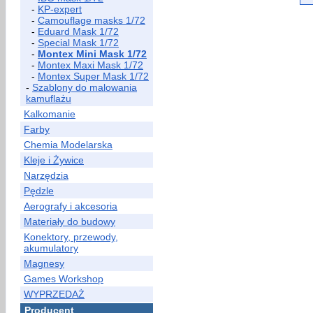
-
KP-expert
-
Camouflage masks 1/72
-
Eduard Mask 1/72
-
Special Mask 1/72
-
Montex Mini Mask 1/72
-
Montex Maxi Mask 1/72
-
Montex Super Mask 1/72
-
Szablony do malowania
kamuflażu
Kalkomanie
Farby
Chemia Modelarska
Kleje i Żywice
Narzędzia
Pędzle
Aerografy i akcesoria
Materiały do budowy
Konektory, przewody,
akumulatory
Magnesy
Games Workshop
WYPRZEDAŻ
Producent