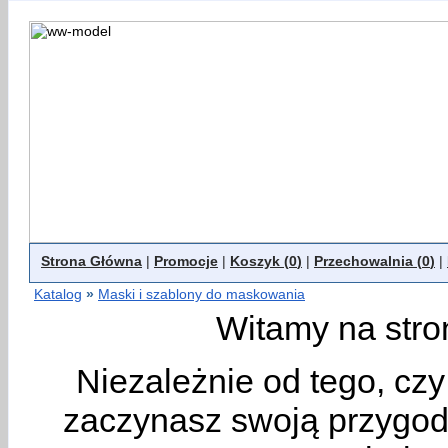
Strona Główna
|
Promocje
|
Koszyk (
0
)
|
Przechowalnia (
0
)
|
Katalog
»
Maski i szablony do maskowania
Witamy na stro
Niezależnie od tego, cz
zaczynasz swoją przygodę