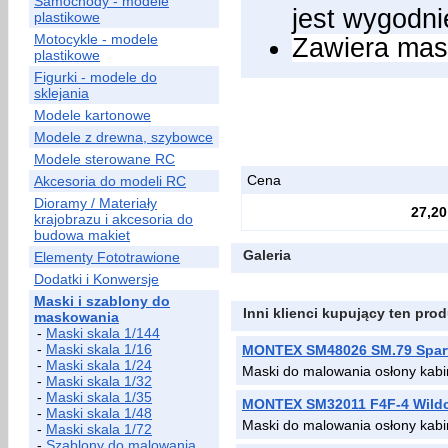
Samochody - modele
jest wygodni
plastikowe
Motocykle - modele
Zawiera mask
plastikowe
Figurki - modele do
sklejania
Modele kartonowe
Modele z drewna, szybowce
Modele sterowane RC
Cena
Akcesoria do modeli RC
Dioramy / Materiały
27,20
krajobrazu i akcesoria do
budowa makiet
Galeria
Elementy Fototrawione
Dodatki i Konwersje
Maski i szablony do
Inni klienci kupujący ten prod
maskowania
-
Maski skala 1/144
-
Maski skala 1/16
MONTEX SM48026 SM.79 Spar
-
Maski skala 1/24
Maski do malowania osłony kab
-
Maski skala 1/32
-
Maski skala 1/35
MONTEX SM32011 F4F-4 Wild
-
Maski skala 1/48
Maski do malowania osłony ka
-
Maski skala 1/72
-
Szablony do malowania