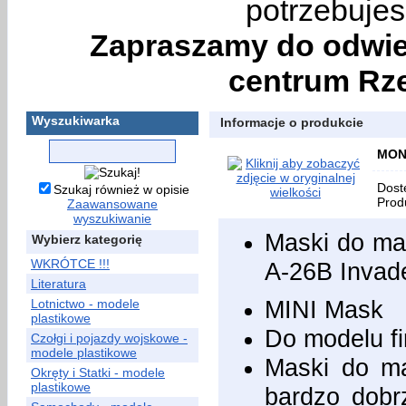
potrzebujes
Zapraszamy do odwie
centrum Rze
Wyszukiwarka
Informacje o produkcie
MONT
Dost
Szukaj również w opisie
Prod
Zaawansowane
wyszukiwanie
Maski do ma
Wybierz kategorię
WKRÓTCE !!!
A-26B Invad
Literatura
MINI Mask
Lotnictwo - modele
plastikowe
Do modelu f
Czołgi i pojazdy wojskowe -
modele plastikowe
Maski do ma
Okręty i Statki - modele
plastikowe
bardzo dobr