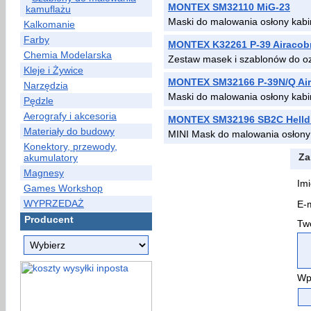
MONTEX SM32110 MiG-23
kamuflażu
Maski do malowania osłony kab
Kalkomanie
Farby
MONTEX K32261 P-39 Airacob
Chemia Modelarska
Zestaw masek i szablonów do o
Kleje i Żywice
MONTEX SM32166 P-39N/Q Air
Narzędzia
Maski do malowania osłony kabi
Pędzle
Aerografy i akcesoria
MONTEX SM32196 SB2C Helld
Materiały do budowy
MINI Mask do malowania osłony
Konektory, przewody,
Za
akumulatory
Magnesy
Imi
Games Workshop
WYPRZEDAŻ
E-m
Producent
Two
Wp