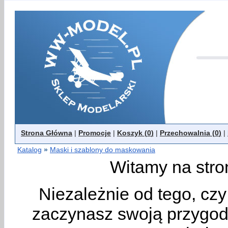
Strona Główna
|
Promocje
|
Koszyk (
0
)
|
Przechowalnia (
0
)
|
Katalog
»
Maski i szablony do maskowania
Witamy na stro
Niezależnie od tego, cz
zaczynasz swoją przygodę