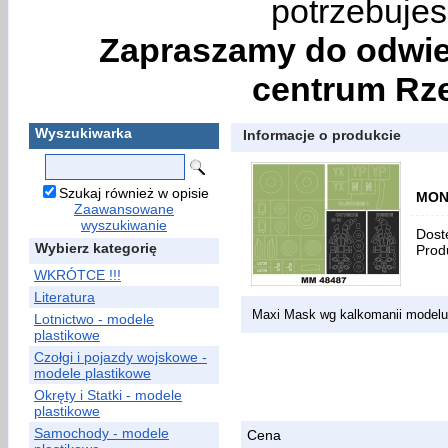
potrzebujes
Zapraszamy do odwie
centrum Rze
Wyszukiwarka
Informacje o produkcie
Szukaj również w opisie
MON
Zaawansowane
wyszukiwanie
Dost
Wybierz kategorię
Prod
WKRÓTCE !!!
Literatura
Maxi Mask wg kalkomanii model
Lotnictwo - modele
plastikowe
Czołgi i pojazdy wojskowe -
modele plastikowe
Okręty i Statki - modele
plastikowe
Samochody - modele
Cena