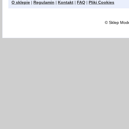
O sklepie
|
Regulamin
|
Kontakt
|
FAQ
|
Pliki Cookies
©
Sklep Model