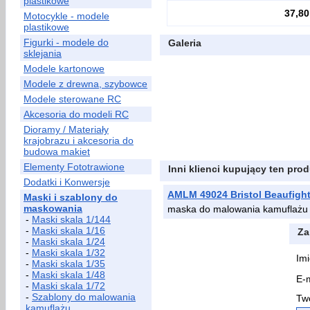
plastikowe
37,80
Motocykle - modele
plastikowe
Figurki - modele do
Galeria
sklejania
Modele kartonowe
Modele z drewna, szybowce
Modele sterowane RC
Akcesoria do modeli RC
Dioramy / Materiały
krajobrazu i akcesoria do
budowa makiet
Elementy Fototrawione
Inni klienci kupujący ten prod
Dodatki i Konwersje
AMLM 49024 Bristol Beaufight
Maski i szablony do
maskowania
maska do malowania kamuflażu n
-
Maski skala 1/144
-
Maski skala 1/16
Za
-
Maski skala 1/24
-
Maski skala 1/32
Imi
-
Maski skala 1/35
-
Maski skala 1/48
E-m
-
Maski skala 1/72
-
Szablony do malowania
Two
kamuflażu