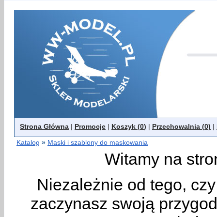
Strona Główna
|
Promocje
|
Koszyk (
0
)
|
Przechowalnia (
0
)
|
Katalog
»
Maski i szablony do maskowania
Witamy na stro
Niezależnie od tego, cz
zaczynasz swoją przygodę