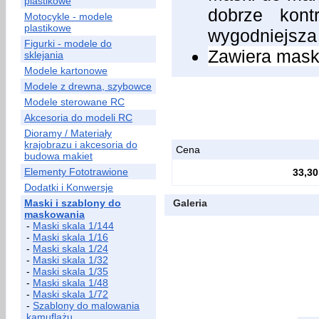
plastikowe
dobrze kont
Motocykle - modele
plastikowe
wygodniejsza
Figurki - modele do
Zawiera maski
sklejania
Modele kartonowe
Modele z drewna, szybowce
Modele sterowane RC
Akcesoria do modeli RC
Dioramy / Materiały
krajobrazu i akcesoria do
Cena
budowa makiet
Elementy Fototrawione
33,30
Dodatki i Konwersje
Maski i szablony do
Galeria
maskowania
-
Maski skala 1/144
-
Maski skala 1/16
-
Maski skala 1/24
-
Maski skala 1/32
-
Maski skala 1/35
-
Maski skala 1/48
-
Maski skala 1/72
-
Szablony do malowania
kamuflażu