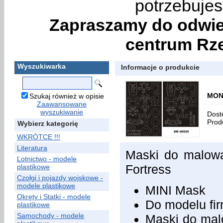
potrzebujes
Zapraszamy do odwie
centrum Rze
Wyszukiwarka
Informacje o produkcie
MONT
Szukaj również w opisie
Zaawansowane
wyszukiwanie
Dost
Prod
Wybierz kategorię
WKRÓTCE !!!
Literatura
Maski do malowa
Lotnictwo - modele
Fortress
plastikowe
Czołgi i pojazdy wojskowe -
modele plastikowe
MINI Mask
Okręty i Statki - modele
Do modelu fi
plastikowe
Samochody - modele
Maski do malo