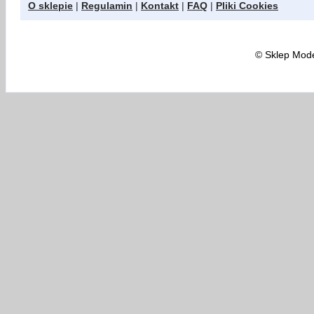
O sklepie
|
Regulamin
|
Kontakt
|
FAQ
|
Pliki Cookies
©
Sklep Model