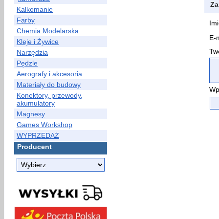
Za
Kalkomanie
Farby
Imi
Chemia Modelarska
E-m
Kleje i Żywice
Two
Narzędzia
Pędzle
Aerografy i akcesoria
Materiały do budowy
Wp
Konektory, przewody,
akumulatory
Magnesy
Games Workshop
WYPRZEDAŻ
Producent