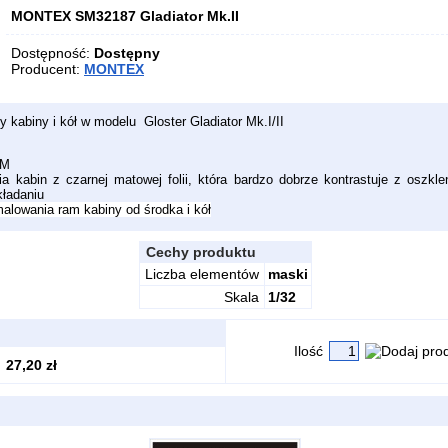
MONTEX SM32187 Gladiator Mk.II
Dostępność:
Dostępny
Producent:
MONTEX
 kabiny i kół w modelu Gloster Gladiator Mk.I/II
CM
 kabin z czarnej matowej folii, która bardzo dobrze kontrastuje z oszkle
kładaniu
alowania ram kabiny od środka i kół
Cechy produktu
Liczba elementów
maski
Skala
1/32
Ilość
27,20 zł