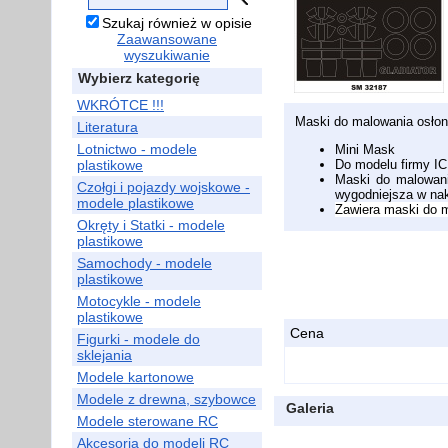
Szukaj również w opisie
Zaawansowane
wyszukiwanie
Wybierz kategorię
WKRÓTCE !!!
Maski do malowania osłony
Literatura
Lotnictwo - modele
Mini Mask
plastikowe
Do modelu firmy I
Maski do malowania
Czołgi i pojazdy wojskowe -
wygodniejsza w na
modele plastikowe
Zawiera maski do m
Okręty i Statki - modele
plastikowe
Samochody - modele
plastikowe
Motocykle - modele
plastikowe
Cena
Figurki - modele do
sklejania
Modele kartonowe
Modele z drewna, szybowce
Galeria
Modele sterowane RC
Akcesoria do modeli RC