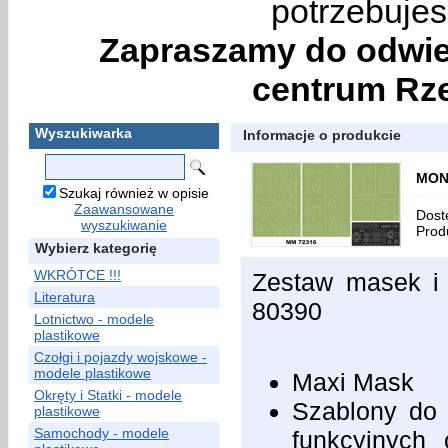
potrzebujes
Zapraszamy do odwie
centrum Rze
Wyszukiwarka
Informacje o produkcie
MON
Szukaj również w opisie
Zaawansowane
Dost
wyszukiwanie
Prod
Wybierz kategorię
WKRÓTCE !!!
Zestaw masek i
Literatura
80390
Lotnictwo - modele
plastikowe
Czołgi i pojazdy wojskowe -
modele plastikowe
Maxi Mask
Okręty i Statki - modele
Szablony do 
plastikowe
Samochody - modele
funkcyjnych