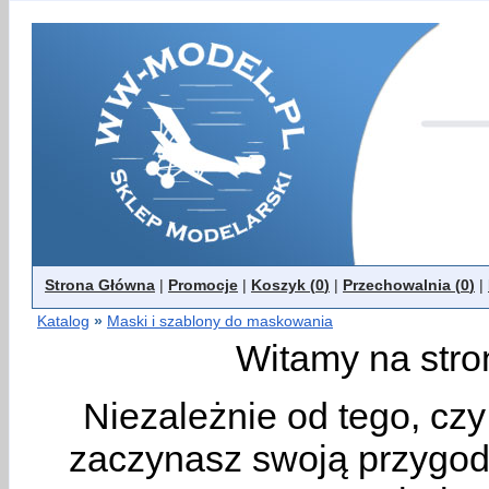
Strona Główna
|
Promocje
|
Koszyk (
0
)
|
Przechowalnia (
0
)
|
Katalog
»
Maski i szablony do maskowania
Witamy na stro
Niezależnie od tego, cz
zaczynasz swoją przygodę