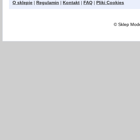
O sklepie
|
Regulamin
|
Kontakt
|
FAQ
|
Pliki Cookies
©
Sklep Model