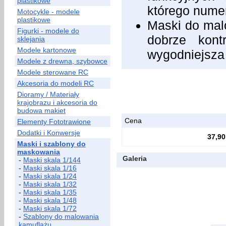
plastikowe
którego nume
Motocykle - modele
plastikowe
Maski do malo
Figurki - modele do
dobrze kont
sklejania
Modele kartonowe
wygodniejsza
Modele z drewna, szybowce
Modele sterowane RC
Akcesoria do modeli RC
Dioramy / Materiały
krajobrazu i akcesoria do
budowa makiet
Cena
Elementy Fototrawione
Dodatki i Konwersje
37,90
Maski i szablony do
maskowania
Galeria
-
Maski skala 1/144
-
Maski skala 1/16
-
Maski skala 1/24
-
Maski skala 1/32
-
Maski skala 1/35
-
Maski skala 1/48
-
Maski skala 1/72
-
Szablony do malowania
kamuflażu