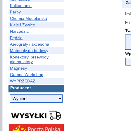
Za
Kalkomanie
Farby
Imi
Chemia Modelarska
E-m
Kleje i Żywice
Two
Narzędzia
Pędzle
Aerografy i akcesoria
Materiały do budowy
Wp
Konektory, przewody,
akumulatory
Magnesy
Games Workshop
WYPRZEDAŻ
Producent