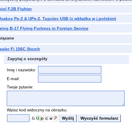
stol F.2B Fighter
tlyakov Pe-2 & UPe-2, Tupolev USB (z wkładką w j.polskim)
ng B-17 Flying Fortress in Foreign Service
wiązane
seler Fi 156C Storch
Zapytaj o szczegóły
Imię i nazwisko:
E-mail:
Twoje pytanie:
Wpisz kod widoczny na obrazku: