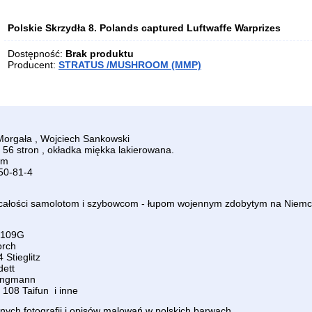
Polskie Skrzydła 8. Polands captured Luftwaffe Warprizes
Dostępność:
Brak produktu
Producent:
STRATUS /MUSHROOM (MMP)
Morgała , Wojciech Sankowski
56 stron , okładka miękka lakierowana.
im
50-81-4
całości samolotom i szybowcom - łupom wojennym zdobytym na Niemc
 109G
orch
Stieglitz
dett
ungmann
108 Taifun i inne
nych fotografii i opisów malowań w polskich barwach