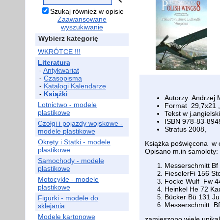
Szukaj również w opisie
Zaawansowane
wyszukiwanie
Wybierz kategorię
WKRÓTCE !!!
Literatura
-
Antykwariat
-
Czasopisma
-
Katalogi Kalendarze
-
Książki
Autorzy: Andrzej 
Lotnictwo - modele
Format 29,7x21 , 
plastikowe
Tekst w j.angielsk
ISBN 978-83-894
Czołgi i pojazdy wojskowe -
Stratus 2008,
modele plastikowe
Okręty i Statki - modele
Książka poświęcona w 
plastikowe
Opisano m.in samoloty:
Samochody - modele
Messerschmitt Bf
plastikowe
FieselerFi 156 St
Motocykle - modele
Focke Wulf Fw 44 
plastikowe
Heinkel He 72 Ka
Bücker Bü 131 J
Figurki - modele do
Messerschmitt Bf 
sklejania
Modele kartonowe
zamieszono wiele unikal