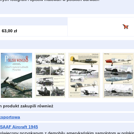
63,00 zł
en produkt zakupili również
eksportowa
USAAF Aircraft 1945
poświęcony pozyskanym z demobilu amerykańskim samolotom w polskim