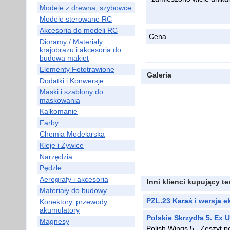
Modele z drewna, szybowce
Modele sterowane RC
Akcesoria do modeli RC
Cena
Dioramy / Materiały
krajobrazu i akcesoria do
budowa makiet
Elementy Fototrawione
Galeria
Dodatki i Konwersje
Maski i szablony do
maskowania
Kalkomanie
Farby
Chemia Modelarska
Kleje i Żywice
Narzędzia
Pędzle
Aerografy i akcesoria
Inni klienci kupujący t
Materiały do budowy
PZL.23 Karaś i wersja 
Konektory, przewody,
akumulatory
Polskie Skrzydła 5. Ex 
Magnesy
Polish Wings 5 . Zeszyt 