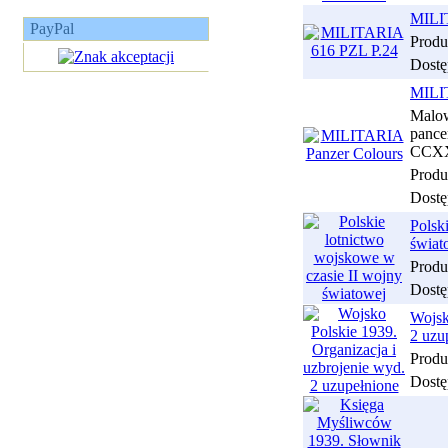
MILI
PayPal
Produ
Dostę
MILI
Malo
pan
CCX
Produ
Dostę
Polsk
świat
Produ
Dostę
Wojsk
2 uzu
Produ
Dostę