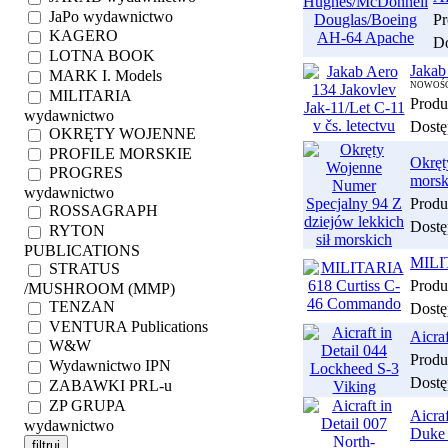
JaPo wydawnictwo
Pr
KAGERO
Do
LOTNA BOOK
Jakab
MARK I. Models
NOWOŚĆ
MILITARIA
Produ
wydawnictwo
Dostę
OKRĘTY WOJENNE
PROFILE MORSKIE
Okręt
PROGRES
morsk
wydawnictwo
Produ
ROSSAGRAPH
Dostę
RYTON
PUBLICATIONS
MILI
STRATUS
Produ
/MUSHROOM (MMP)
TENZAN
Dostę
VENTURA Publications
Aicra
W&W
Produ
Wydawnictwo IPN
Dostę
ZABAWKI PRL-u
ZP GRUPA
Aicra
wydawnictwo
Duke 