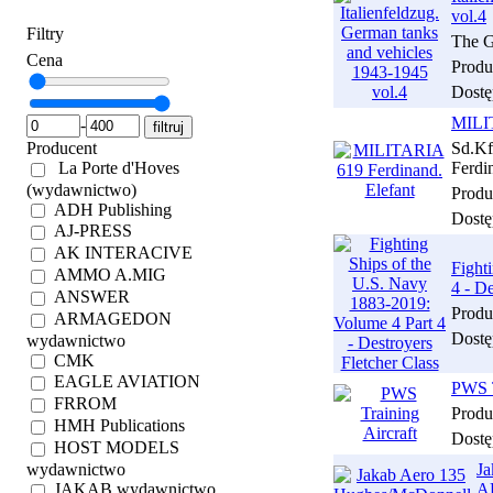
vol.4
Filtry
The G
Cena
Produ
Dostę
MILIT
-
Producent
Sd.K
La Porte d'Hoves
Ferdi
(wydawnictwo)
Produ
ADH Publishing
Dostę
AJ-PRESS
AK INTERACIVE
Fight
AMMO A.MIG
4 - D
ANSWER
Produ
ARMAGEDON
Dostę
wydawnictwo
CMK
EAGLE AVIATION
PWS T
FRROM
Produ
HMH Publications
Dostę
HOST MODELS
wydawnictwo
Ja
JAKAB wydawnictwo
A