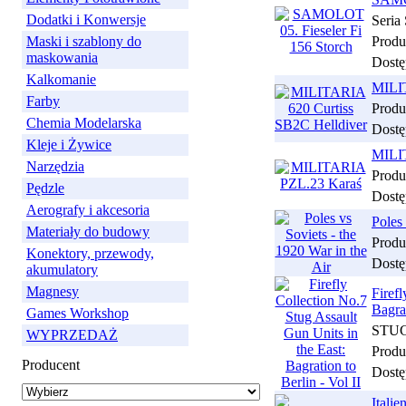
Dodatki i Konwersje
Seri
Maski i szablony do
Produ
maskowania
Dostę
Kalkomanie
MILIT
Farby
Produ
Chemia Modelarska
Dostę
Kleje i Żywice
MILI
Narzędzia
Produ
Pędzle
Dostę
Aerografy i akcesoria
Poles 
Materiały do budowy
Produ
Konektory, przewody,
Dostę
akumulatory
Magnesy
Firef
Bagrat
Games Workshop
STUG:
WYPRZEDAŻ
Produ
Producent
Dostę
Itali