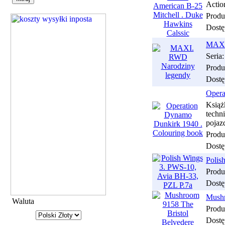
Actio
Produ
Dostę
MAXI
Seria
Produ
Dostę
Opera
Książ
tech
pojaz
Produ
Dostę
Polis
Produ
Dostę
Mushr
Waluta
Produ
Dostę