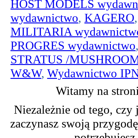
HOST MODELS wydawn
wydawnictwo
,
KAGERO
MILITARIA wydawnictw
PROGRES wydawnictwo
STRATUS /MUSHROOM
W&W
,
Wydawnictwo IP
Witamy na stron
Niezależnie od tego, czy
zaczynasz swoją przygodę 
potrzebujesz