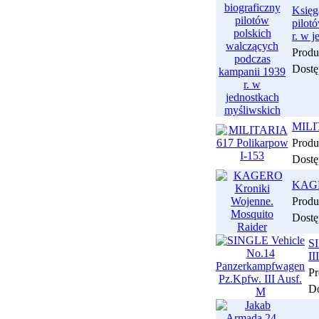
Księg
pilot
r. w 
Produ
Dostę
MILIT
Produ
Dostę
KAGER
Produ
Dostę
S
II
Pr
Do