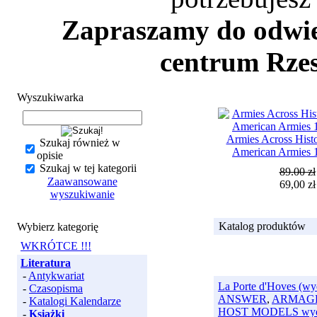
Zapraszamy do odwied
centrum Rzes
Wyszukiwarka
Armies Across Histo
Szukaj również w
American Armies 
opisie
Szukaj w tej kategorii
89.00 zł
Zaawansowane
69,00 zł
wyszukiwanie
Katalog produktów
Wybierz kategorię
WKRÓTCE !!!
Literatura
-
Antykwariat
La Porte d'Hoves (w
-
Czasopisma
ANSWER
,
ARMAGE
-
Katalogi Kalendarze
HOST MODELS wyd
-
Książki