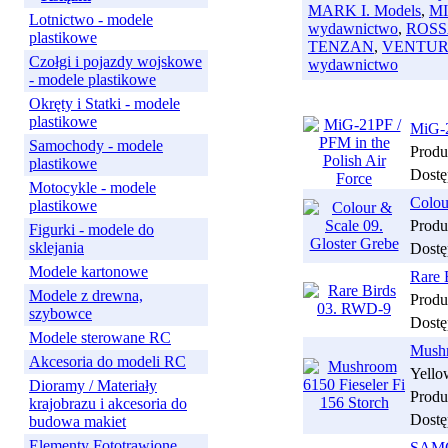
MARK I. Models
,
MI
Lotnictwo - modele
wydawnictwo
,
ROS
plastikowe
TENZAN
,
VENTURA 
Czołgi i pojazdy wojskowe
wydawnictwo
- modele plastikowe
Okręty i Statki - modele
plastikowe
MiG-2
Samochody - modele
Produ
plastikowe
Dostę
Motocykle - modele
Colou
plastikowe
Produ
Figurki - modele do
sklejania
Dostę
Modele kartonowe
Rare 
Modele z drewna,
Produ
szybowce
Dostę
Modele sterowane RC
Mushr
Akcesoria do modeli RC
Yello
Dioramy / Materiały
Produ
krajobrazu i akcesoria do
Dostę
budowa makiet
Elementy Fototrawione
SAMOL