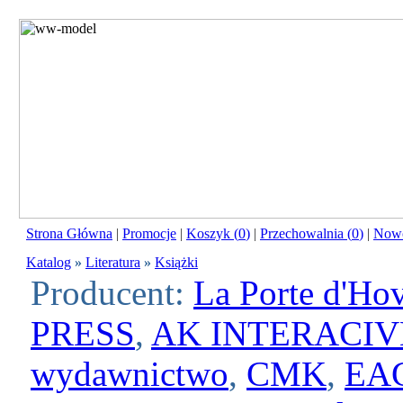
Strona Główna
|
Promocje
|
Koszyk (
0
)
|
Przechowalnia (
0
)
|
Nowo
Katalog
»
Literatura
»
Książki
Producent:
La Porte d'Ho
PRESS
,
AK INTERACIV
wydawnictwo
,
CMK
,
EA