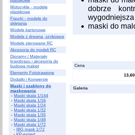
plastikowe
dobrze kont
Motocykle - modele
plastikowe
wygodniejsza
Figurki - modele do
sklejania
maski do mal
Modele kartonowe
Modele z drewna, szybowce
Modele sterowane RC
Akcesoria do modeli RC
Dioramy / Materiały
krajobrazu i akcesoria do
Cena
budowa makiet
Elementy Fototrawione
13,60
Dodatki i Konwersje
Maski i szablony do
Galeria
maskowania
-
Maski skala 1/144
-
Maski skala 1/16
-
Maski skala 1/24
-
Maski skala 1/32
-
Maski skala 1/35
-
Maski skala 1/48
-
Maski skala 1/72
-
IBG mask 1/72
-
KP-expert