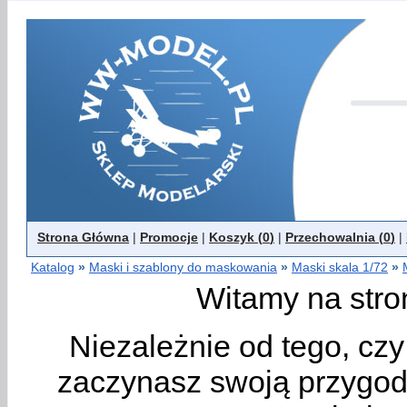
Strona Główna
|
Promocje
|
Koszyk (
0
)
|
Przechowalnia (
0
)
|
Katalog
»
Maski i szablony do maskowania
»
Maski skala 1/72
»
Witamy na stro
Niezależnie od tego, cz
zaczynasz swoją przygodę