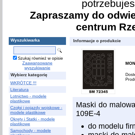
potrzebujes
Zapraszamy do odwie
centrum Rze
Wyszukiwarka
Informacje o produkcie
Szukaj również w opisie
Zaawansowane
MON
wyszukiwanie
Dost
Wybierz kategorię
Prod
WKRÓTCE !!!
Literatura
Lotnictwo - modele
plastikowe
Maski do malowan
Czołgi i pojazdy wojskowe -
109E-4
modele plastikowe
Okręty i Statki - modele
plastikowe
do modelu f
Samochody - modele
maski do malo