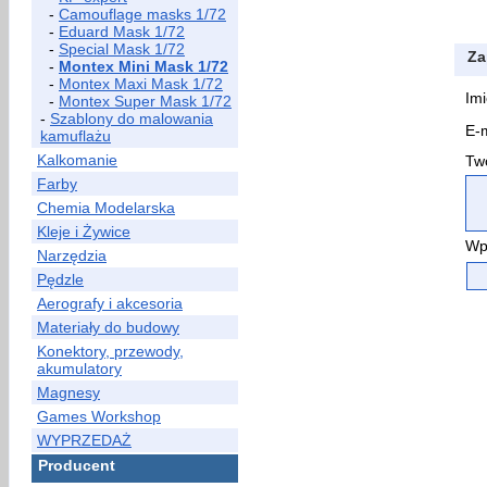
-
Camouflage masks 1/72
-
Eduard Mask 1/72
-
Special Mask 1/72
Za
-
Montex Mini Mask 1/72
-
Montex Maxi Mask 1/72
Imi
-
Montex Super Mask 1/72
-
Szablony do malowania
E-m
kamuflażu
Kalkomanie
Two
Farby
Chemia Modelarska
Kleje i Żywice
Wp
Narzędzia
Pędzle
Aerografy i akcesoria
Materiały do budowy
Konektory, przewody,
akumulatory
Magnesy
Games Workshop
WYPRZEDAŻ
Producent