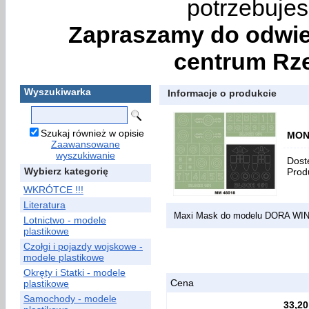
potrzebujes
Zapraszamy do odwie
centrum Rze
Wyszukiwarka
Informacje o produkcie
Szukaj również w opisie
MON
Zaawansowane
wyszukiwanie
Dost
Wybierz kategorię
Prod
WKRÓTCE !!!
Literatura
Maxi Mask do modelu DORA WI
Lotnictwo - modele
plastikowe
Czołgi i pojazdy wojskowe -
modele plastikowe
Okręty i Statki - modele
Cena
plastikowe
Samochody - modele
33,20