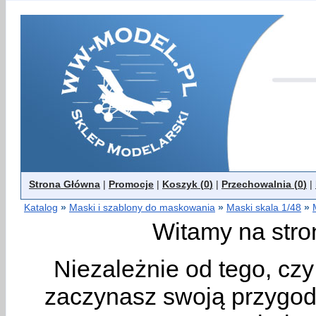
Strona Główna
|
Promocje
|
Koszyk (
0
)
|
Przechowalnia (
0
)
|
Katalog
»
Maski i szablony do maskowania
»
Maski skala 1/48
»
Witamy na stro
Niezależnie od tego, cz
zaczynasz swoją przygodę