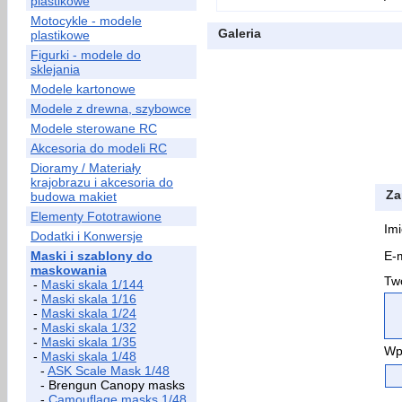
plastikowe
Motocykle - modele
Galeria
plastikowe
Figurki - modele do
sklejania
Modele kartonowe
Modele z drewna, szybowce
Modele sterowane RC
Akcesoria do modeli RC
Dioramy / Materiały
krajobrazu i akcesoria do
Za
budowa makiet
Elementy Fototrawione
Imi
Dodatki i Konwersje
Maski i szablony do
E-m
maskowania
Two
-
Maski skala 1/144
-
Maski skala 1/16
-
Maski skala 1/24
-
Maski skala 1/32
-
Maski skala 1/35
Wp
-
Maski skala 1/48
-
ASK Scale Mask 1/48
- Brengun Canopy masks
-
Camouflage masks 1/48