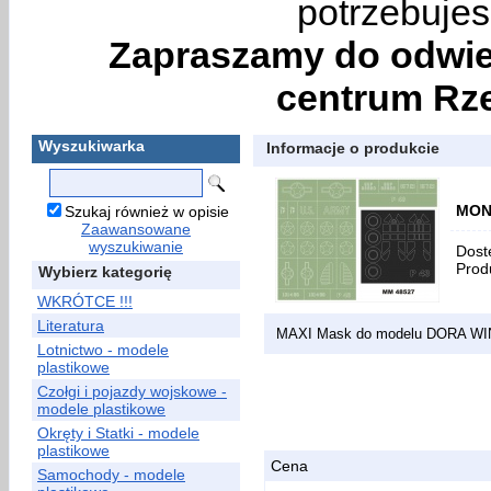
potrzebujes
Zapraszamy do odwie
centrum Rze
Wyszukiwarka
Informacje o produkcie
MON
Szukaj również w opisie
Zaawansowane
wyszukiwanie
Dost
Prod
Wybierz kategorię
WKRÓTCE !!!
Literatura
MAXI Mask do modelu DORA WI
Lotnictwo - modele
plastikowe
Czołgi i pojazdy wojskowe -
modele plastikowe
Okręty i Statki - modele
plastikowe
Cena
Samochody - modele