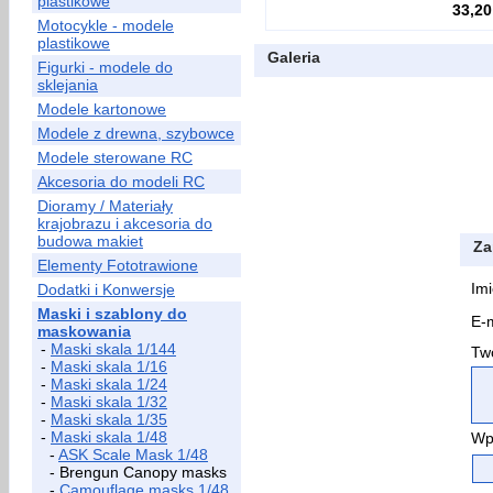
plastikowe
33,20
Motocykle - modele
plastikowe
Galeria
Figurki - modele do
sklejania
Modele kartonowe
Modele z drewna, szybowce
Modele sterowane RC
Akcesoria do modeli RC
Dioramy / Materiały
krajobrazu i akcesoria do
budowa makiet
Za
Elementy Fototrawione
Imi
Dodatki i Konwersje
Maski i szablony do
E-m
maskowania
-
Maski skala 1/144
Two
-
Maski skala 1/16
-
Maski skala 1/24
-
Maski skala 1/32
-
Maski skala 1/35
-
Maski skala 1/48
Wp
-
ASK Scale Mask 1/48
- Brengun Canopy masks
-
Camouflage masks 1/48