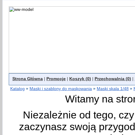
Strona Główna
|
Promocje
|
Koszyk (
0
)
|
Przechowalnia (
0
)
|
Katalog
»
Maski i szablony do maskowania
»
Maski skala 1/48
»
Witamy na stro
Niezależnie od tego, cz
zaczynasz swoją przygodę