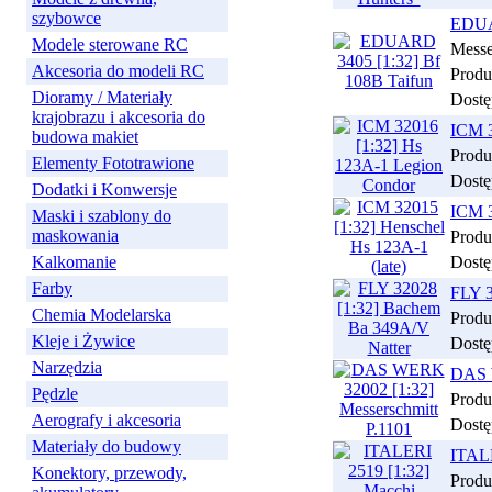
szybowce
EDUA
Modele sterowane RC
Messe
Akcesoria do modeli RC
Produ
Dioramy / Materiały
Dostę
krajobrazu i akcesoria do
ICM 3
budowa makiet
Produ
Elementy Fototrawione
Dostę
Dodatki i Konwersje
ICM 3
Maski i szablony do
maskowania
Produ
Kalkomanie
Dostę
Farby
FLY 3
Chemia Modelarska
Produ
Kleje i Żywice
Dostę
Narzędzia
DAS W
Pędzle
Produ
Aerografy i akcesoria
Dostę
Materiały do budowy
ITALE
Konektory, przewody,
Produ