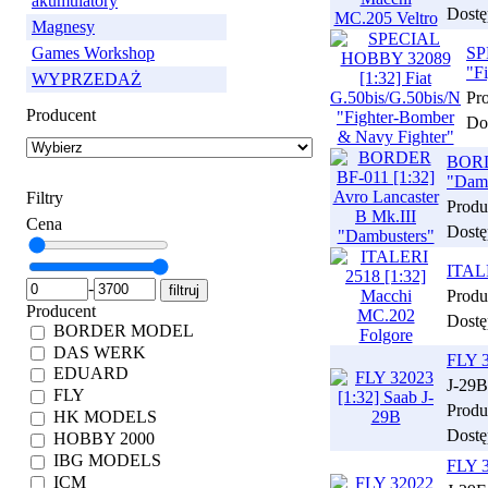
akumulatory
Dostę
Magnesy
Games Workshop
SP
"F
WYPRZEDAŻ
Pr
Producent
Do
BORDE
"Damb
Filtry
Produ
Cena
Dostę
ITALE
-
Produ
Producent
Dostę
BORDER MODEL
DAS WERK
FLY 3
EDUARD
J-29B
FLY
Produ
HK MODELS
Dostę
HOBBY 2000
IBG MODELS
FLY 3
ICM