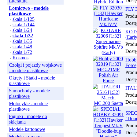
Dostę
Literatura
Lotnictwo - modele
FLY 3
plastikowe
Produ
-
skala 1/125
Dostę
-
skala 1/144
-
skala 1/24
KOTAR
-
skala 1/32
(Early
-
skala 1/35
Produ
-
skala 1/48
Dostę
-
skala 1/72
-
Kosmos
Hobby
Czołgi i pojazdy wojskowe
Force
- modele plastikowe
Produ
Okręty i Statki - modele
Dostę
plastikowe
ITALE
Samochody - modele
Produ
plastikowe
Dostę
Motocykle - modele
plastikowe
SPEC
Figurki - modele do
"Dood
sklejania
Produ
Modele kartonowe
Dostę
Modele z drewna,