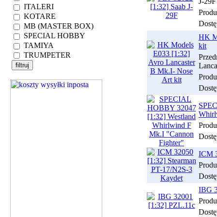
J-29F
ITALERI
Produ
KOTARE
Dostę
MB (MASTER BOX)
SPECIAL HOBBY
HK Mo
TAMIYA
kit
TRUMPETER
Prze
Lanca
Produ
Dostę
SPEC
Whirl
Produ
Dostę
ICM 3
Produ
Dostę
IBG 3
Produ
Dostę