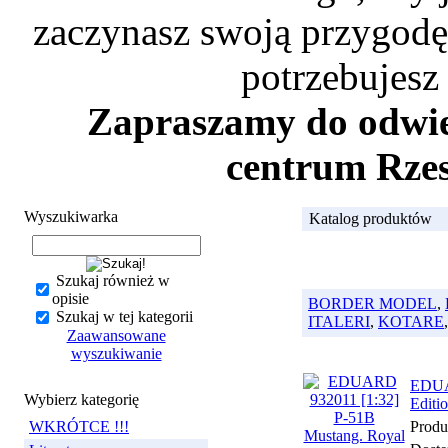
zaczynasz swoją przygodę 
potrzebujesz
Zapraszamy do odwied
centrum Rzes
Wyszukiwarka
Katalog produktów
Szukaj również w
opisie
BORDER MODEL
,
Szukaj w tej kategorii
ITALERI
,
KOTARE
Zaawansowane
wyszukiwanie
EDUAR
Wybierz kategorię
Editi
WKRÓTCE !!!
Produ