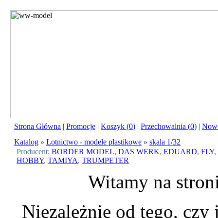
Strona Główna
|
Promocje
|
Koszyk (
0
)
|
Przechowalnia (
0
)
|
Nowo
Katalog
»
Lotnictwo - modele plastikowe
»
skala 1/32
Producent:
BORDER MODEL
,
DAS WERK
,
EDUARD
,
FLY
,
HOBBY
,
TAMIYA
,
TRUMPETER
Witamy na stron
Niezależnie od tego, czy