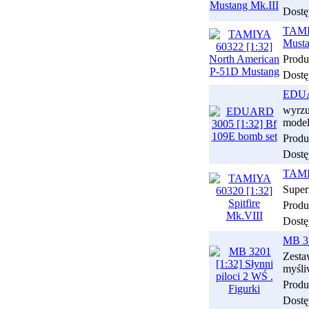
Dostę
TAMIY
Must
Produ
Dostę
EDUAR
wyrzu
model
Produ
Dostę
TAMIY
Super
Produ
Dostę
MB 32
Zesta
myśli
Produ
Dostę