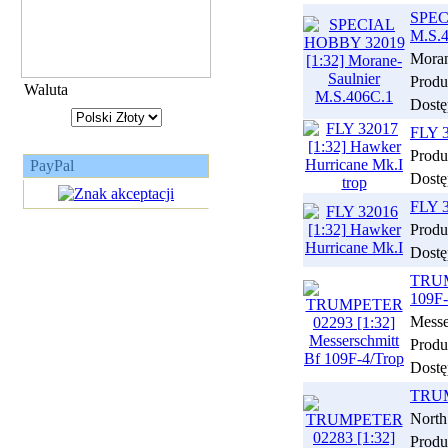
SPEC
M.S.
Moran
Produ
Waluta
Dostę
FLY 3
Produ
PayPal
Dostę
FLY 3
Produ
Dostę
TRUM
109F-
Messe
Produ
Dostę
TRUM
North
Produ