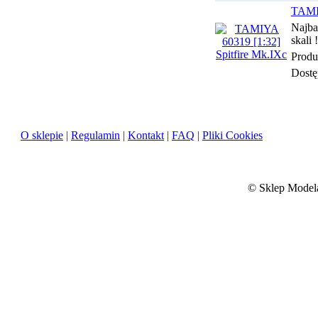
TAMIY
Najba
skali !
Produ
Dostę
O sklepie
|
Regulamin
|
Kontakt
|
FAQ
|
Pliki Cookies
©
Sklep Modela