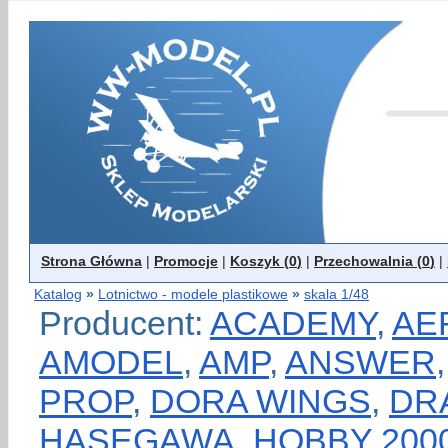
Strona Główna
|
Promocje
|
Koszyk (
0
)
|
Przechowalnia (
0
)
|
Katalog
»
Lotnictwo - modele plastikowe
»
skala 1/48
Producent:
ACADEMY
,
AE
AMODEL
,
AMP
,
ANSWER
PROP
,
DORA WINGS
,
DR
HASEGAWA
,
HOBBY 200