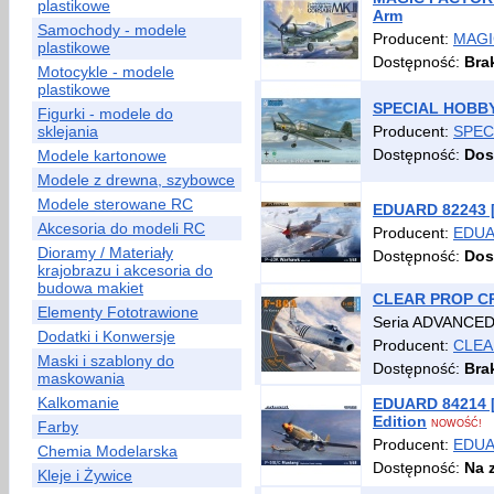
plastikowe
Arm
Samochody - modele
Producent:
MAGI
plastikowe
Dostępność:
Bra
Motocykle - modele
plastikowe
SPECIAL HOBBY 
Figurki - modele do
sklejania
Producent:
SPEC
Dostępność:
Dos
Modele kartonowe
Modele z drewna, szybowce
Modele sterowane RC
EDUARD 82243 [1
Akcesoria do modeli RC
Producent:
EDU
Dioramy / Materiały
Dostępność:
Dos
krajobrazu i akcesoria do
budowa makiet
CLEAR PROP CP48
Elementy Fototrawione
Seria ADVANCED 
Dodatki i Konwersje
Producent:
CLEA
Maski i szablony do
Dostępność:
Bra
maskowania
Kalkomanie
EDUARD 84214 
Edition
Farby
NOWOŚĆ!
Producent:
EDU
Chemia Modelarska
Dostępność:
Na 
Kleje i Żywice