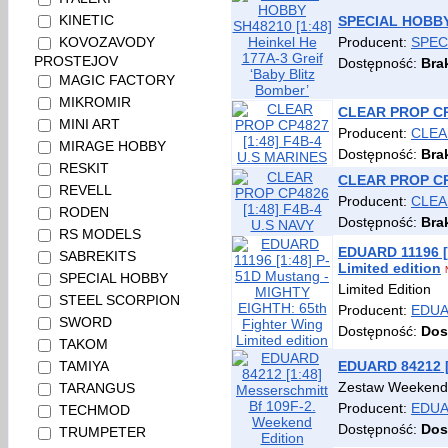
KINETIC
SPECIAL HOBBY S
Producent:
SPEC
KOVOZAVODY
PROSTEJOV
Dostępność:
Bra
MAGIC FACTORY
MIKROMIR
CLEAR PROP CP4
MINI ART
Producent:
CLEA
MIRAGE HOBBY
Dostępność:
Bra
RESKIT
CLEAR PROP CP4
REVELL
Producent:
CLEA
RODEN
Dostępność:
Bra
RS MODELS
EDUARD 11196 [
SABREKITS
Limited edition
SPECIAL HOBBY
Limited Edition
STEEL SCORPION
Producent:
EDU
SWORD
Dostępność:
Dos
TAKOM
EDUARD 84212 [
TAMIYA
Zestaw Weekend 
TARANGUS
Producent:
EDU
TECHMOD
Dostępność:
Dos
TRUMPETER