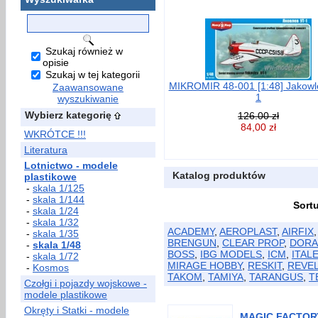
Szukaj również w
opisie
Szukaj w tej kategorii
MIKROMIR 48-001 [1:48] Jakowl
Zaawansowane
1
wyszukiwanie
Wybierz kategorię
126.00 zł
84,00 zł
WKRÓTCE !!!
Literatura
Lotnictwo - modele
Katalog produktów
plastikowe
-
skala 1/125
-
skala 1/144
Sort
-
skala 1/24
-
skala 1/32
ACADEMY
,
AEROPLAST
,
AIRFIX
-
skala 1/35
BRENGUN
,
CLEAR PROP
,
DORA
-
skala 1/48
BOSS
,
IBG MODELS
,
ICM
,
ITAL
-
skala 1/72
MIRAGE HOBBY
,
RESKIT
,
REVE
-
Kosmos
TAKOM
,
TAMIYA
,
TARANGUS
,
T
Czołgi i pojazdy wojskowe -
modele plastikowe
Okręty i Statki - modele
MAGIC FACTORY 5