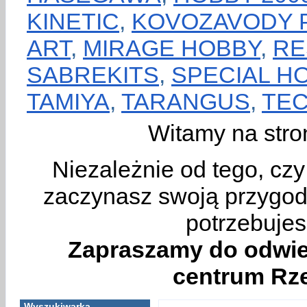
KINETIC
,
KOVOZAVODY 
ART
,
MIRAGE HOBBY
,
RE
SABREKITS
,
SPECIAL H
TAMIYA
,
TARANGUS
,
TE
Witamy na stro
Niezależnie od tego, cz
zaczynasz swoją przygodę
potrzebujes
Zapraszamy do odwie
centrum Rze
Wyszukiwarka