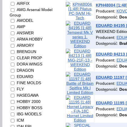
AIRFIX
KPH48004 [1:48]
AMG Arsenal Model
Producent:
KOVO
Group
Dostępność:
Dos
AMODEL
EDUARD 84195 [
AMP
WEEKEND Editio
ANSWER
Producent:
EDU
ARMA HOBBY
Dostępność:
Bra
ARMORY
BRENGUN
EDUARD 84213 [
CLEAR PROP
Producent:
EDU
DORA WINGS
Dostępność:
Dos
DRAGON
EDUARD
EDUARD 11197 [1:
FINE MOLDS
Producent:
EDU
FLY
Dostępność:
Dos
HASEGAWA
HOBBY 2000
EDUARD 11195 [1
HOBBY BOSS
Producent:
EDU
IBG MODELS
Dostępność:
Dos
ICM
ITALERI