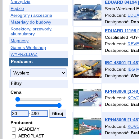
Narzędzia
EDUARD 84194 [
Pędzle
Seria Weekend Ed
Aerografy i akcesoria
Producent:
EDU
Dostępność:
Dos
Materiały do budowy
Konektory, przewody,
EDUARD 11198 [
akumulatory
Cosolidated PBY-
Magnesy
Producent:
REVE
Games Workshop
Dostępność:
Bra
WYPRZEDAŻ
Producent
IBG 48001 [1:48
Producent:
IBG 
Dostępność:
Wkr
Filtry
KPH48006 [1:48
Cena
Producent:
KOVO
Dostępność:
Bra
-
KPH48005 [1:48]
Producent
Producent:
KOVO
ACADEMY
Dostępność:
Bra
AEROPLAST