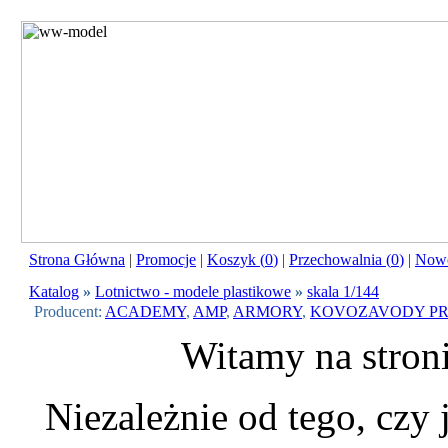
Strona Główna
|
Promocje
|
Koszyk (
0
)
|
Przechowalnia (
0
)
|
Nowo
Katalog
»
Lotnictwo - modele plastikowe
»
skala 1/144
Producent:
ACADEMY
,
AMP
,
ARMORY
,
KOVOZAVODY PR
Witamy na stron
Niezależnie od tego, czy