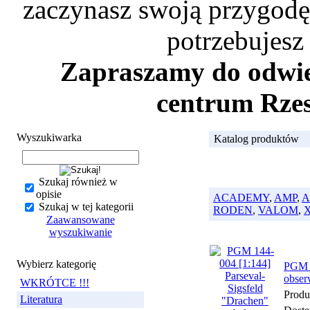
zaczynasz swoją przygodę 
potrzebujesz
Zapraszamy do odwied
centrum Rzes
Wyszukiwarka
Katalog produktów
Szukaj również w
opisie
ACADEMY
,
AMP
,
A
Szukaj w tej kategorii
RODEN
,
VALOM
,
Zaawansowane
wyszukiwanie
Wybierz kategorię
PGM 1
obser
WKRÓTCE !!!
Produ
Literatura