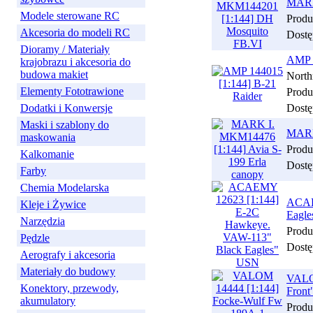
MARK
Modele sterowane RC
Produ
Akcesoria do modeli RC
Dostę
Dioramy / Materiały
AMP 1
krajobrazu i akcesoria do
budowa makiet
North
Elementy Fototrawione
Produ
Dodatki i Konwersje
Dostę
Maski i szablony do
MARK 
maskowania
Produ
Kalkomanie
Dostę
Farby
Chemia Modelarska
ACAE
Kleje i Żywice
Eagl
Narzędzia
Produ
Pędzle
Dostę
Aerografy i akcesoria
Materiały do budowy
VALOM
Konektory, przewody,
Front
akumulatory
Produ