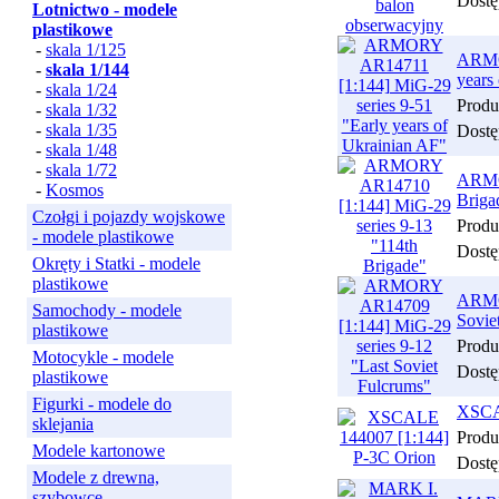
Dostę
Lotnictwo - modele
plastikowe
-
skala 1/125
ARMOR
-
skala 1/144
years
-
skala 1/24
Produ
-
skala 1/32
-
skala 1/35
Dostę
-
skala 1/48
-
skala 1/72
ARMOR
-
Kosmos
Briga
Czołgi i pojazdy wojskowe
Produ
- modele plastikowe
Dostę
Okręty i Statki - modele
plastikowe
ARMOR
Samochody - modele
Sovie
plastikowe
Produ
Motocykle - modele
Dostę
plastikowe
Figurki - modele do
XSCA
sklejania
Produ
Modele kartonowe
Dostę
Modele z drewna,
szybowce