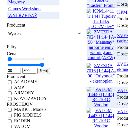
Magnesy
Dostę
Games Workshop
KPM1
WYPRZEDAŻ
Produ
Producent
Dostę
ZVEZD
early
Filtry
Produ
Cena
Dostę
ZVEZD
ekran
-
Produ
Producent
ACADEMY
Dostę
AMP
VALO
ARMORY
Produ
KOVOZAVODY
Dostę
PROSTEJOV
MARK I. Models
VALO
PIG MODELS
Produ
RODEN
Dostę
VALOM