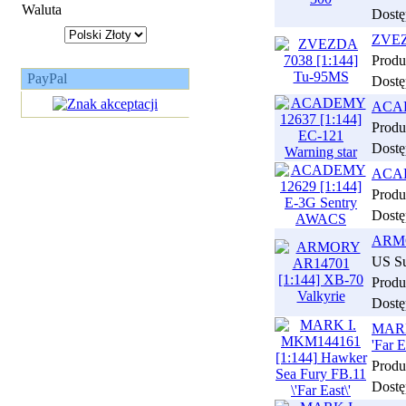
Waluta
Dostę
ZVEZ
Produ
PayPal
Dostę
ACAD
Produ
Dostę
ACAD
Produ
Dostę
ARMO
US Su
Produ
Dostę
MARK
'Far E
Produ
Dostę