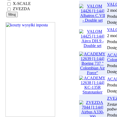
X-SCALE
VALOM
ZVEZDA
2 mod
Produ
Dostę
VALOM
2 mod
Produ
Dostę
ACAD
Colom
Produ
Dostę
ACAD
Produ
Dostę
ZVEZD
Zesta
podwo
Produ