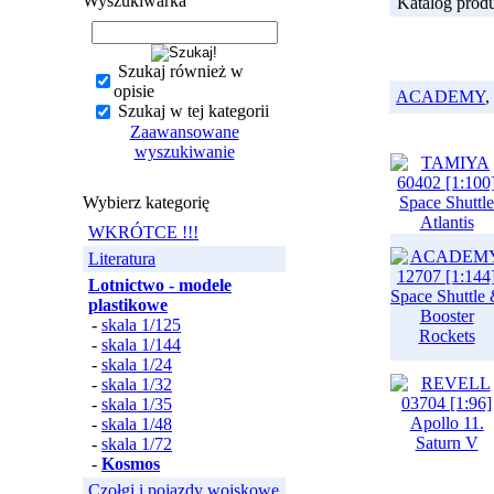
Wyszukiwarka
Katalog prod
Szukaj również w
opisie
ACADEMY
,
Szukaj w tej kategorii
Zaawansowane
wyszukiwanie
Wybierz kategorię
WKRÓTCE !!!
Literatura
Lotnictwo - modele
plastikowe
-
skala 1/125
-
skala 1/144
-
skala 1/24
-
skala 1/32
-
skala 1/35
-
skala 1/48
-
skala 1/72
-
Kosmos
Czołgi i pojazdy wojskowe