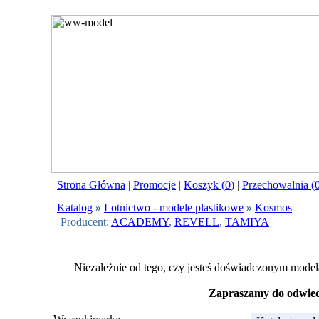
Strona Główna
|
Promocje
|
Koszyk (
0
)
|
Przechowalnia (
Katalog
»
Lotnictwo - modele plastikowe
»
Kosmos
Producent:
ACADEMY
,
REVELL
,
TAMIYA
Niezależnie od tego, czy jesteś doświadczonym model
Zapraszamy do odwiedz