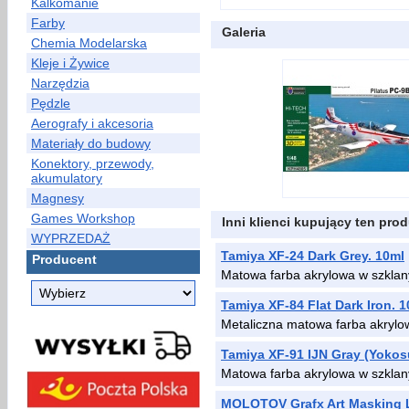
Kalkomanie
Farby
Galeria
Chemia Modelarska
Kleje i Żywice
Narzędzia
Pędzle
Aerografy i akcesoria
Materiały do budowy
Konektory, przewody,
akumulatory
Magnesy
Games Workshop
Inni klienci kupujący ten prod
WYPRZEDAŻ
Tamiya XF-24 Dark Grey. 10ml
Producent
Matowa farba akrylowa w szklan
Tamiya XF-84 Flat Dark Iron. 
Metaliczna matowa farba akrylo
Tamiya XF-91 IJN Gray (Yokos
Matowa farba akrylowa w szklan
MOLOTOV Grafx Art Masking 