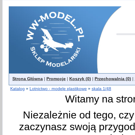
Strona Główna
|
Promocje
|
Koszyk (
0
)
|
Przechowalnia (
0
)
|
Katalog
»
Lotnictwo - modele plastikowe
»
skala 1/48
Witamy na stro
Niezależnie od tego, cz
zaczynasz swoją przygodę