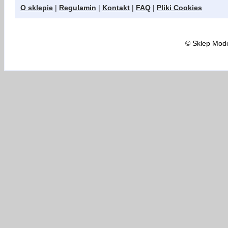
O sklepie
|
Regulamin
|
Kontakt
|
FAQ
|
Pliki Cookies
©
Sklep Model