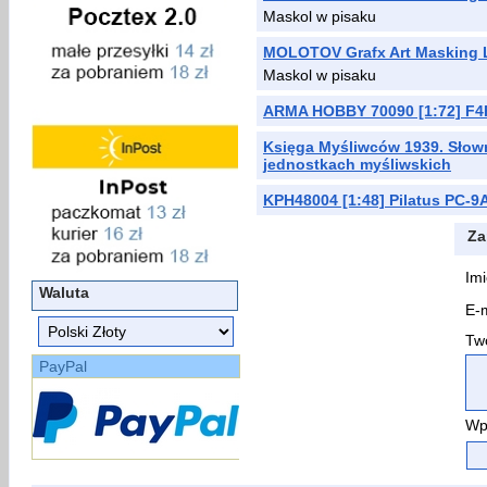
Maskol w pisaku
MOLOTOV Grafx Art Masking 
Maskol w pisaku
ARMA HOBBY 70090 [1:72] F4F
Księga Myśliwców 1939. Słown
jednostkach myśliwskich
KPH48004 [1:48] Pilatus PC-9
Za
Imi
Waluta
E-m
Two
PayPal
Wp