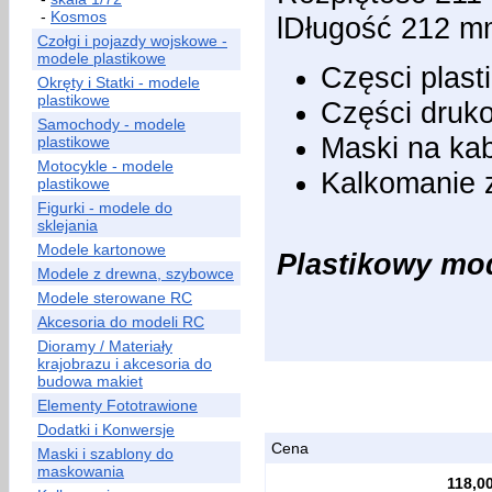
-
Kosmos
lDługość 212 m
Czołgi i pojazdy wojskowe -
modele plastikowe
Częsci plast
Okręty i Statki - modele
plastikowe
Części druk
Samochody - modele
Maski na ka
plastikowe
Motocykle - modele
Kalkomanie 
plastikowe
Figurki - modele do
sklejania
Modele kartonowe
Plastikowy mode
Modele z drewna, szybowce
Modele sterowane RC
Akcesoria do modeli RC
Dioramy / Materiały
krajobrazu i akcesoria do
budowa makiet
Elementy Fototrawione
Dodatki i Konwersje
Cena
Maski i szablony do
maskowania
118,00