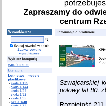
potrzebujes
Zapraszamy do odwie
centrum Rze
Wyszukiwarka
Informacje o produkcie
Szukaj również w opisie
Zaawansowane
KPH4
wyszukiwanie
Dost
Wybierz kategorię
Prod
WKRÓTCE !!!
Literatura
Lotnictwo - modele
plastikowe
Szwajcarskiej k
-
skala 1/125
-
skala 1/144
połowy lat 80.
-
skala 1/24
-
skala 1/32
-
skala 1/35
-
skala 1/48
Rozpiętość 21
-
skala 1/72