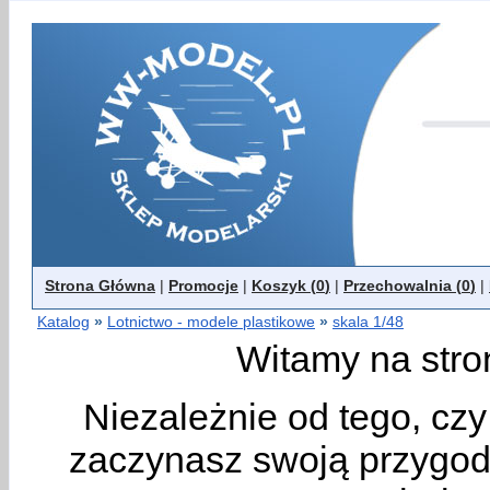
Strona Główna
|
Promocje
|
Koszyk (
0
)
|
Przechowalnia (
0
)
|
Katalog
»
Lotnictwo - modele plastikowe
»
skala 1/48
Witamy na stro
Niezależnie od tego, cz
zaczynasz swoją przygodę