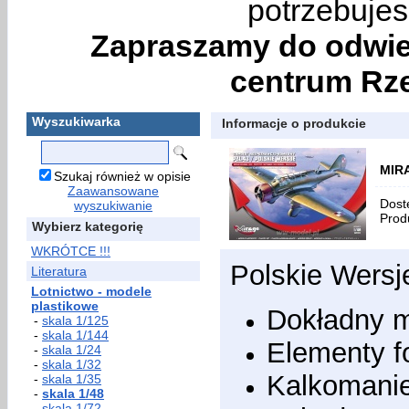
potrzebujes
Zapraszamy do odwie
centrum Rze
Wyszukiwarka
Informacje o produkcie
MIRA
Szukaj również w opisie
Zaawansowane
Dost
wyszukiwanie
Prod
Wybierz kategorię
WKRÓTCE !!!
Polskie Wersj
Literatura
Lotnictwo - modele
plastikowe
Dokładny m
-
skala 1/125
-
skala 1/144
Elementy f
-
skala 1/24
-
skala 1/32
Kalkomani
-
skala 1/35
-
skala 1/48
-
skala 1/72