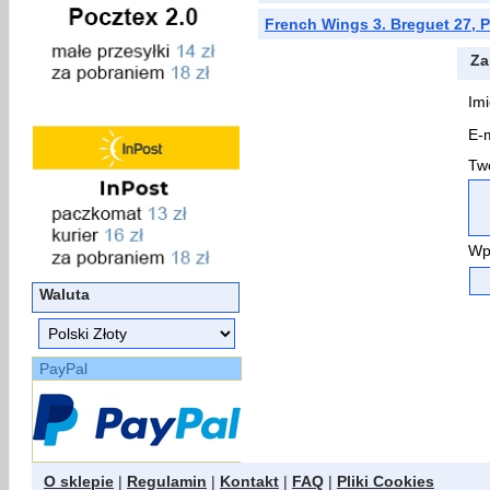
French Wings 3. Breguet 27, P
Za
Imi
E-m
Two
Wp
Waluta
PayPal
O sklepie
|
Regulamin
|
Kontakt
|
FAQ
|
Pliki Cookies