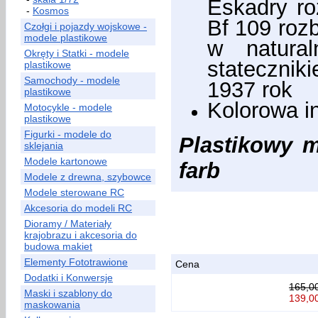
Eskadry ro
-
Kosmos
Bf 109 rozb
Czołgi i pojazdy wojskowe -
modele plastikowe
w natura
Okręty i Statki - modele
statecznik
plastikowe
Samochody - modele
1937 rok
plastikowe
Kolorowa i
Motocykle - modele
plastikowe
Figurki - modele do
Plastikowy m
sklejania
Modele kartonowe
farb
Modele z drewna, szybowce
Modele sterowane RC
Akcesoria do modeli RC
Dioramy / Materiały
krajobrazu i akcesoria do
budowa makiet
Elementy Fototrawione
Cena
Dodatki i Konwersje
165,00
Maski i szablony do
139,00
maskowania