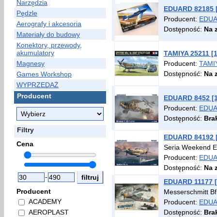
Narzędzia
EDUARD 82185 [1
Pędzle
Producent:
EDU
Aerografy i akcesoria
Dostępność:
Na 
Materiały do budowy
Konektory, przewody,
akumulatory
TAMIYA 25211 [1
Magnesy
Producent:
TAMI
Dostępność:
Na 
Games Workshop
WYPRZEDAŻ
Producent
EDUARD 8452 [1:
Producent:
EDU
Dostępność:
Bra
Filtry
EDUARD 84192 [
Cena
Seria Weekend Ed
Producent:
EDU
Dostępność:
Na 
-
EDUARD 11177 [1
Producent
Messerschmitt B
ACADEMY
Producent:
EDU
Dostępność:
Bra
AEROPLAST