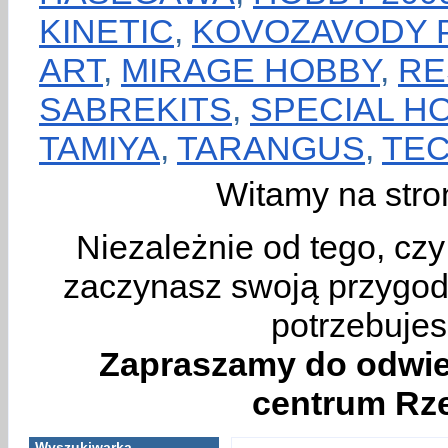
KINETIC
,
KOVOZAVODY 
ART
,
MIRAGE HOBBY
,
RE
SABREKITS
,
SPECIAL H
TAMIYA
,
TARANGUS
,
TE
Witamy na stro
Niezależnie od tego, cz
zaczynasz swoją przygodę
potrzebujes
Zapraszamy do odwie
centrum Rze
Wyszukiwarka