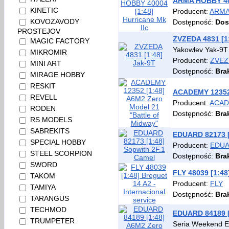
ARMA HOBBY 400
KINETIC
Producent:
ARMA
KOVOZAVODY
Dostępność:
Dos
PROSTEJOV
ZVZEDA 4831 [1
MAGIC FACTORY
Yakowlev Yak-9T
MIKROMIR
Producent:
ZVEZ
MINI ART
Dostępność:
Bra
MIRAGE HOBBY
RESKIT
ACADEMY 12352 
REVELL
Producent:
ACA
RODEN
Dostępność:
Bra
RS MODELS
SABREKITS
EDUARD 82173 [
SPECIAL HOBBY
Producent:
EDU
STEEL SCORPION
Dostępność:
Bra
SWORD
FLY 48039 [1:48]
TAKOM
Producent:
FLY
TAMIYA
Dostępność:
Bra
TARANGUS
TECHMOD
EDUARD 84189 [
TRUMPETER
Seria Weekend Ed