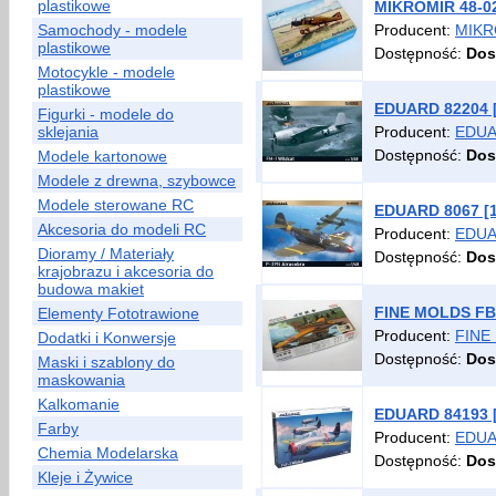
plastikowe
MIKROMIR 48-021
Samochody - modele
Producent:
MIKR
plastikowe
Dostępność:
Dos
Motocykle - modele
plastikowe
EDUARD 82204 [
Figurki - modele do
sklejania
Producent:
EDU
Dostępność:
Dos
Modele kartonowe
Modele z drewna, szybowce
Modele sterowane RC
EDUARD 8067 [1
Akcesoria do modeli RC
Producent:
EDU
Dioramy / Materiały
Dostępność:
Dos
krajobrazu i akcesoria do
budowa makiet
FINE MOLDS FB1
Elementy Fototrawione
Producent:
FINE
Dodatki i Konwersje
Dostępność:
Dos
Maski i szablony do
maskowania
Kalkomanie
EDUARD 84193 [
Farby
Producent:
EDU
Chemia Modelarska
Dostępność:
Dos
Kleje i Żywice