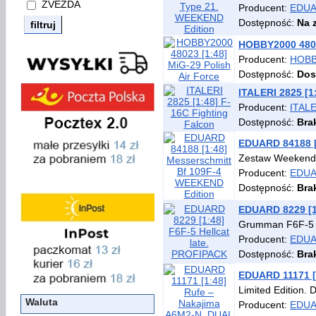
ZVEZDA
Producent:
EDU
Dostępność:
Na 
HOBBY2000 48023
Producent:
HOBB
Dostępność:
Dos
ITALERI 2825 [1
Producent:
ITAL
Dostępność:
Bra
EDUARD 84188 [
Zestaw Weekend 
Producent:
EDU
Dostępność:
Bra
EDUARD 8229 [1:
Grumman F6F-5 H
Producent:
EDU
Dostępność:
Bra
EDUARD 11171 [
Limited Edition.
Waluta
Producent:
EDU