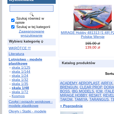
Szukaj również w
opisie
Szukaj w tej kategorii
Zaawansowane
MIRAGE Hobby 481313 [1:48] P
wyszukiwanie
Polskie Wersje
Wybierz kategorię
165.00 zł
139,00 zł
WKRÓTCE !!!
Literatura
Lotnictwo - modele
Katalog produktów
plastikowe
-
skala 1/125
-
skala 1/144
Sort
-
skala 1/24
-
skala 1/32
ACADEMY
,
AEROPLAST
,
AIRFIX
-
skala 1/35
BRENGUN
,
CLEAR PROP
,
DORA
-
skala 1/48
BOSS
,
IBG MODELS
,
ICM
,
ITAL
-
skala 1/72
MIRAGE HOBBY
,
RESKIT
,
REVE
-
Kosmos
TAKOM
,
TAMIYA
,
TARANGUS
,
T
Czołgi i pojazdy wojskowe -
modele plastikowe
« Poprzednie
Okręty i Statki - modele