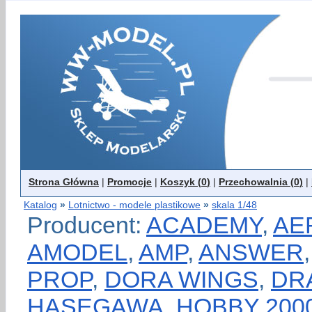
Strona Główna
|
Promocje
|
Koszyk (
0
)
|
Przechowalnia (
0
)
|
Katalog
»
Lotnictwo - modele plastikowe
»
skala 1/48
Producent:
ACADEMY
,
AE
AMODEL
,
AMP
,
ANSWER
PROP
,
DORA WINGS
,
DR
HASEGAWA
,
HOBBY 200