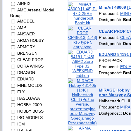
AIRFIX
MiniArt 48009 [
AMG Arsenal Model
Producent:
MINI
Group
Dostępność:
Bra
AMODEL
AMP
CLEAR PROP CP48
ANSWER
Producent:
CLEA
ARMA HOBBY
Dostępność:
Dos
ARMORY
BRENGUN
EDUARD 84191 [
CLEAR PROP
PROFIPACK
DORA WINGS
Producent:
EDU
DRAGON
Dostępność:
Bra
EDUARD
FINE MOLDS
MIRAGE Hobby 48
FLY
oraz Maszyny S
HASEGAWA
Halberstadt CL.I
HOBBY 2000
Producent:
MIRA
HOBBY BOSS
Dostępność:
Dos
IBG MODELS
ICM
ITALERI