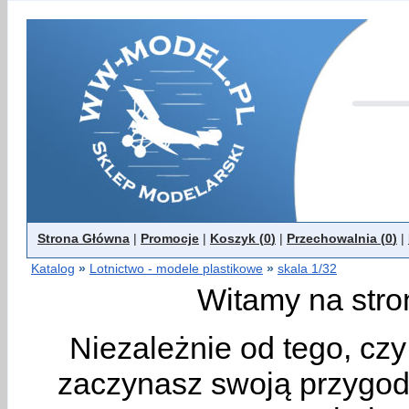
Strona Główna
|
Promocje
|
Koszyk (
0
)
|
Przechowalnia (
0
)
|
Katalog
»
Lotnictwo - modele plastikowe
»
skala 1/32
Witamy na stro
Niezależnie od tego, cz
zaczynasz swoją przygodę