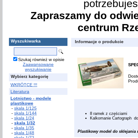
potrzebujes
Zapraszamy do odwie
centrum Rze
Wyszukiwarka
Informacje o produkcie
Szukaj również w opisie
Zaawansowane
SPEC
wyszukiwanie
Dost
Wybierz kategorię
Prod
WKRÓTCE !!!
Literatura
Lotnictwo - modele
plastikowe
-
skala 1/125
-
skala 1/144
8 ramek z częściami
-
skala 1/24
Kalkomanie Cartograph do
-
skala 1/32
-
skala 1/35
Plastikowy model do sklejania n
-
skala 1/48
-
skala 1/72