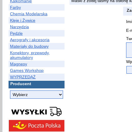
Maski z żóltej tasmy na osłonę
Kalkomanie
Farby
Za
Chemia Modelarska
Kleje i Żywice
Imi
Narzędzia
E-m
Pędzle
Two
Aerografy i akcesoria
Materiały do budowy
Konektory, przewody,
akumulatory
Wp
Magnesy
Games Workshop
WYPRZEDAŻ
Producent