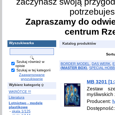
zaczynasz swoją przygodę
potrzebujes
Zapraszamy do odwie
centrum Rze
Wyszukiwarka
Katalog produktów
Sort
Szukaj również w
BORDER MODEL
,
DAS WERK
,
E
opisie
(MASTER BOX)
,
SPECIAL HOBB
Szukaj w tej kategorii
Zaawansowane
wyszukiwanie
MB 3201 [1:3
Wybierz kategorię
Zestaw sze
WKRÓTCE !!!
myśliwskich
Literatura
Producent:
Lotnictwo - modele
plastikowe
Dostępność
-
skala 1/125