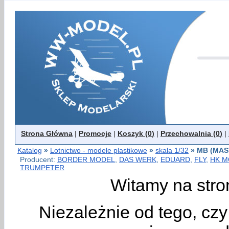
Strona Główna
|
Promocje
|
Koszyk (
0
)
|
Przechowalnia (
0
)
|
Katalog
»
Lotnictwo - modele plastikowe
»
skala 1/32
»
MB (MAS
Producent:
BORDER MODEL
,
DAS WERK
,
EDUARD
,
FLY
,
HK M
TRUMPETER
Witamy na stro
Niezależnie od tego, cz