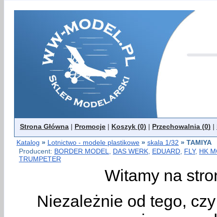
Strona Główna
|
Promocje
|
Koszyk (
0
)
|
Przechowalnia (
0
)
|
Katalog
»
Lotnictwo - modele plastikowe
»
skala 1/32
»
TAMIYA
Producent:
BORDER MODEL
,
DAS WERK
,
EDUARD
,
FLY
,
HK M
TRUMPETER
Witamy na stro
Niezależnie od tego, cz