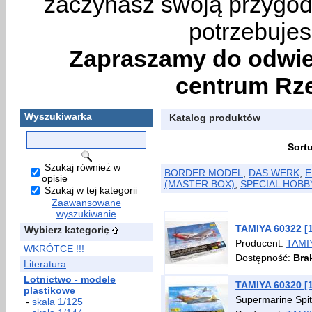
zaczynasz swoją przygodę
potrzebujes
Zapraszamy do odwie
centrum Rze
Wyszukiwarka
Katalog produktów
Sort
Szukaj również w
BORDER MODEL
,
DAS WERK
,
E
opisie
(MASTER BOX)
,
SPECIAL HOBB
Szukaj w tej kategorii
Zaawansowane
wyszukiwanie
TAMIYA 60322 [
Wybierz kategorię
Producent:
TAMI
WKRÓTCE !!!
Dostępność:
Bra
Literatura
Lotnictwo - modele
TAMIYA 60320 [1:
plastikowe
Supermarine Spitf
-
skala 1/125