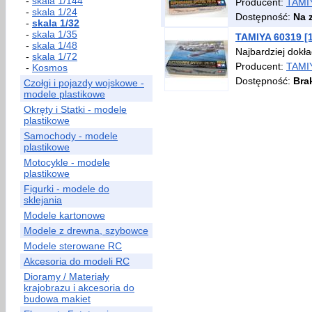
-
skala 1/144
Producent:
TAMI
-
skala 1/24
Dostępność:
Na 
-
skala 1/32
-
skala 1/35
TAMIYA 60319 [1:
-
skala 1/48
Najbardziej dokład
-
skala 1/72
Producent:
TAMI
-
Kosmos
Dostępność:
Bra
Czołgi i pojazdy wojskowe -
modele plastikowe
Okręty i Statki - modele
plastikowe
Samochody - modele
plastikowe
Motocykle - modele
plastikowe
Figurki - modele do
sklejania
Modele kartonowe
Modele z drewna, szybowce
Modele sterowane RC
Akcesoria do modeli RC
Dioramy / Materiały
krajobrazu i akcesoria do
budowa makiet