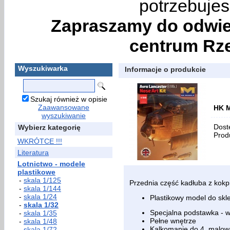
potrzebujes
Zapraszamy do odwie
centrum Rze
Wyszukiwarka
Informacje o produkcie
Szukaj również w opisie
Zaawansowane
HK M
wyszukiwanie
Dost
Wybierz kategorię
Prod
WKRÓTCE !!!
Literatura
Lotnictwo - modele
plastikowe
-
skala 1/125
Przednia część kadłuba z kok
-
skala 1/144
-
skala 1/24
Plastikowy model do skle
-
skala 1/32
Specjalna podstawka - 
-
skala 1/35
Pełne wnętrze
-
skala 1/48
Kalkomanie do 4. malo
-
skala 1/72