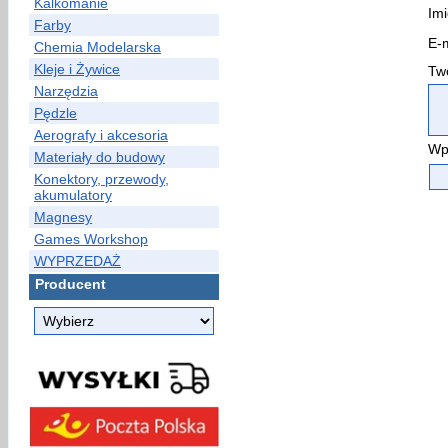
Kalkomanie
Imi
Farby
E-m
Chemia Modelarska
Kleje i Żywice
Two
Narzędzia
Pędzle
Aerografy i akcesoria
Wp
Materiały do budowy
Konektory, przewody,
akumulatory
Magnesy
Games Workshop
WYPRZEDAŻ
Producent