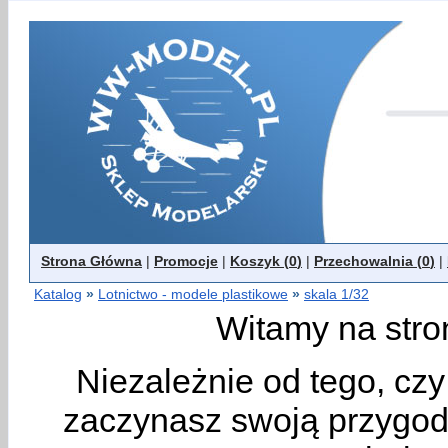
Strona Główna
|
Promocje
|
Koszyk (
0
)
|
Przechowalnia (
0
)
|
Katalog
»
Lotnictwo - modele plastikowe
»
skala 1/32
Witamy na stro
Niezależnie od tego, cz
zaczynasz swoją przygodę