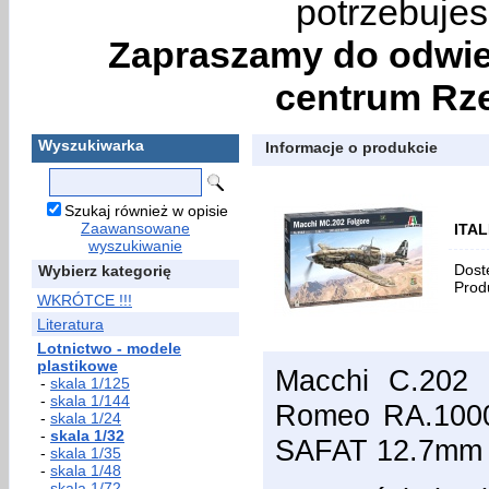
potrzebujes
Zapraszamy do odwie
centrum Rze
Wyszukiwarka
Informacje o produkcie
Szukaj również w opisie
Zaawansowane
ITAL
wyszukiwanie
Dost
Wybierz kategorię
Prod
WKRÓTCE !!!
Literatura
Lotnictwo - modele
plastikowe
Macchi C.202 F
-
skala 1/125
-
skala 1/144
Romeo RA.1000
-
skala 1/24
-
skala 1/32
SAFAT 12.7mm ,
-
skala 1/35
-
skala 1/48
-
skala 1/72