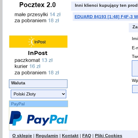
Inni klienci kupujący ten prod
EDUARD 84193 [1:48] F4F-3 
Za
Imi
E-m
Two
Wp
Waluta
PayPal
O sklepie
|
Regulamin
|
Kontakt
|
FAQ
|
Pliki Cookies