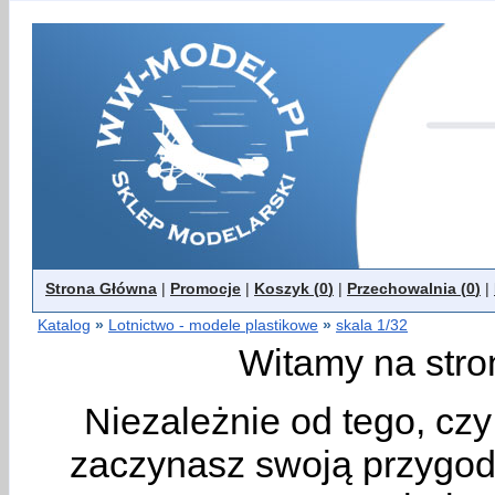
Strona Główna
|
Promocje
|
Koszyk (
0
)
|
Przechowalnia (
0
)
|
Katalog
»
Lotnictwo - modele plastikowe
»
skala 1/32
Witamy na stro
Niezależnie od tego, cz
zaczynasz swoją przygodę