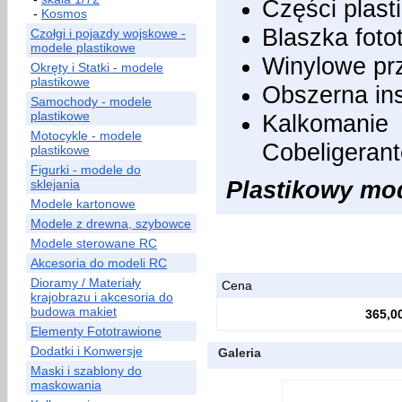
Części plast
-
Kosmos
Blaszka foto
Czołgi i pojazdy wojskowe -
modele plastikowe
Winylowe pr
Okręty i Statki - modele
plastikowe
Obszerna ins
Samochody - modele
plastikowe
Kalkomanie
Motocykle - modele
Cobeligerant
plastikowe
Figurki - modele do
Plastikowy mode
sklejania
Modele kartonowe
Modele z drewna, szybowce
Modele sterowane RC
Akcesoria do modeli RC
Dioramy / Materiały
Cena
krajobrazu i akcesoria do
budowa makiet
365,00
Elementy Fototrawione
Dodatki i Konwersje
Galeria
Maski i szablony do
maskowania