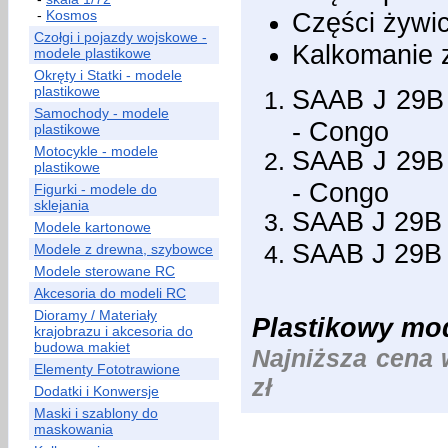
-
Kosmos
Części żywic
Czołgi i pojazdy wojskowe -
Kalkomanie 
modele plastikowe
Okręty i Statki - modele
plastikowe
SAAB J 29B 
Samochody - modele
- Congo
plastikowe
Motocykle - modele
SAAB J 29B 
plastikowe
- Congo
Figurki - modele do
sklejania
SAAB J 29B 
Modele kartonowe
SAAB J 29B 
Modele z drewna, szybowce
Modele sterowane RC
Akcesoria do modeli RC
Dioramy / Materiały
Plastikowy mode
krajobrazu i akcesoria do
budowa makiet
Najniższa cena 
Elementy Fototrawione
zł
Dodatki i Konwersje
Maski i szablony do
maskowania