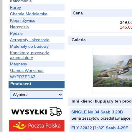
Kalkomanie
Farby
Cena
Chemia Modelarska
Kleje i Żywice
349,00
Narzędzia
145,00
Pędzle
Aerografy i akcesoria
Galeria
Materiały do budowy
Konektory, przewody,
akumulatory
Magnesy
Games Workshop
WYPRZEDAŻ
Producent
Inni klienci kupujący ten prod
SINGLE No.34 Saab J 29B
Seria zeszytów przedstawiające
FLY 32022 [1:32] Saab J-29F