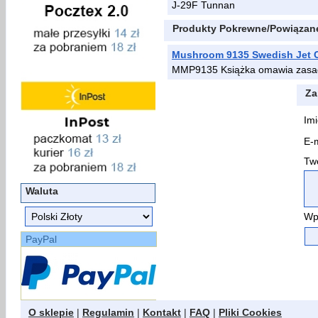
J-29F Tunnan
Produkty Pokrewne/Powiązan
Mushroom 9135 Swedish Jet 
MMP9135 Książka omawia zasady
Za
Imi
E-m
Two
Waluta
Wp
PayPal
O sklepie
|
Regulamin
|
Kontakt
|
FAQ
|
Pliki Cookies