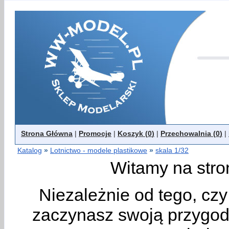
Strona Główna
|
Promocje
|
Koszyk (
0
)
|
Przechowalnia (
0
)
|
Katalog
»
Lotnictwo - modele plastikowe
»
skala 1/32
Witamy na stro
Niezależnie od tego, cz
zaczynasz swoją przygodę