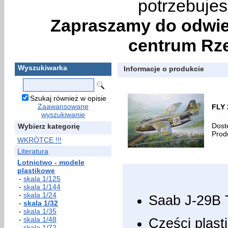
potrzebujes
Zapraszamy do odwie
centrum Rze
Wyszukiwarka
Informacje o produkcie
Szukaj również w opisie
Zaawansowane
FLY 
wyszukiwanie
Dost
Wybierz kategorię
Prod
WKRÓTCE !!!
Literatura
Lotnictwo - modele
plastikowe
-
skala 1/125
-
skala 1/144
-
skala 1/24
Saab J-29B
-
skala 1/32
-
skala 1/35
-
skala 1/48
Części plast
-
skala 1/72