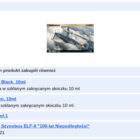
en produkt zakupili również
 Black. 10ml
a w szklanym zakręcanym słoiczku 10 ml
en. 10ml
 szklanym zakręcanym słoiczku 10 ml.
ol.1
Szynobus ELF-II "100-lat Niepodległości"
021