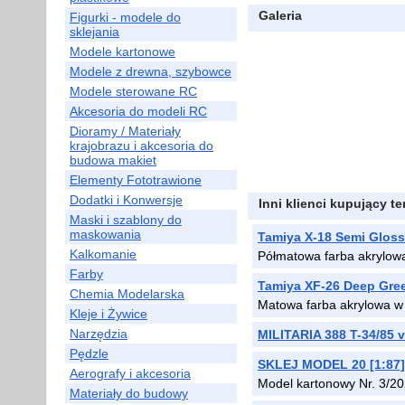
Galeria
Figurki - modele do
sklejania
Modele kartonowe
Modele z drewna, szybowce
Modele sterowane RC
Akcesoria do modeli RC
Dioramy / Materiały
krajobrazu i akcesoria do
budowa makiet
Elementy Fototrawione
Dodatki i Konwersje
Inni klienci kupujący t
Maski i szablony do
maskowania
Tamiya X-18 Semi Gloss
Kalkomanie
Półmatowa farba akrylow
Farby
Tamiya XF-26 Deep Gre
Chemia Modelarska
Matowa farba akrylowa w
Kleje i Żywice
Narzędzia
MILITARIA 388 T-34/85 v
Pędzle
SKLEJ MODEL 20 [1:87] 
Aerografy i akcesoria
Model kartonowy Nr. 3/2
Materiały do budowy