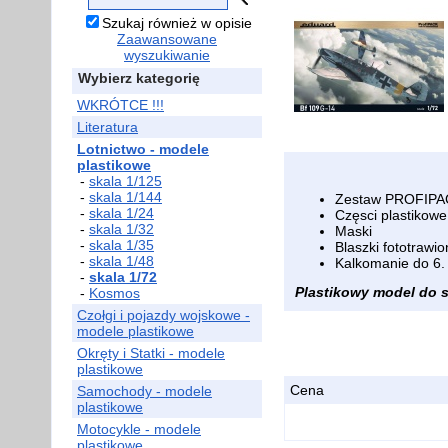
Szukaj również w opisie
Zaawansowane
wyszukiwanie
Wybierz kategorię
WKRÓTCE !!!
Literatura
Lotnictwo - modele
plastikowe
-
skala 1/125
-
skala 1/144
Zestaw PROFIP
-
skala 1/24
Częsci plastikowe
-
skala 1/32
Maski
-
skala 1/35
Blaszki fototrawi
-
skala 1/48
Kalkomanie do 6. 
-
skala 1/72
Plastikowy model do sk
-
Kosmos
Czołgi i pojazdy wojskowe -
modele plastikowe
Okręty i Statki - modele
plastikowe
Cena
Samochody - modele
plastikowe
Motocykle - modele
plastikowe