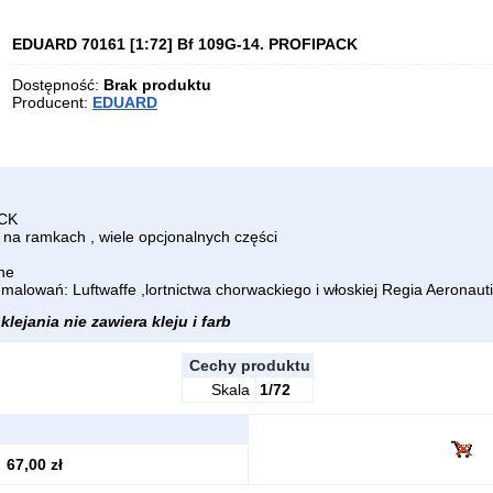
EDUARD 70161 [1:72] Bf 109G-14. PROFIPACK
Dostępność:
Brak produktu
Producent:
EDUARD
ACK
 na ramkach , wiele opcjonalnych części
one
malowań: Luftwaffe ,lortnictwa chorwackiego i włoskiej Regia Aeronaut
lejania nie zawiera kleju i farb
Cechy produktu
Skala
1/72
67,00 zł